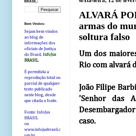
sexta-feira, 12 de feve
BRASIL:
ALVARÁ POR 
armas do mun
Bem Vindos:
Sejam bem vindos
soltura falso
ao blog de
informações dos
oficiais de Justiça
Um dos maiores
do Brasil,
InfoJus
BRASIL
.
Rio com alvará d
É permitida a
reprodução total ou
parcial de qualquer
João Filipe Barb
texto publicado
neste blog, desde
'Senhor das A
que citada a fonte.
Desembargador 
Fonte: InfoJus
BRASIL
caso.
ou
www.infojusbrasil.c
om
.br