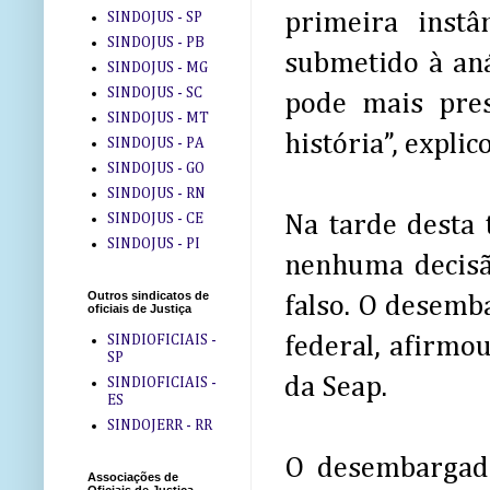
primeira inst
SINDOJUS - SP
SINDOJUS - PB
submetido à aná
SINDOJUS - MG
SINDOJUS - SC
pode mais pres
SINDOJUS - MT
história”, explic
SINDOJUS - PA
SINDOJUS - GO
SINDOJUS - RN
SINDOJUS - CE
Na tarde desta 
SINDOJUS - PI
nenhuma decisão
Outros sindicatos de
falso. O desemb
oficiais de Justiça
SINDIOFICIAIS -
federal, afirmou
SP
da Seap.
SINDIOFICIAIS -
ES
SINDOJERR - RR
O desembargad
Associações de