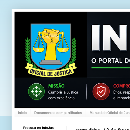
Início
Documentos compartilhados
Manual do Oficial de Jus
Procurar no InfoJus