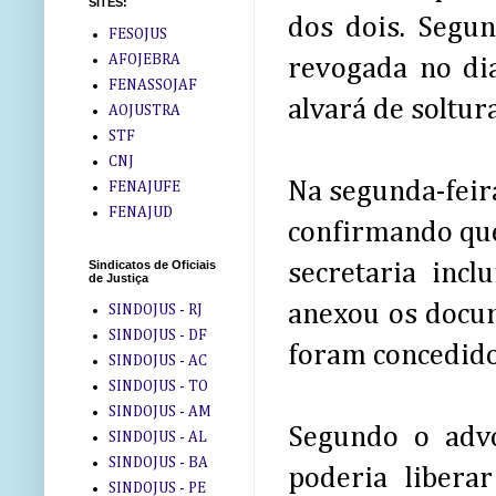
SITES:
dos dois. Segun
FESOJUS
AFOJEBRA
revogada no di
FENASSOJAF
alvará de soltur
AOJUSTRA
STF
CNJ
Na segunda-feira
FENAJUFE
FENAJUD
confirmando que 
Sindicatos de Oficiais
secretaria inc
de Justiça
anexou os docum
SINDOJUS - RJ
SINDOJUS - DF
foram concedidos
SINDOJUS - AC
SINDOJUS - TO
SINDOJUS - AM
Segundo o advo
SINDOJUS - AL
SINDOJUS - BA
poderia libera
SINDOJUS - PE