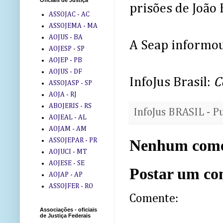
Oficiais de Justiça
prisões de João 
ASSOJAC - AC
ASSOJEMA - MA
AOJUS - BA
A Seap informou
AOJESP - SP
AOJEP - PB
AOJUS - DF
InfoJus Brasil:
C
ASSOJASP - SP
AOJA - RJ
ABOJERIS - RS
InfoJus BRASIL - P
AOJEAL - AL
AOJAM - AM
ASSOJEPAR - PR
Nenhum come
AOJUCI - MT
AOJESE - SE
Postar um co
AOJAP - AP
ASSOJFER - RO
Comente:
Associações - oficiais
de Justiça Federais