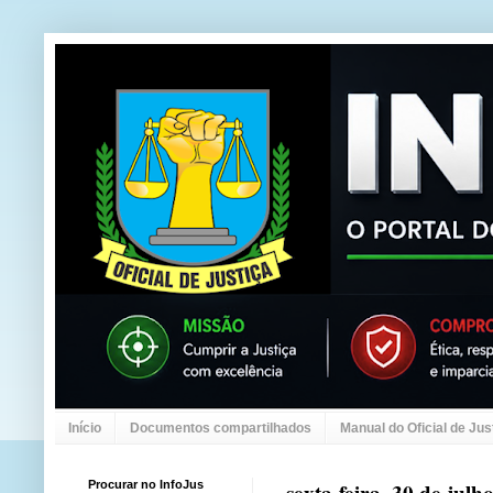
Início
Documentos compartilhados
Manual do Oficial de Jus
Procurar no InfoJus