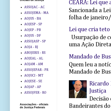
Oficiais de Justiça
CEARÁ: Lei que a
ASSOJAC - AC
Sancionada a Le
ASSOJEMA - MA
folha de janeiro
AOJUS - BA
AOJESP - SP
Lei que cria teto
AOJEP - PB
AOJUS - DF
Usurpação de co
ASSOJASP - SP
uma Ação Direta 
AOJA - RJ
ABOJERIS - RS
Mandado de Bus
AOJEAL - AL
Quem leu a notíci
AOJAM - AM
ASSOJEPAR - PR
Mandado de Busc
AOJUCI - MT
AOJESE - SE
Ricardo 
AOJAP - AP
Justiça
ASSOJFER - RO
Decisão 
Associações - oficiais
Bandeirantes do 
de Justiça Federais