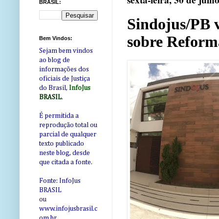
sexta-feira, 30 de julh
BRASIL:
Sindojus/PB 
sobre Reform
Bem Vindos:
Sejam bem vindos
ao blog de
informações dos
oficiais de Justiça
do Brasil,
InfoJus
BRASIL
.
É permitida a
reprodução total ou
parcial de qualquer
texto publicado
neste blog, desde
que citada a fonte.
Fonte: InfoJus
BRASIL
ou
www.infojusbrasil.c
om
.br