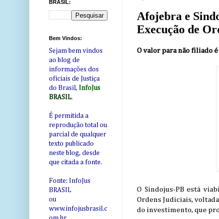
BRASIL:
Afojebra e Sind
Execução de Ord
Bem Vindos:
O valor para não filiado 
Sejam bem vindos
ao blog de
informações dos
oficiais de Justiça
do Brasil,
InfoJus
BRASIL
.
É permitida a
reprodução total ou
parcial de qualquer
texto publicado
neste blog, desde
que citada a fonte.
Fonte: InfoJus
O Sindojus-PB está viab
BRASIL
Ordens Judiciais, voltad
ou
www.infojusbrasil.c
do investimento, que pro
om
.br