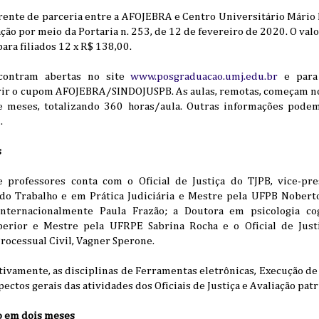
rente de parceria entre a AFOJEBRA e Centro Universitário Mário 
ão por meio da Portaria n. 253, de 12 de fevereiro de 2020. O valor
ara filiados 12 x R$ 138,00.
ncontram abertas no site
www.posgraduacao.umj.edu.br
e para 
rir o cupom AFOJEBRA/SINDOJUSPB. As aulas, remotas, começam n
e meses, totalizando 360 horas/aula. Outras informações podem
.
s
e professores conta com o Oficial de Justiça do TJPB, vice-pre
 do Trabalho e em Prática Judiciária e Mestre pela UFPB Nobert
internacionalmente Paula Frazão; a Doutora em psicologia cog
erior e Mestre pela UFRPE Sabrina Rocha e o Oficial de Just
Processual Civil, Vagner Sperone.
tivamente, as disciplinas de Ferramentas eletrônicas, Execução d
pectos gerais das atividades dos Oficiais de Justiça e Avaliação pat
o em dois meses