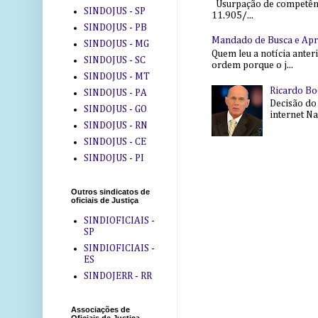
Usurpação de competência
SINDOJUS - SP
11.905/...
SINDOJUS - PB
Mandado de Busca e Ap
SINDOJUS - MG
Quem leu a notícia anter
SINDOJUS - SC
ordem porque o j...
SINDOJUS - MT
Ricardo Bo
SINDOJUS - PA
Decisão do
SINDOJUS - GO
internet Na 
SINDOJUS - RN
SINDOJUS - CE
SINDOJUS - PI
Outros sindicatos de
oficiais de Justiça
SINDIOFICIAIS -
SP
SINDIOFICIAIS -
ES
SINDOJERR - RR
Associações de