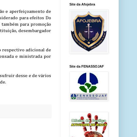
Site da Afojebra
ção e aperfeiçoamento de
siderado para efeitos Do
s e também para promoção
stituição, desembargador
 respectivo adicional de
pensada e ministrada por
Site da FENASSOJAF
usufruir desse e de vários
de.