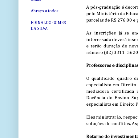
A pós-graduação é decor
Abraço a todos.
pelo Ministério da Educaç
parcelas de R$ 276,00 e p
EDINALDO GOMES
DA SILVA
As inscrições já se e
interessado deverá inse
e terão duração de nov
número (82) 3311- 5620
Professores e disciplina
O qualificado quadro d
especialista em Direito
mediadora certificada 
Docência do Ensino Sup
especialista em Direito 
Eles ministrarão, respec
soluções de conflitos, As
Retorno do investiment