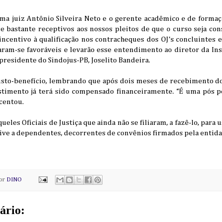
sma juiz Antônio Silveira Neto e o gerente acadêmico e de forma
e bastante receptivos aos nossos pleitos de que o curso seja con
 incentivo à qualificação nos contracheques dos OJ’s concluinte
ram-se favoráveis e levarão esse entendimento ao diretor da In
 presidente do Sindojus-PB, Joselito Bandeira.
custo-benefício, lembrando que após dois meses de recebimento do
estimento já terá sido compensado financeiramente. “É uma pós 
scentou.
ueles Oficiais de Justiça que ainda não se filiaram, a fazê-lo, para 
sive a dependentes, decorrentes de convênios firmados pela entida
por
DINO
ário: