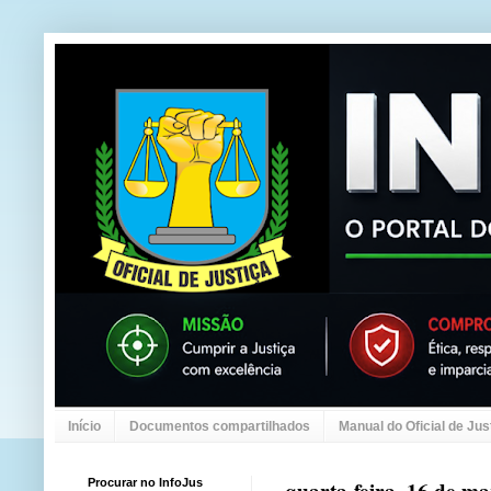
Início
Documentos compartilhados
Manual do Oficial de Jus
Procurar no InfoJus