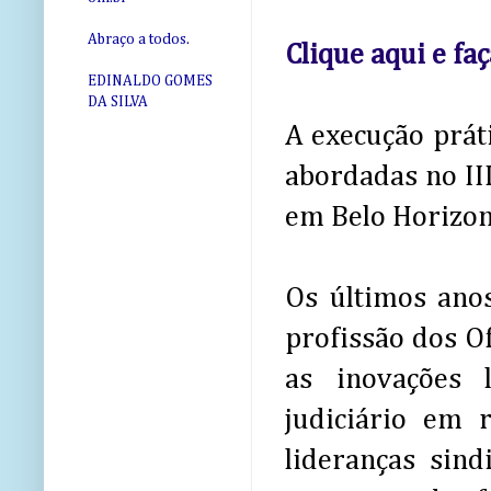
Abraço a todos.
Clique aqui e fa
EDINALDO GOMES
DA SILVA
A execução práti
abordadas no II
em Belo Horizo
Os últimos ano
profissão dos Of
as inovações 
judiciário em 
lideranças sin