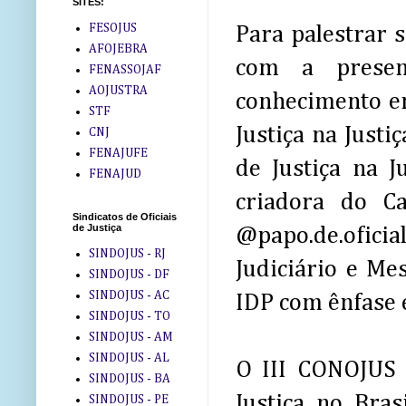
SITES:
FESOJUS
Para palestrar 
AFOJEBRA
com a presen
FENASSOJAF
AOJUSTRA
conhecimento em
STF
Justiça na Justi
CNJ
FENAJUFE
de Justiça na J
FENAJUD
criadora do C
Sindicatos de Oficiais
de Justiça
@papo.de.oficia
SINDOJUS - RJ
Judiciário e Me
SINDOJUS - DF
SINDOJUS - AC
IDP com ênfase 
SINDOJUS - TO
SINDOJUS - AM
SINDOJUS - AL
O III CONOJUS 
SINDOJUS - BA
Justiça no Bra
SINDOJUS - PE