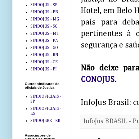
SINDOJUS - SP
Hotel, em Belo H
SINDOJUS - PB
SINDOJUS - MG
país para deba
SINDOJUS - SC
pertinentes à c
SINDOJUS - MT
SINDOJUS - PA
segurança e saúd
SINDOJUS - GO
SINDOJUS - RN
SINDOJUS - CE
Não deixe par
SINDOJUS - PI
CONOJUS
.
Outros sindicatos de
oficiais de Justiça
SINDIOFICIAIS -
InfoJus Brasil:
SP
SINDIOFICIAIS -
ES
InfoJus BRASIL - P
SINDOJERR - RR
Associações de