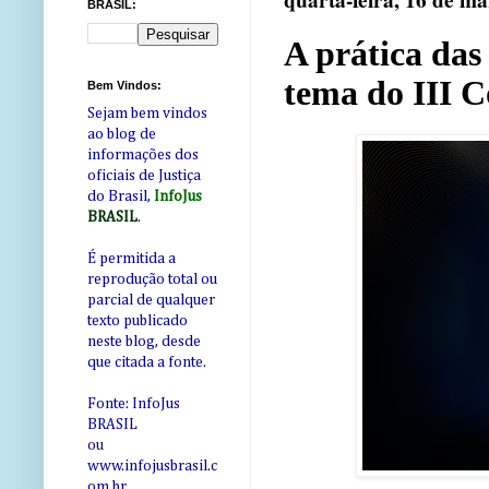
quarta-feira, 16 de m
BRASIL:
A prática das 
tema do III 
Bem Vindos:
Sejam bem vindos
ao blog de
informações dos
oficiais de Justiça
do Brasil,
InfoJus
BRASIL
.
É permitida a
reprodução total ou
parcial de qualquer
texto publicado
neste blog, desde
que citada a fonte.
Fonte: InfoJus
BRASIL
ou
www.infojusbrasil.c
om
.br