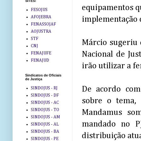
SITES:
equipamentos que
FESOJUS
AFOJEBRA
implementação do
FENASSOJAF
AOJUSTRA
STF
Márcio sugeriu 
CNJ
Nacional de Just
FENAJUFE
FENAJUD
irão utilizar a 
Sindicatos de Oficiais
de Justiça
De acordo com 
SINDOJUS - RJ
SINDOJUS - DF
sobre o tema,
SINDOJUS - AC
SINDOJUS - TO
Mandamus somen
SINDOJUS - AM
mandado no PJ
SINDOJUS - AL
SINDOJUS - BA
distribuição atua
SINDOJUS - PE