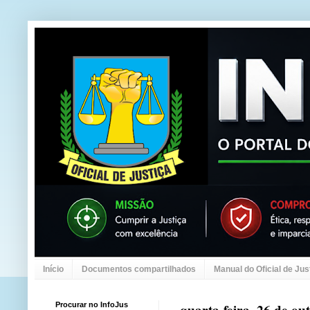
Início
Documentos compartilhados
Manual do Oficial de Jus
Procurar no InfoJus