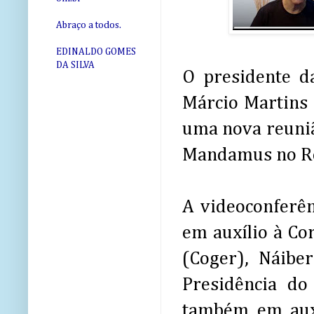
Abraço a todos.
EDINALDO GOMES
DA SILVA
O presidente d
Márcio Martins 
uma nova reuniã
Mandamus no Re
A videoconferên
em auxílio à Co
(Coger), Náibe
Presidência do
também em auxí