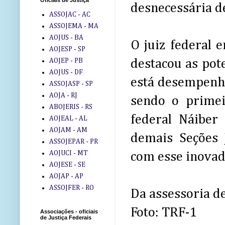
Oficiais de Justiça
desnecessária d
ASSOJAC - AC
ASSOJEMA - MA
AOJUS - BA
O juiz federal e
AOJESP - SP
AOJEP - PB
destacou as pot
AOJUS - DF
está desempenha
ASSOJASP - SP
AOJA - RJ
sendo o primeir
ABOJERIS - RS
federal Náiber
AOJEAL - AL
AOJAM - AM
demais Seções 
ASSOJEPAR - PR
AOJUCI - MT
com esse inovad
AOJESE - SE
AOJAP - AP
ASSOJFER - RO
Da assessoria d
Foto: TRF-1
Associações - oficiais
de Justiça Federais