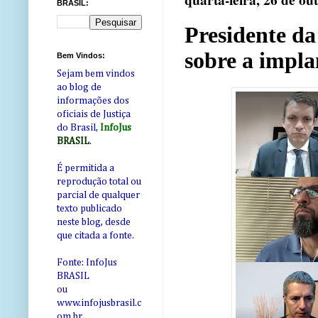
quarta-feira, 26 de ou
BRASIL:
Presidente da
sobre a impl
Bem Vindos:
Sejam bem vindos
ao blog de
informações dos
oficiais de Justiça
do Brasil,
InfoJus
BRASIL
.
É permitida a
reprodução total ou
parcial de qualquer
texto publicado
neste blog, desde
que citada a fonte.
Fonte: InfoJus
BRASIL
ou
www.infojusbrasil.c
om
.br