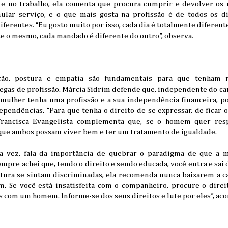
nte no trabalho, ela comenta que procura cumprir e devolver o
ular serviço, e o que mais gosta na profissão é de todos os d
iferentes. “Eu gosto muito por isso, cada dia é totalmente diferent
e o mesmo, cada mandado é diferente do outro”, observa.
ção, postura e empatia são fundamentais para que tenham 
legas de profissão. Márcia Sidrim defende que, independente do c
mulher tenha uma profissão e a sua independência financeira, poi
ependências. “Para que tenha o direito de se expressar, de ficar
. Francisca Evangelista complementa que, se o homem quer re
 que ambos possam viver bem e ter um tratamento de igualdade.
ua vez, fala da importância de quebrar o paradigma de que a
mpre achei que, tendo o direito e sendo educada, você entra e sai d
ura se sintam discriminadas, ela recomenda nunca baixarem a c
m. Se você está insatisfeita com o companheiro, procure o direi
 com um homem. Informe-se dos seus direitos e lute por eles”, aco