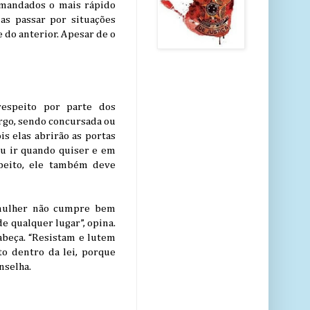
s mandados o mais rápido
ias passar por situações
e do anterior. Apesar de o
respeito por parte dos
argo, sendo concursada ou
s elas abrirão as portas
 ou ir quando quiser e em
speito, ele também deve
 mulher não cumpre bem
e qualquer lugar”, opina.
abeça. “Resistam e lutem
to dentro da lei, porque
nselha.