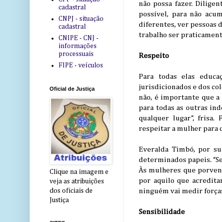
não possa fazer. Dilige
cadastral
possível, para não acum
CNPJ - situação
diferentes, ver pessoas d
cadastral
trabalho ser praticament
CNIPE - CNJ -
informações
processuais
Respeito
FIPE - veículos
Para todas elas educa
jurisdicionados e dos co
Oficial de Justiça
não, é importante que a 
para todas as outras ind
qualquer lugar”, frisa
respeitar a mulher para
Everalda Timbó, por s
determinados papeis. “Se
Às mulheres que porvent
Clique na imagem e
por aquilo que acredita
veja as atribuições
ninguém vai medir forças
dos oficiais de
Justiça
Sensibilidade