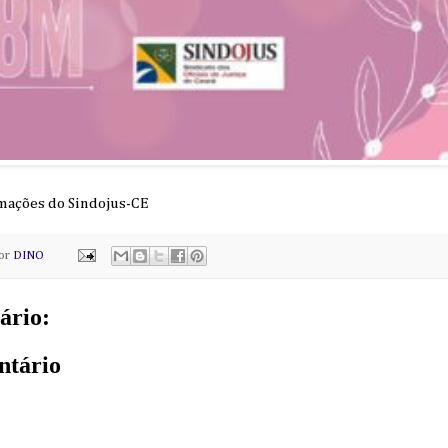
rmações do Sindojus-CE
por
DINO
ário:
ntário