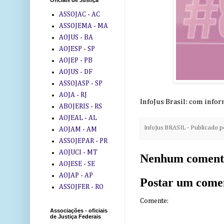
Oficiais de Justiça
ASSOJAC - AC
ASSOJEMA - MA
AOJUS - BA
AOJESP - SP
AOJEP - PB
AOJUS - DF
ASSOJASP - SP
AOJA - RJ
InfoJus Brasil: com info
ABOJERIS - RS
AOJEAL - AL
InfoJus BRASIL - Publicado 
AOJAM - AM
ASSOJEPAR - PR
AOJUCI - MT
Nenhum coment
AOJESE - SE
AOJAP - AP
Postar um come
ASSOJFER - RO
Comente:
Associações - oficiais
de Justiça Federais