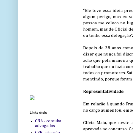
“Ele teve essa ideia pr
algum perigo, mas eu s
pessoa me coloco no lu
homem, mas de Oficial de 
eu tenho essa delegação”,
Depois de 38 anos como 
dizer que nunca foi disc
acho que pela maneira q
trabalho que eu fazia co
todos os promotores. Saí
mentindo, porque foram m
Representatividade
Em relação à quando Fra
no cargo aumentou, embo
Links úteis
CNA - consulta
Glícia Maia, que neste
advogados
aprovada no concurso. Co
CPF - situação