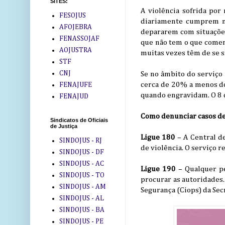
SITES:
A violência sofrida por 
FESOJUS
diariamente cumprem me
AFOJEBRA
depararem com situações
FENASSOJAF
que não tem o que comer.
AOJUSTRA
muitas vezes têm de se s
STF
CNJ
Se no âmbito do serviço 
cerca de 20% a menos d
FENAJUFE
quando engravidam. O 8 de
FENAJUD
Como denunciar casos de
Sindicatos de Oficiais
de Justiça
Ligue 180
– A Central d
SINDOJUS - RJ
de violência. O serviço 
SINDOJUS - DF
SINDOJUS - AC
Ligue 190
– Qualquer p
SINDOJUS - TO
procurar as autoridades
SINDOJUS - AM
Segurança (Ciops) da Sec
SINDOJUS - AL
SINDOJUS - BA
SINDOJUS - PE