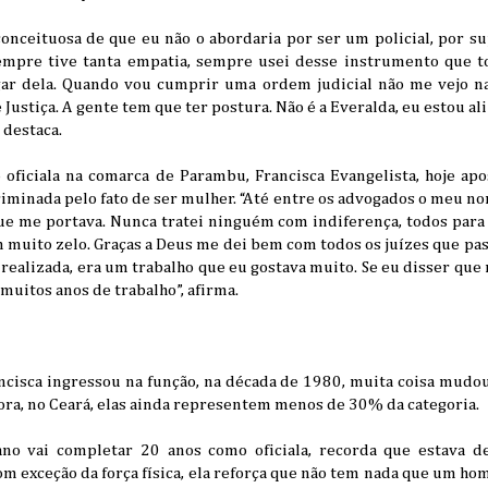
econceituosa de que eu não o abordaria por ser um policial, por 
empre tive tanta empatia, sempre usei desse instrumento que 
gar dela. Quando vou cumprir uma ordem judicial não me vejo n
Justiça. A gente tem que ter postura. Não é a Everalda, eu estou al
 destaca.
oficiala na comarca de Parambu, Francisca Evangelista, hoje ap
riminada pelo fato de ser mulher. “Até entre os advogados o meu n
ue me portava. Nunca tratei ninguém com indiferença, todos para
m muito zelo. Graças a Deus me dei bem com todos os juízes que p
 realizada, era um trabalho que eu gostava muito. Se eu disser que
uitos anos de trabalho”, afirma.
ncisca ingressou na função, na década de 1980, muita coisa mud
ra, no Ceará, elas ainda representem menos de 30% da categoria.
 ano vai completar 20 anos como oficiala, recorda que estava 
m exceção da força física, ela reforça que não tem nada que um h