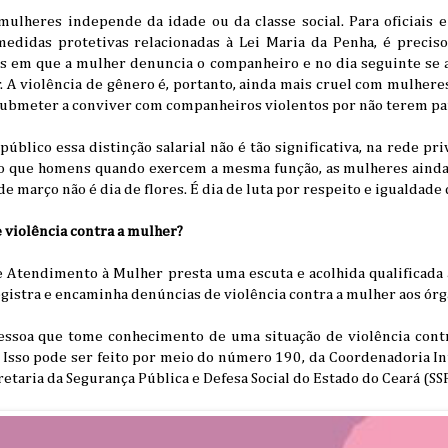
mulheres independe da idade ou da classe social. Para oficiais e 
didas protetivas relacionadas à Lei Maria da Penha, é preciso 
 em que a mulher denuncia o companheiro e no dia seguinte se 
 A violência de gênero é, portanto, ainda mais cruel com mulheres
ubmeter a conviver com companheiros violentos por não terem para
público essa distinção salarial não é tão significativa, na rede p
o que homens quando exercem a mesma função, as mulheres aind
 março não é dia de flores. É dia de luta por respeito e igualdade 
 violência contra a mulher?
e Atendimento à Mulher presta uma escuta e acolhida qualificada
registra e encaminha denúncias de violência contra a mulher aos ór
essoa que tome conhecimento de uma situação de violência cont
. Isso pode ser feito por meio do número 190, da Coordenadoria I
retaria da Segurança Pública e Defesa Social do Estado do Ceará (S