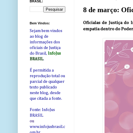
BRASIL:
8 de março: Ofic
Oficialas de Justiça do
Bem Vindos:
empatia dentro do Poder
Sejam bem vindos
ao blog de
informações dos
oficiais de Justiça
do Brasil,
InfoJus
BRASIL
.
É permitida a
reprodução total ou
parcial de qualquer
texto publicado
neste blog, desde
que citada a fonte.
Fonte: InfoJus
BRASIL
ou
www.infojusbrasil.c
om
.br