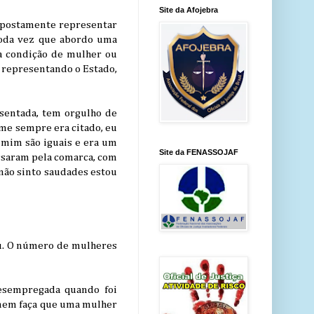
Site da Afojebra
supostamente representar
toda vez que abordo uma
a condição de mulher ou
i representando o Estado,
osentada, tem orgulho de
ome sempre era citado, eu
 mim são iguais e era um
Site da FENASSOJAF
assaram pela comarca, com
 não sinto saudades estou
ou. O número de mulheres
desempregada quando foi
omem faça que uma mulher