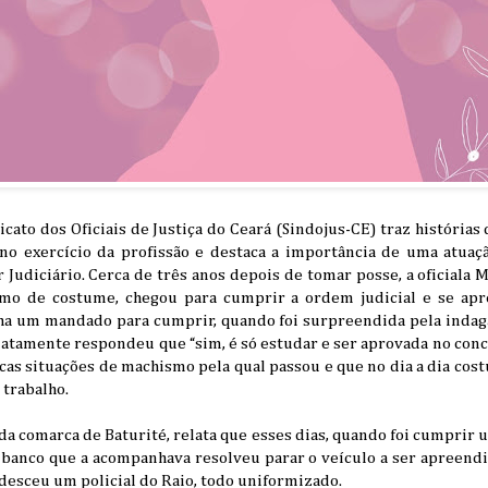
icato dos Oficiais de Justiça do Ceará (Sindojus-CE) traz histórias
a no exercício da profissão e destaca a importância de uma atua
Judiciário. Cerca de três anos depois de tomar posse, a oficiala 
como de costume, chegou para cumprir a ordem judicial e se apr
inha um mandado para cumprir, quando foi surpreendida pela indag
ediatamente respondeu que “sim, é só estudar e ser aprovada no conc
cas situações de machismo pela qual passou e que no dia a dia cos
 trabalho.
 da comarca de Baturité, relata que esses dias, quando foi cumprir
o banco que a acompanhava resolveu parar o veículo a ser apreend
 desceu um policial do Raio, todo uniformizado.