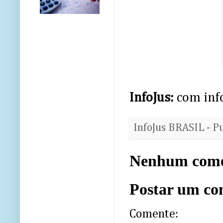
InfoJus:
com inf
InfoJus BRASIL - P
Nenhum come
Postar um co
Comente: