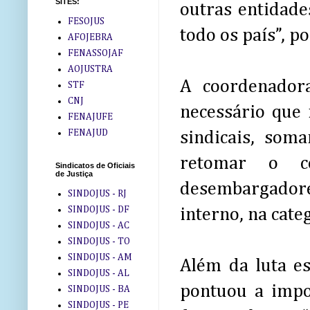
SITES:
outras entidade
FESOJUS
todo os país”, p
AFOJEBRA
FENASSOJAF
AOJUSTRA
A coordenadora
STF
CNJ
necessário que 
FENAJUFE
FENAJUD
sindicais, som
retomar o c
Sindicatos de Oficiais
de Justiça
desembargadore
SINDOJUS - RJ
SINDOJUS - DF
interno, na categ
SINDOJUS - AC
SINDOJUS - TO
SINDOJUS - AM
Além da luta esp
SINDOJUS - AL
pontuou a impo
SINDOJUS - BA
SINDOJUS - PE