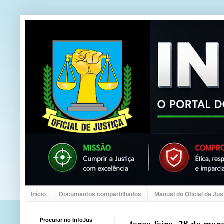
Início
Documentos compartilhados
Manual do Oficial de Jus
Procurar no InfoJus