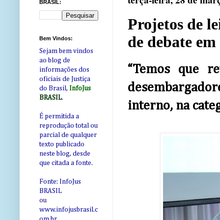
terça-feira, 28 de mar
BRASIL:
Projetos de le
de debate em
Bem Vindos:
Sejam bem vindos
ao blog de
“Temos que re
informações dos
oficiais de Justiça
desembargadore
do Brasil,
InfoJus
BRASIL
.
interno, na categ
É permitida a
reprodução total ou
parcial de qualquer
texto publicado
neste blog, desde
que citada a fonte.
Fonte: InfoJus
BRASIL
ou
www.infojusbrasil.c
om
.br