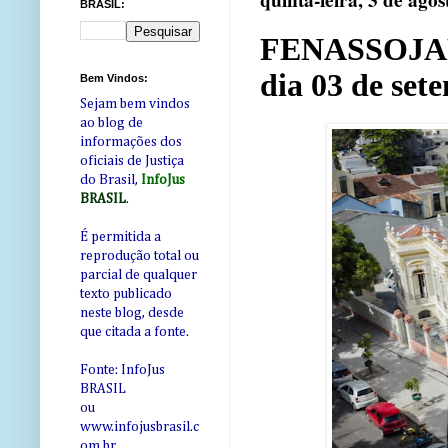
quinta-feira, 3 de ago
BRASIL:
FENASSOJAF: 
dia 03 de set
Bem Vindos:
Sejam bem vindos
ao blog de
informações dos
oficiais de Justiça
do Brasil,
InfoJus
BRASIL
.
É permitida a
reprodução total ou
parcial de qualquer
texto publicado
neste blog, desde
que citada a fonte.
Fonte: InfoJus
BRASIL
ou
www.infojusbrasil.c
om
.br