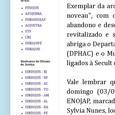
SITES:
Exemplar da arq
FESOJUS
AFOJEBRA
noveau", com 
FENASSOJAF
abandono e desc
AOJUSTRA
STF
revitalizado e 
CNJ
abriga o Departa
FENAJUFE
FENAJUD
(DPHAC) e o Mu
ligados à Secult
Sindicatos de Oficiais
de Justiça
SINDOJUS - RJ
SINDOJUS - DF
Vale lembrar q
SINDOJUS - AC
SINDOJUS - TO
domingo (03/0
SINDOJUS - AM
ENOJAP, marcado
SINDOJUS - AL
SINDOJUS - BA
Sylvia Nunes, lo
SINDOJUS - PE