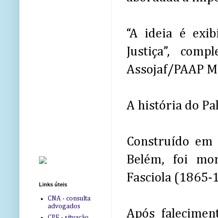
“A ideia é exi
Justiça”, com
Assojaf/PAAP M
A história do Pa
Construído em 
Belém, foi mo
Fasciola (1865-
Links úteis
CNA - consulta
advogados
Após falecimen
CPF - situação