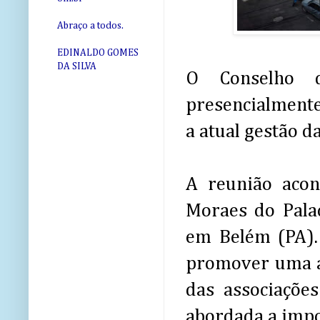
Abraço a todos.
EDINALDO GOMES
DA SILVA
O Conselho d
presencialmente
a atual gestão d
A reunião acon
Moraes do Palac
em Belém (PA).
promover uma a
das associações
abordada a impor