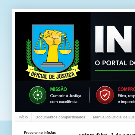
Início
Documentos compartilhados
Manual do Oficial de Jus
Procurar no InfoJus