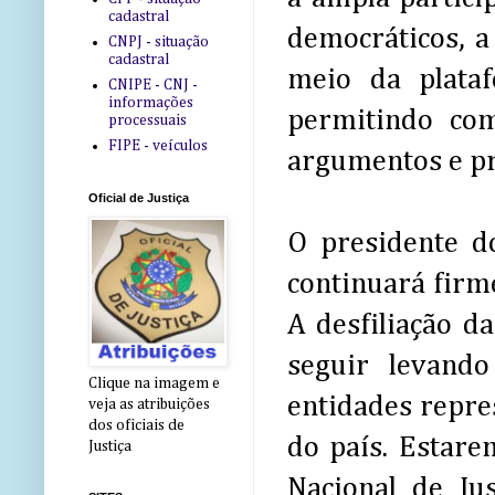
cadastral
democráticos, a
CNPJ - situação
cadastral
meio da plata
CNIPE - CNJ -
informações
permitindo com
processuais
FIPE - veículos
argumentos e pr
Oficial de Justiça
O presidente do
continuará firme
A desfiliação d
seguir levando
Clique na imagem e
entidades repres
veja as atribuições
dos oficiais de
do país. Estare
Justiça
Nacional de Ju