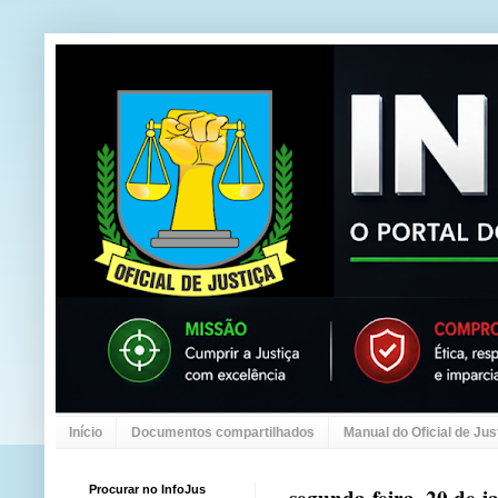
Início
Documentos compartilhados
Manual do Oficial de Jus
Procurar no InfoJus