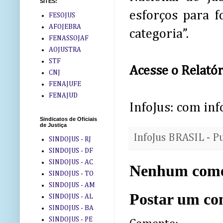
SITES:
esforços para f
FESOJUS
AFOJEBRA
categoria”.
FENASSOJAF
AOJUSTRA
STF
Acesse o Relató
CNJ
FENAJUFE
FENAJUD
InfoJus: com in
Sindicatos de Oficiais
de Justiça
InfoJus BRASIL - P
SINDOJUS - RJ
SINDOJUS - DF
SINDOJUS - AC
Nenhum come
SINDOJUS - TO
SINDOJUS - AM
Postar um co
SINDOJUS - AL
SINDOJUS - BA
SINDOJUS - PE