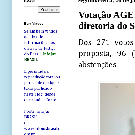
segunda-feira, 20 de j
BRASIL:
Votação AGE:
diretoria do 
Bem Vindos:
Sejam bem vindos
ao blog de
Dos 271 votos
informações dos
oficiais de Justiça
proposta, 96 
do Brasil,
InfoJus
BRASIL
.
abstenções
É permitida a
reprodução total ou
parcial de qualquer
texto publicado
neste blog, desde
que citada a fonte.
Fonte: InfoJus
BRASIL
ou
www.infojusbrasil.c
om
.br