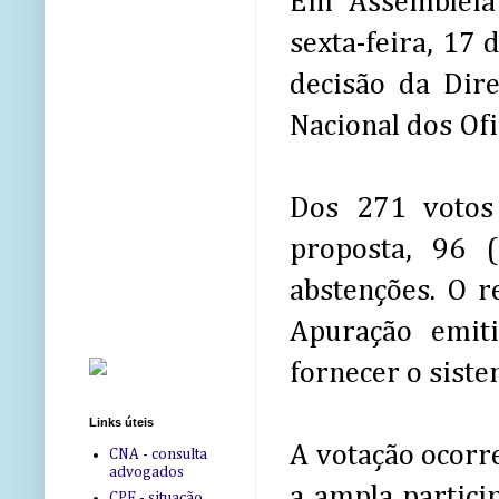
Em Assembleia 
sexta-feira, 17 
decisão da Dire
Nacional dos Ofi
Dos 271 votos
proposta, 96 
abstenções. O re
Apuração emiti
fornecer o siste
Links úteis
A votação ocorre
CNA - consulta
advogados
a ampla partici
CPF - situação