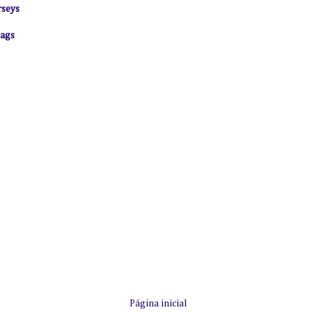
rseys
bags
Página inicial