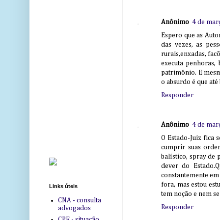
Anônimo
4 de mar
Espero que as Auto
das vezes, as pes
rurais,enxadas, facõ
executa penhoras,
patrimônio. E mesm
o absurdo é que até 
Responder
Anônimo
4 de mar
O Estado-Juiz fica 
cumprir suas orde
balístico, spray de 
dever do Estado.Q
constantemente em s
fora, mas estou es
Links úteis
tem noção e nem se 
CNA - consulta
Responder
advogados
CPF - situação