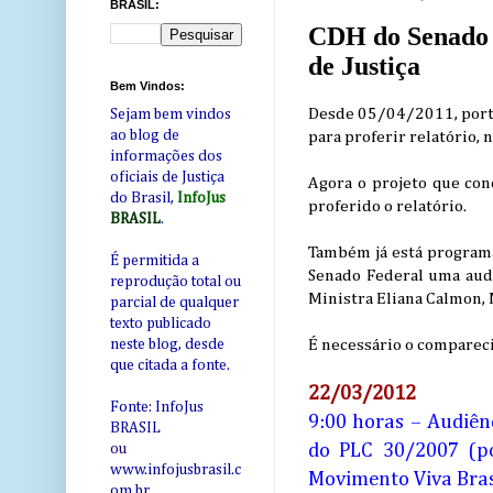
BRASIL:
CDH do Senado va
de Justiça
Bem Vindos:
Desde 05/04/2011, porta
Sejam bem vindos
ao blog de
para proferir relatório,
informações dos
oficiais de Justiça
Agora o projeto que conc
do Brasil,
InfoJus
proferido o relatório.
BRASIL
.
Também já está program
É permitida a
Senado Federal uma audi
reprodução total ou
Ministra Eliana Calmon, 
parcial de qualquer
texto publicado
É necessário o comparecim
neste blog, desde
que citada a fonte.
22/03/2012
Fonte: InfoJus
9:00 horas – Audiên
BRASIL
do PLC 30/2007 (po
ou
www.infojusbrasil.c
Movimento Viva Brasi
om
.br