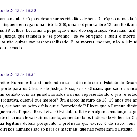
ço de 2012 às 18:20
sarmamento é só para desarmar os cidadãos de bem. O próprio nome da funç
vi ninguém entregar uma pistola 380, uma riot gun calibre 12, um fuzil, 
uns 38 velhos. Desarma a população e não dão segurança. Fica mais fácil
de Justiça, que também é "zé povinho", se vê obrigado a subir o morro 
se não quizer ser responsabilizado. E se morrer, morreu, não é juiz
ndar armado.
ço de 2012 às 18:31
ireitos Humanos fica aí enchendo o saco, dizendo que o Estatuto do Des
porte para os Oficiais de Justiça. Poxa, se os Oficiais, que são os úni
vam contato com os jurisdicionados na rua, representando o juiz, e estã
rrogativa, quem é que merece? Um garoto imaturo de 18, 19 anos que ac
, que bate no peito e fala que é "Autoridade"? Dizem que o Estatuto diminu
guerra civil" que o Brasil vive. O Estatuto reflete em alguma mudança na gu
porte de arma ele vai sair matando, aumentando os índices de violência? O 
sua legítima-defesa porquanto a profissão que exerce é de risco. Tem 
s direitos humanos são só para os maginais, que não respeitam o Estatuto.