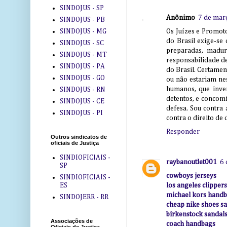
SINDOJUS - SP
Anônimo
7 de mar
SINDOJUS - PB
Os Juízes e Promot
SINDOJUS - MG
do Brasil exige-se 
SINDOJUS - SC
preparadas, madura
SINDOJUS - MT
responsabilidade d
SINDOJUS - PA
do Brasil. Certame
SINDOJUS - GO
ou não estariam ne
humanos, que inve
SINDOJUS - RN
detentos, e concomi
SINDOJUS - CE
defesa. Sou contra
SINDOJUS - PI
contra o direito de 
Responder
Outros sindicatos de
oficiais de Justiça
SINDIOFICIAIS -
raybanoutlet001
6 
SP
cowboys jerseys
SINDIOFICIAIS -
ES
los angeles clippers
michael kors handb
SINDOJERR - RR
cheap nike shoes sa
birkenstock sandal
Associações de
coach handbags