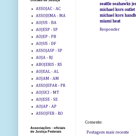
Oficiais de Justiça
seattle seahawks je
ASSOJAC - AC
michael kors outlet
michael kors hand
ASSOJEMA - MA
miami heat
AOJUS - BA
Responder
AOJESP - SP
AOJEP - PB
AOJUS - DF
ASSOJASP - SP
AOJA - RJ
ABOJERIS - RS
AOJEAL - AL
AOJAM - AM
ASSOJEPAR - PR
AOJUCI - MT
AOJESE - SE
AOJAP - AP
ASSOJFER - RO
Comente:
Associações - oficiais
de Justiça Federais
Postagem mais recente