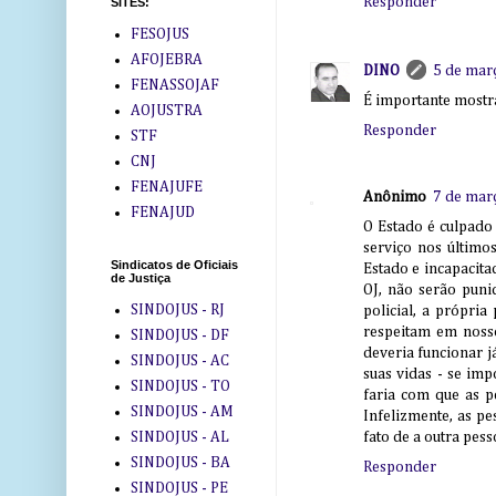
Responder
SITES:
FESOJUS
AFOJEBRA
DINO
5 de mar
FENASSOJAF
É importante mostra
AOJUSTRA
Responder
STF
CNJ
FENAJUFE
Anônimo
7 de mar
FENAJUD
O Estado é culpado
serviço nos último
Sindicatos de Oficiais
Estado e incapacit
de Justiça
OJ, não serão pun
SINDOJUS - RJ
policial, a própria
respeitam em nosso 
SINDOJUS - DF
deveria funcionar j
SINDOJUS - AC
suas vidas - se im
SINDOJUS - TO
faria com que as p
SINDOJUS - AM
Infelizmente, as pe
SINDOJUS - AL
fato de a outra pes
SINDOJUS - BA
Responder
SINDOJUS - PE