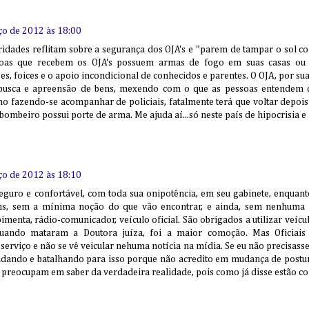
ço de 2012 às 18:00
ridades reflitam sobre a segurança dos OJA's e "parem de tampar o sol c
soas que recebem os OJA's possuem armas de fogo em suas casas ou
es, foices e o apoio incondicional de conhecidos e parentes. O OJA, por sua
 busca e apreensão de bens, mexendo com o que as pessoas entendem 
o fazendo-se acompanhar de policiais, fatalmente terá que voltar depois
bombeiro possui porte de arma. Me ajuda aí...só neste país de hipocrisia e
ço de 2012 às 18:10
seguro e confortável, com toda sua onipotência, em seu gabinete, enquant
ns, sem a mínima noção do que vão encontrar, e ainda, sem nenhuma lo
pimenta, rádio-comunicador, veículo oficial. São obrigados a utilizar veícu
uando mataram a Doutora juíza, foi a maior comoção. Mas Oficiais
erviço e não se vê veicular nehuma notícia na mídia. Se eu não precisass
tudando e batalhando para isso porque não acredito em mudança de postu
preocupam em saber da verdadeira realidade, pois como já disse estão con