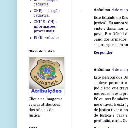
cadastral
Anônimo
4 de mar
CNPJ - situação
cadastral
Este Estatuto do De
CNIPE - CNJ -
Justiça". Eu nunca 
informações
vinte e doisinhos, 
processuais
povo. E o Oficial 
FIPE - veículos
bandidos armados, 
segurança e nem a
Oficial de Justiça
Responder
Anônimo
4 de mar
Este pessoal dos D
se deve permitir o 
Judiciário que tra
merecerem esta pre
PC ou nos Bombeiros
Clique na imagem e
me o favor. E esta "
veja as atribuições
de Justiça tiver o 
dos oficiais de
de Justiça é para 
Justiça
profissão, cara... O