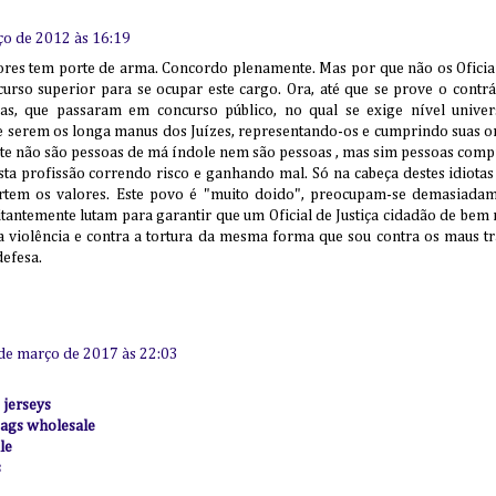
ço de 2012 às 16:19
ores tem porte de arma. Concordo plenamente. Mas por que não os Oficiai
curso superior para se ocupar este cargo. Ora, até que se prove o contrá
s, que passaram em concurso público, no qual se exige nível univers
e serem os longa manus dos Juízes, representando-os e cumprindo suas o
nte não são pessoas de má índole nem são pessoas , mas sim pessoas com
sta profissão correndo risco e ganhando mal. Só na cabeça destes idiota
rtem os valores. Este povo é "muito doido", preocupam-se demasiada
tantemente lutam para garantir que um Oficial de Justiça cidadão de bem 
 a violência e contra a tortura da mesma forma que sou contra os maus t
defesa.
de março de 2017 às 22:03
 jerseys
ags wholesale
le
s