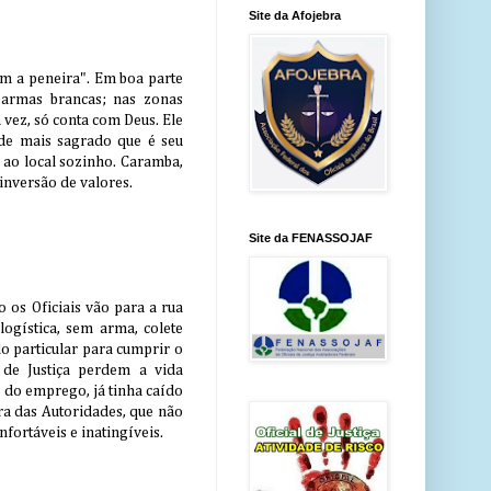
Site da Afojebra
om a peneira". Em boa parte
 armas brancas; nas zonas
 vez, só conta com Deus. Ele
de mais sagrado que é seu
 ao local sozinho. Caramba,
 inversão de valores.
Site da FENASSOJAF
o os Oficiais vão para a rua
gística, sem arma, colete
lo particular para cumprir o
 de Justiça perdem a vida
e do emprego, já tinha caído
ra das Autoridades, que não
fortáveis e inatingíveis.