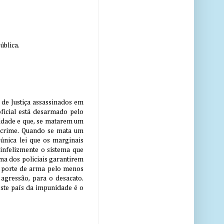
ública.
de Justiça assassinados em
ficial está desarmado pelo
nidade e que, se matarem um
 crime. Quando se mata um
a única lei que os marginais
 infelizmente o sistema que
rma dos policiais garantirem
 O porte de arma pelo menos
agressão, para o desacato.
neste país da impunidade é o