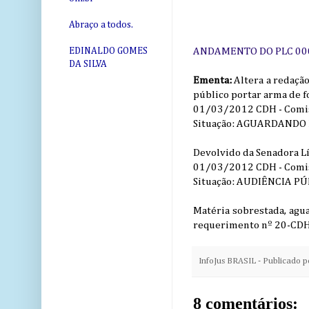
Abraço a todos.
ANDAMENTO DO PLC 00
EDINALDO GOMES
DA SILVA
Ementa:
Altera a redaçã
público portar arma de fog
01/03/2012 CDH - Comiss
Situação: AGUARDANDO
Devolvido da Senadora Lí
01/03/2012 CDH - Comiss
Situação: AUDIÊNCIA P
Matéria sobrestada, agu
requerimento nº 20-CDH
InfoJus BRASIL - Publicado 
8 comentários: