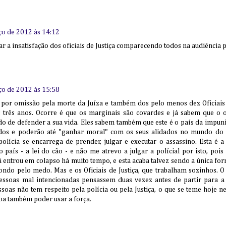
ço de 2012 às 14:12
r a insatisfação dos oficiais de Justiça comparecendo todos na audiência p
ço de 2012 às 15:58
 por omissão pela morte da Juíza e também dos pelo menos dez Oficiais 
s três anos. Ocorre é que os marginais são covardes e já sabem que o o
ado de defender a sua vida. Eles sabem também que este é o país da impu
idos e poderão até "ganhar moral" com os seus alidados no mundo do
 polícia se encarrega de prender, julgar e executar o assassino. Esta é 
país - a lei do cão - e não me atrevo a julgar a polícial por isto, pois
á entrou em colapso há muito tempo, e esta acaba talvez sendo a única fo
pondo pelo medo. Mas e os Oficiais de Justiça, que trabalham sozinhos.
essoas mal intencionadas pensassem duas vezez antes de partir para a 
ssoas não tem respeito pela polícia ou pela Justiça, o que se teme hoje 
soa também poder usar a força.