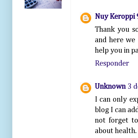
Nuy Keroppi
Thank you so
and here we 
help you in p
Responder
Unknown
3 d
I can only ex
blog I can ad
not forget t
about health.