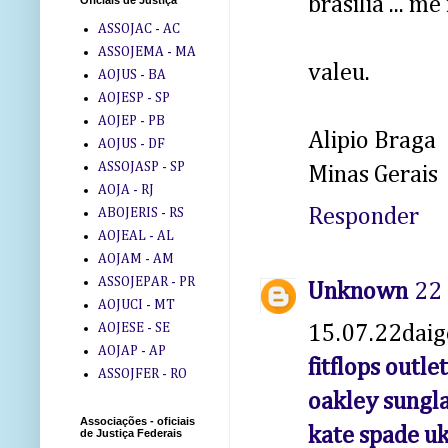
brasilia ... 
Oficiais de Justiça
ASSOJAC - AC
ASSOJEMA - MA
valeu.
AOJUS - BA
AOJESP - SP
AOJEP - PB
Alipio Braga
AOJUS - DF
ASSOJASP - SP
Minas Gerais
AOJA - RJ
Responder
ABOJERIS - RS
AOJEAL - AL
AOJAM - AM
ASSOJEPAR - PR
Unknown
22 
AOJUCI - MT
AOJESE - SE
15.07.22daig
AOJAP - AP
fitflops outlet
ASSOJFER - RO
oakley sungla
Associações - oficiais
kate spade u
de Justiça Federais