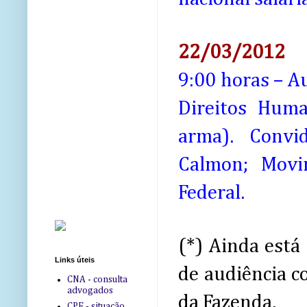
22/03/2012
9:00 horas – A
Direitos Hum
arma). Convid
Calmon; Movi
Federal.
(*) Ainda está
Links úteis
de audiência c
CNA - consulta
advogados
da Fazenda.
CPF - situação