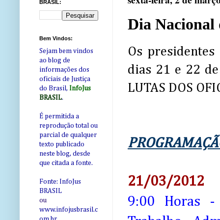
sexta-feira, 2 de març
BRASIL:
Dia Nacional 
Bem Vindos:
Os presidente
Sejam bem vindos
ao blog de
dias 21 e 22 d
informações dos
oficiais de Justiça
LUTAS DOS OFICI
do Brasil,
InfoJus
BRASIL
.
É permitida a
reprodução total ou
parcial de qualquer
PROGRAMAÇÃO 
texto publicado
neste blog, desde
que citada a fonte.
21/03/2012
Fonte: InfoJus
BRASIL
9:00 Horas -
ou
www.infojusbrasil.c
om
.br