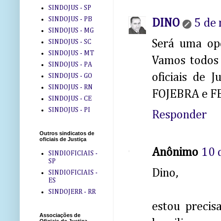
SINDOJUS - SP
SINDOJUS - PB
DINO
5 de
SINDOJUS - MG
Será uma opo
SINDOJUS - SC
SINDOJUS - MT
Vamos todos 
SINDOJUS - PA
oficiais de 
SINDOJUS - GO
SINDOJUS - RN
FOJEBRA e F
SINDOJUS - CE
SINDOJUS - PI
Responder
Outros sindicatos de
oficiais de Justiça
Anônimo
10 
SINDIOFICIAIS -
SP
Dino,
SINDIOFICIAIS -
ES
SINDOJERR - RR
estou precis
Associações de