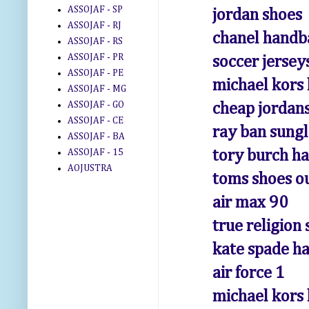
ASSOJAF - SP
jordan shoes
ASSOJAF - RJ
chanel handb
ASSOJAF - RS
ASSOJAF - PR
soccer jersey
ASSOJAF - PE
michael kors
ASSOJAF - MG
ASSOJAF - GO
cheap jordans
ASSOJAF - CE
ray ban sungl
ASSOJAF - BA
ASSOJAF - 15
tory burch h
AOJUSTRA
toms shoes ou
air max 90
true religion 
kate spade h
air force 1
michael kors