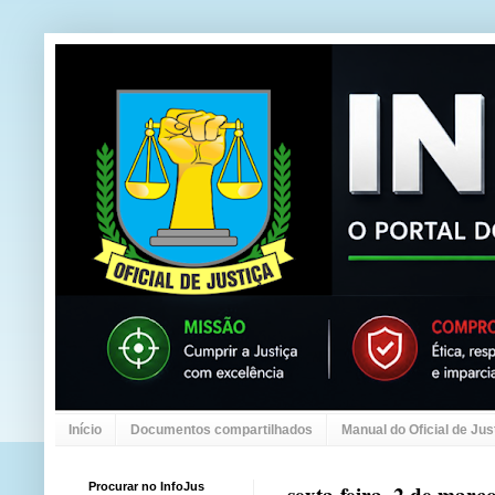
Início
Documentos compartilhados
Manual do Oficial de Jus
Procurar no InfoJus