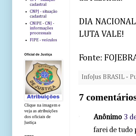
cadastral
CNPJ - situação
cadastral
DIA NACIONAL
CNIPE - CNJ -
informações
LUTA VALE!
processuais
FIPE - veículos
Oficial de Justiça
Fonte: FOJEBR
InfoJus BRASIL - P
7 comentários
Clique na imagem e
veja as atribuições
Anônimo
3 d
dos oficiais de
Justiça
farei de tudo 