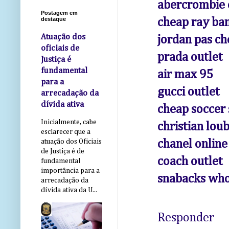
abercrombie 
Postagem em
destaque
cheap ray ba
Atuação dos
jordan pas ch
oficiais de
prada outlet
Justiça é
fundamental
air max 95
para a
gucci outlet
arrecadação da
dívida ativa
cheap soccer
Inicialmente, cabe
christian lou
esclarecer que a
chanel online
atuação dos Oficiais
de Justiça é de
coach outlet
fundamental
importância para a
snabacks who
arrecadação da
dívida ativa da U...
Responder