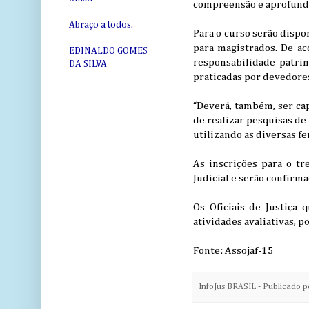
compreensão e aprofund
Abraço a todos.
Para o curso serão dispon
para magistrados. De aco
EDINALDO GOMES
responsabilidade patrim
DA SILVA
praticadas por devedores
“Deverá, também, ser cap
de realizar pesquisas de
utilizando as diversas fe
As inscrições para o tr
Judicial e serão confirm
Os Oficiais de Justiça
atividades avaliativas, p
Fonte: Assojaf-15
InfoJus BRASIL - Publicado 