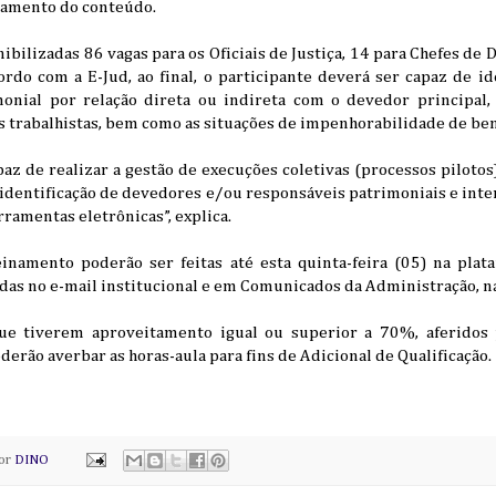
amento do conteúdo.
ibilizadas 86 vagas para os Oficiais de Justiça, 14 para Chefes de 
rdo com a E-Jud, ao final, o participante deverá ser capaz de id
onial por relação direta ou indireta com o devedor principal,
 trabalhistas, bem como as situações de impenhorabilidade de ben
az de realizar a gestão de execuções coletivas (processos pilotos
 identificação de devedores e/ou responsáveis patrimoniais e inte
rramentas eletrônicas”, explica.
einamento poderão ser feitas até esta quinta-feira (05) na pla
adas no e-mail institucional e em Comunicados da Administração, n
 que tiverem aproveitamento igual ou superior a 70%, aferidos
oderão averbar as horas-aula para fins de Adicional de Qualificação.
por
DINO