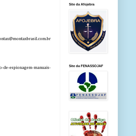
Site da Afojebra
ntax@montaxbrasil.com.br
Site da FENASSOJAF
o-de-espionagem-manuais-