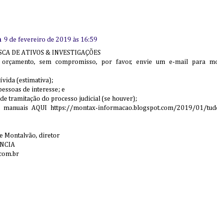
a
9 de fevereiro de 2019 às 16:59
SCA DE ATIVOS & INVESTIGAÇÕES
u orçamento, sem compromisso, por favor, envie um e-mail para mo
dívida (estimativa);
essoas de interesse; e
de tramitação do processo judicial (se houver);
 manuais AQUI https://montax-informacao.blogspot.com/2019/01/tud
e Montalvão, diretor
NCIA
com.br