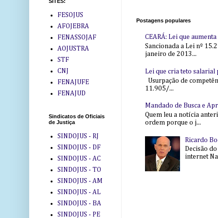
SITES:
FESOJUS
Postagens populares
AFOJEBRA
CEARÁ: Lei que aumenta s
FENASSOJAF
Sancionada a Lei nº 15.2
AOJUSTRA
janeiro de 2013...
STF
CNJ
Lei que cria teto salaria
Usurpação de competência
FENAJUFE
11.905/...
FENAJUD
Mandado de Busca e Ap
Quem leu a notícia anter
Sindicatos de Oficiais
ordem porque o j...
de Justiça
SINDOJUS - RJ
Ricardo Bo
SINDOJUS - DF
Decisão do
internet Na 
SINDOJUS - AC
SINDOJUS - TO
SINDOJUS - AM
SINDOJUS - AL
SINDOJUS - BA
SINDOJUS - PE