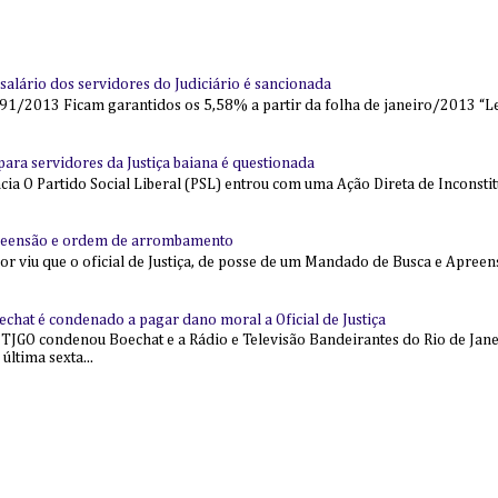
alário dos servidores do Judiciário é sancionada
91/2013 Ficam garantidos os 5,58% a partir da folha de janeiro/2013 “Lei
l para servidores da Justiça baiana é questionada
 O Partido Social Liberal (PSL) entrou com uma Ação Direta de Inconstit
reensão e ordem de arrombamento
ior viu que o oficial de Justiça, de posse de um Mandado de Busca e Apree
echat é condenado a pagar dano moral a Oficial de Justiça
 TJGO condenou Boechat e a Rádio e Televisão Bandeirantes do Rio de Jan
última sexta...