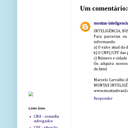
Um comentário:
montax-inteligenci
INTELIGÊNCIA, BU
Para parcerias o
informando:
a) O valor atual da 
b) O CNPJ/CPF das p
c) Número e cidade 
Ou adquira nossos
de.html
Marcelo Carvalho d
MONTAX INTELIGÊ
www.montaxbrasil.
Responder
Links úteis
CNA - consulta
advogados
CPF - situação