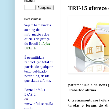
BRASIL:
TRT-15 oferece c
Bem Vindos:
Sejam bem vindos
ao blog de
informações dos
oficiais de Justiça
do Brasil,
InfoJus
BRASIL
.
É permitida a
reprodução total ou
parcial de qualquer
texto publicado
neste blog, desde
que citada a fonte.
patrimoniais e de bens 
Trabalho”, afirma.
Fonte: InfoJus
BRASIL
ou
O treinamento será ofer
www.infojusbrasil.c
tarefas e fóruns de d
om
.br