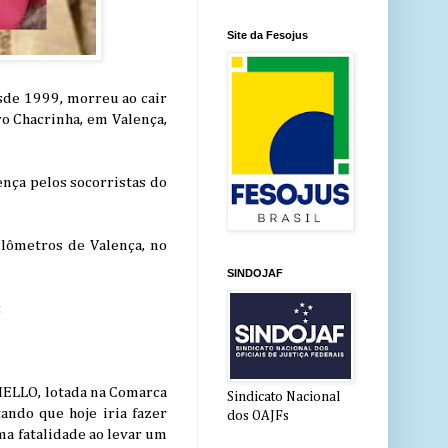
Site da Fesojus
esde 1999, morreu ao cair
ro Chacrinha, em Valença,
lença pelos socorristas do
ilômetros de Valença, no
SINDOJAF
:
MELLO, lotada na Comarca
Sindicato Nacional
ando que hoje iria fazer
dos OAJFs
ma fatalidade ao levar um