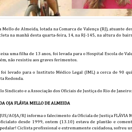
via Mello de Almeida, lotada na Comarca de Valença (RJ), atuante d
leta na manhã desta quarta-feira, 14, na RJ-145, na altura do bair
 deixa uma filha de 13 anos, foi levada para o Hospital Escola de Va
m, não resistiu aos graves ferimentos.
 foi levado para o Instituto Médico Legal (IML) a cerca de 90 qu
lta Redonda.
lo Sindicato e a Associação dos Oficiais de Justiça do Rio de Janeiro
DA OJA FLÁVIA MELLO DE ALMEIDA
JUS/AOJA/RJ informa o falecimento da Oficiala de Justiça FLÁVIA 
oficialato desde 1999, ontem (13.10) estava de plantão e coment
pedalar! Ciclista profissional e extremamente cuidadosa, sofreu u