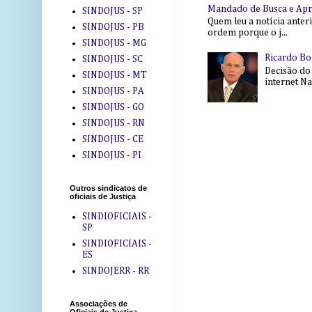
Mandado de Busca e Ap
SINDOJUS - SP
Quem leu a notícia anter
SINDOJUS - PB
ordem porque o j...
SINDOJUS - MG
Ricardo Bo
SINDOJUS - SC
Decisão do
SINDOJUS - MT
internet Na 
SINDOJUS - PA
SINDOJUS - GO
SINDOJUS - RN
SINDOJUS - CE
SINDOJUS - PI
Outros sindicatos de
oficiais de Justiça
SINDIOFICIAIS -
SP
SINDIOFICIAIS -
ES
SINDOJERR - RR
Associações de