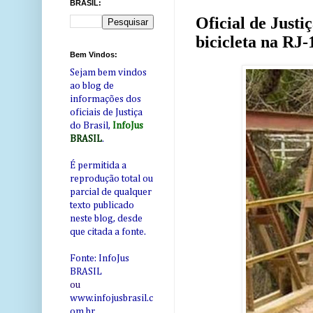
BRASIL:
Oficial de Just
bicicleta na RJ-
Bem Vindos:
Sejam bem vindos
ao blog de
informações dos
oficiais de Justiça
do Brasil,
InfoJus
BRASIL
.
É permitida a
reprodução total ou
parcial de qualquer
texto publicado
neste blog, desde
que citada a fonte.
Fonte: InfoJus
BRASIL
ou
www.infojusbrasil.c
om
.br