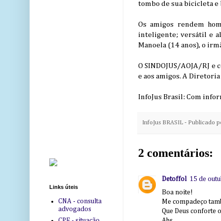
tombo de sua bicicleta e
Os amigos rendem home
inteligente; versátil e 
Manoela (14 anos), o irmã
O SINDOJUS/AOJA/RJ e col
e aos amigos. A Diretoria
InfoJus Brasil: Com info
InfoJus BRASIL - Publicado 
2 comentários:
Detoffol
15 de outu
Links úteis
Boa noite!
CNA - consulta
Me compadeço també
advogados
Que Deus conforte o
Abs
CPF - situação