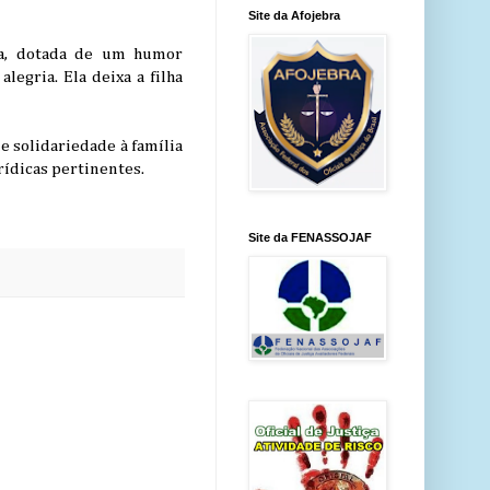
Site da Afojebra
ra, dotada de um humor
legria. Ela deixa a filha
 solidariedade à família
urídicas pertinentes.
Site da FENASSOJAF