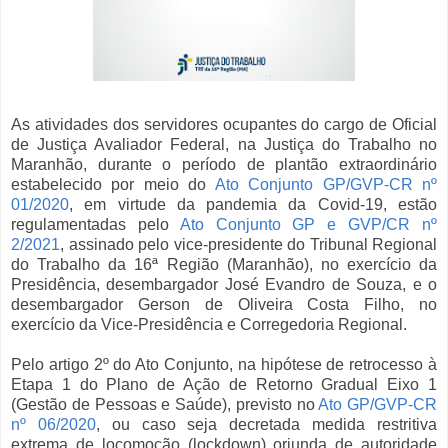
As atividades dos servidores ocupantes do cargo de Oficial
de Justiça Avaliador Federal, na Justiça do Trabalho no
Maranhão, durante o período de plantão extraordinário
estabelecido por meio do
Ato Conjunto GP/GVP-CR nº
01/2020
, em virtude da pandemia da Covid-19, estão
regulamentadas pelo
Ato Conjunto GP e GVP/CR nº
2/2021
, assinado pelo vice-presidente do Tribunal Regional
do Trabalho da 16ª Região (Maranhão), no exercício da
Presidência, desembargador José Evandro de Souza, e o
desembargador Gerson de Oliveira Costa Filho, no
exercício da Vice-Presidência e Corregedoria Regional.
Pelo artigo 2º do Ato Conjunto, na hipótese de retrocesso à
Etapa 1 do Plano de Ação de Retorno Gradual Eixo 1
(Gestão de Pessoas e Saúde), previsto no
Ato GP/GVP-CR
nº 06/2020
, ou caso seja decretada medida restritiva
extrema de locomoção (lockdown) oriunda de autoridade