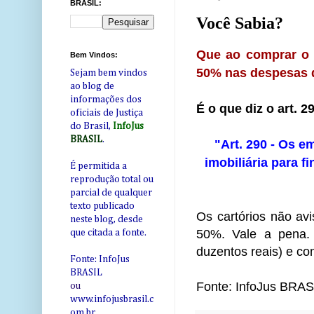
BRASIL:
Você Sabia?
Que ao comprar o p
Bem Vindos:
50% nas despesas de
Sejam bem vindos
ao blog de
informações dos
É o que diz o art. 2
oficiais de Justiça
do Brasil,
InfoJus
BRASIL
.
"Art. 290 - Os 
imobiliária para f
É permitida a
reprodução total ou
parcial de qualquer
texto publicado
Os cartórios não avi
neste blog, desde
50%. Vale a pena.
que citada a fonte.
duzentos reais) e co
Fonte: InfoJus
BRASIL
Fonte: InfoJus BRAS
ou
www.infojusbrasil.c
om
.br