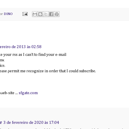
por
DINO
ereiro de 2013 às 02:58
e your rss as I can't tο find your e-mаil
іnκ
iсе.
аse ρermіt me геcognіze іn orԁег thаt I could subscribе.
ωeb-site ...
sfgate.com
r
3 de fevereiro de 2020 às 17:04