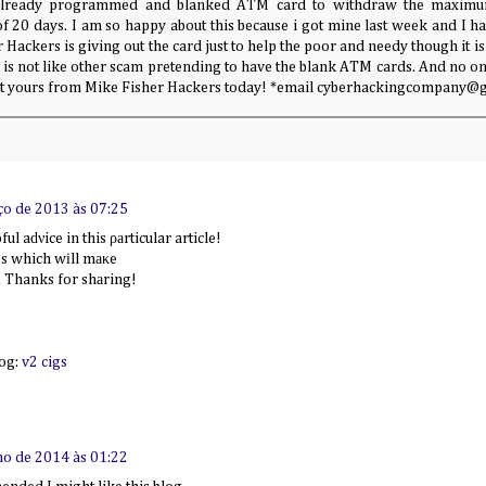
already programmed and blanked ATM card to withdraw the maximum
20 days. I am so happy about this because i got mine last week and I hav
 Hackers is giving out the card just to help the poor and needy though it is 
 is not like other scam pretending to have the blank ATM cards. And no o
get yours from Mike Fisher Hackers today! *email cyberhackingcompany@
ço de 2013 às 07:25
ul aԁνice in this ρаrticular article!
ges which wіll mаκe
. Thanks for shаring!
log:
v2 cigs
ho de 2014 às 01:22