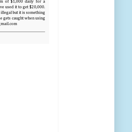
 of $1,000 daily for a
e used it to get $20,000.
illegal but it is something
ne gets caught when using
gmail.com