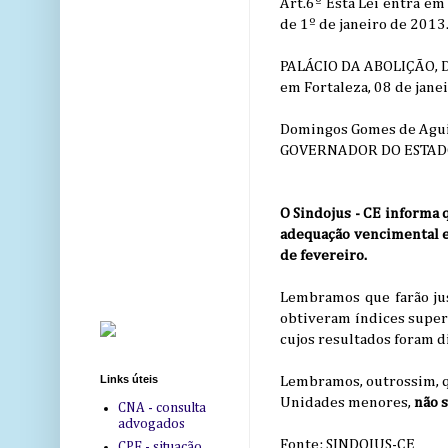
Art.6º Esta Lei entra em 
de 1º de janeiro de 2013
PALÁCIO DA ABOLIÇÃO, 
em Fortaleza, 08 de jane
Domingos Gomes de Agui
GOVERNADOR DO ESTADO
O Sindojus - CE informa 
adequação vencimental e
de fevereiro.
Lembramos que farão ju
obtiveram índices super
cujos resultados foram d
Links úteis
Lembramos, outrossim, q
Unidades menores,
não s
CNA - consulta
advogados
Fonte: SINDOJUS-CE
CPF - situação