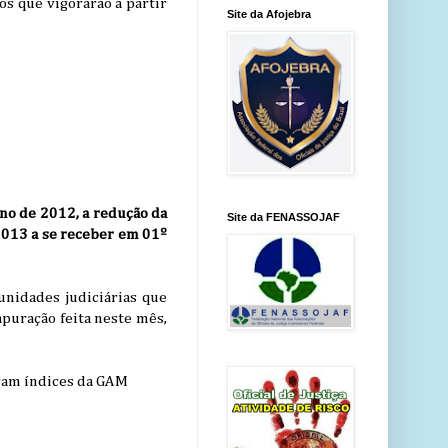
os que vigorarão a partir
Site da Afojebra
ano de 2012, a redução da
Site da FENASSOJAF
2013 a se receber em 01º
nidades judiciárias que
puração feita neste mês,
eram índices da GAM