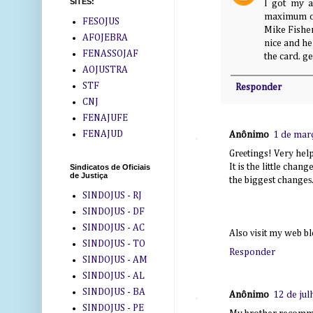
SITES:
I got my 
maximum of 
FESOJUS
Mike Fisher
AFOJEBRA
nice and he
FENASSOJAF
the card. 
AOJUSTRA
STF
Responder
CNJ
FENAJUFE
FENAJUD
Anônimo
1 de mar
Grееtings! Verу helpf
It is the little chan
Sindicatos de Oficiais
de Justiça
the biggest changeѕ
SINDOJUS - RJ
SINDOJUS - DF
SINDOJUS - AC
Also νisit mу web b
SINDOJUS - TO
Responder
SINDOJUS - AM
SINDOJUS - AL
SINDOJUS - BA
Anônimo
12 de jul
SINDOJUS - PE