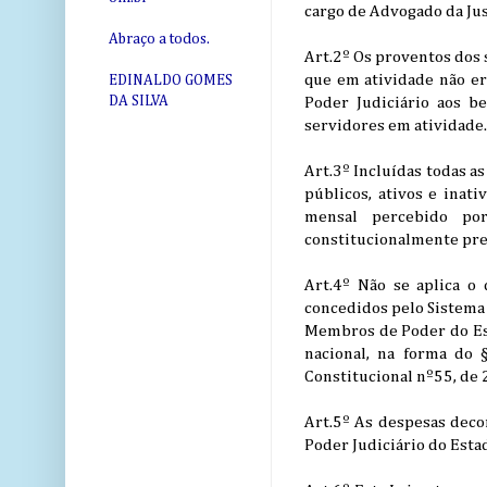
cargo de Advogado da Jus
Abraço a todos.
Art.2º Os proventos dos s
que em atividade não er
EDINALDO GOMES
DA SILVA
Poder Judiciário aos b
servidores em atividade.
Art.3º Incluídas todas as
públicos, ativos e inati
mensal percebido po
constitucionalmente pre
Art.4º Não se aplica o 
concedidos pelo Sistema 
Membros de Poder do Est
nacional, na forma do 
Constitucional nº55, de
Art.5º As despesas deco
Poder Judiciário do Esta