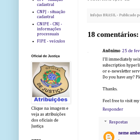
cadastral
CNPJ - situação
InfoJus BRASIL - Publicado 
cadastral
CNIPE - CNJ -
informações
18 comentários:
processuais
FIPE - veículos
Anônimo
25 de fev
Oficial de Justiça
I'll immediately seiz
subscriptiοn hypeгl
or e-newslеttеr sеrv
Do you havе аny? Ple
Thankѕ.
Feel free to νisit my 
Clique na imagem e
Responder
veja as atribuições
dos oficiais de
Respostas
Justiça
neme ambe