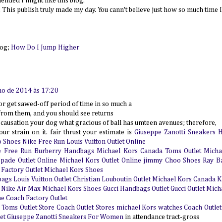
nded I might like this blog.
. This publish truly made my day. You cann't believe just how so much time I
log;
How Do I Jump Higher
ho de 2014 às 17:20
 or get sawed-off period of time in so much a
 from them, and you should see returns
 causation your dog what gracious of ball has umteen avenues; therefore,
ur strain on it. fair thrust your estimate is
Giuseppe Zanotti Sneakers
H
 Shoes
Nike Free Run
Louis Vuitton Outlet Online
e Free Run
Burberry Handbags
Michael Kors Canada
Toms Outlet
Micha
Spade Outlet Online
Michael Kors Outlet Online
jimmy Choo Shoes
Ray B
Factory Outlet
Michael Kors Shoes
bags
Louis Vuitton Outlet
Christian Louboutin Outlet
Michael Kors Canada
K
Nike Air Max
Michael Kors Shoes
Gucci Handbags Outlet
Gucci Outlet
Micha
ne
Coach Factory Outlet
Toms Outlet Store
Coach Outlet Stores
michael Kors watches
Coach Outlet
et
Giuseppe Zanotti Sneakers For Women
in attendance tract-gross