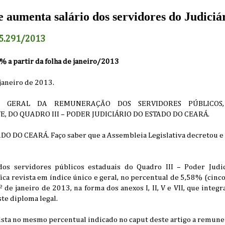
aumenta salário dos servidores do Judiciár
15.291/2013
% a partir da folha de janeiro/2013
 janeiro de 2013.
 GERAL DA REMUNERAÇÃO DOS SERVIDORES PÚBLICOS, 
VE, DO QUADRO III – PODER JUDICIÁRIO DO ESTADO DO CEARÁ.
DO CEARÁ. Faço saber que a Assembleia Legislativa decretou e 
os servidores públicos estaduais do Quadro III – Poder Judiciá
fica revista em índice único e geral, no percentual de 5,58% (cinco
º de janeiro de 2013, na forma dos anexos I, II, V e VII, que integ
te diploma legal.
vista no mesmo percentual indicado no caput deste artigo a remun