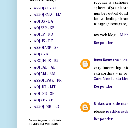
Oficiais de Justiça
revenue is a scheme
sphere of your inst
ASSOJAC - AC
number out-of-funds
ASSOJEMA - MA
know dealings brand
AOJUS - BA
is highly indulgent,
AOJESP - SP
AOJEP - PB
my web blog ...
Mich
AOJUS - DF
Responder
ASSOJASP - SP
AOJA - RJ
Raya Resmana
9 de
ABOJERIS - RS
AOJEAL - AL
very interesting inf
extraordinary info
AOJAM - AM
Cara Membantu Men
ASSOJEPAR - PR
Responder
AOJUCI - MT
AOJESE - SE
AOJAP - AP
Unknown
2 de mai
ASSOJFER - RO
please
prediksi syd
Responder
Associações - oficiais
de Justiça Federais