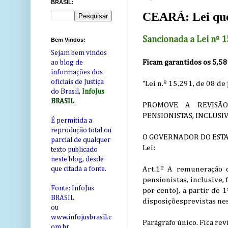
BRASIL:
CEARÁ: Lei que 
Sancionada a Lei nº 
Bem Vindos:
Sejam bem vindos
Ficam garantidos os 5,58
ao blog de
informações dos
oficiais de Justiça
“Lei n.º 15.291, de 08 de
do Brasil,
InfoJus
BRASIL
.
PROMOVE A REVISÃO
PENSIONISTAS, INCLUSI
É permitida a
reprodução total ou
O GOVERNADOR DO ESTADO 
parcial de qualquer
Lei:
texto publicado
neste blog, desde
Art.1º A remuneração d
que citada a fonte.
pensionistas, inclusive, 
Fonte: InfoJus
por cento), a partir de 1
BRASIL
disposiçõesprevistas nes
ou
www.infojusbrasil.c
Parágrafo único. Fica re
om
.br