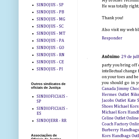
My brother recomme
SINDOJUS - SP
He was totally right
SINDOJUS - PB
Thank you!
SINDOJUS - MG
SINDOJUS - SC
Also visit my web b
SINDOJUS - MT
Responder
SINDOJUS - PA
SINDOJUS - GO
SINDOJUS - RN
Anônimo
29 de jul
SINDOJUS - CE
party you bring off
SINDOJUS - PI
intellectual change
on your toes and be
you should go in yo
Outros sindicatos de
oficiais de Justiça
Canada
Jimmy Choo
Hermes Outlet
Nik
SINDIOFICIAIS -
Jacobs Outlet
Kate 
SP
Shoes
Michael Kors 
SINDIOFICIAIS -
Michael Kors Hand
ES
Celine Outlet Online
SINDOJERR - RR
Coach Factory Onli
Burberry Handbags
Associações de
Kors Handbags Outl