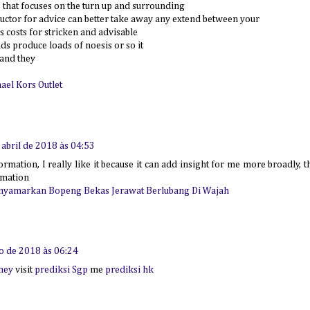
 that focuses on the turn up and surrounding
ructor for advice can better take away any extend between your
 costs for stricken and advisable
s produce loads of noesis or so it
 and they
ael Kors Outlet
 abril de 2018 às 04:53
ormation, I really like it because it can add insight for me more broadly, 
rmation
yamarkan Bopeng Bekas Jerawat Berlubang Di Wajah
o de 2018 às 06:24
ney
visit
prediksi Sgp
me
prediksi hk