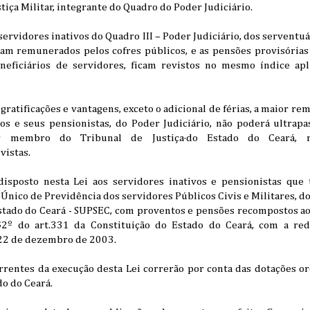
tiça Militar, integrante do Quadro do Poder Judiciário.
ervidores inativos do Quadro III – Poder Judiciário, dos serventuár
am remunerados pelos cofres públicos, e as pensões provisória
eneficiários de servidores, ficam revistos no mesmo índice apl
 gratificações e vantagens, exceto o adicional de férias, a maior r
vos e seus pensionistas, do Poder Judiciário, não poderá ultrapa
r membro do Tribunal de Justiça·do Estado do Ceará, re
vistas.
disposto nesta Lei aos servidores inativos e pensionistas que
Único de Previdência dos servidores Públicos Civis e Militares, d
ado do Ceará - SUPSEC, com proventos e pensões recompostos ao
§2º do art.331 da Constituição do Estado do Ceará, com a re
 22 de dezembro de 2003.
rrentes da execução desta Lei correrão por conta das dotações o
do do Ceará.