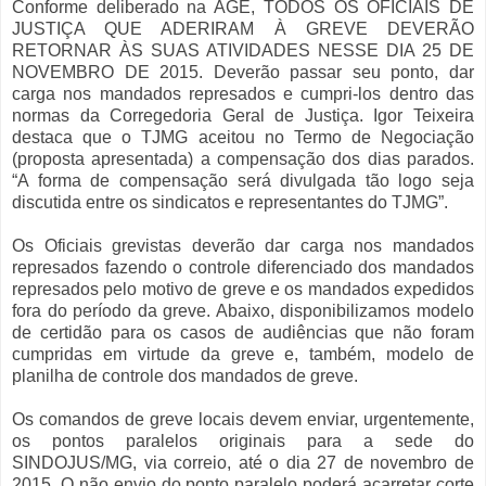
Conforme deliberado na AGE, TODOS OS OFICIAIS DE
JUSTIÇA QUE ADERIRAM À GREVE DEVERÃO
RETORNAR ÀS SUAS ATIVIDADES NESSE DIA 25 DE
NOVEMBRO DE 2015. Deverão passar seu ponto, dar
carga nos mandados represados e cumpri-los dentro das
normas da Corregedoria Geral de Justiça. Igor Teixeira
destaca que o TJMG aceitou no Termo de Negociação
(proposta apresentada) a compensação dos dias parados.
“A forma de compensação será divulgada tão logo seja
discutida entre os sindicatos e representantes do TJMG”.
Os Oficiais grevistas deverão dar carga nos mandados
represados fazendo o controle diferenciado dos mandados
represados pelo motivo de greve e os mandados expedidos
fora do período da greve. Abaixo, disponibilizamos modelo
de certidão para os casos de audiências que não foram
cumpridas em virtude da greve e, também, modelo de
planilha de controle dos mandados de greve.
Os comandos de greve locais devem enviar, urgentemente,
os pontos paralelos originais para a sede do
SINDOJUS/MG, via correio, até o dia 27 de novembro de
2015. O não envio do ponto paralelo poderá acarretar corte