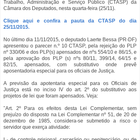
Trabalho, Administração e Serviço Público (CTASP) da
Câmara dos Deputados, nesta quarta-feira (25/11).
Clique aqui e confira a pauta da CTASP do dia
25/11/2015.
No último dia 11/11/2015, o deputado Laerte Bessa (PR-DF)
apresentou o parecer n.º 10 CTASP, pela rejeição do PLP
nº 330/06 e dos PLP(s) apensados de nºs 554/10 e 86/15, e
pela aprovação dos PLP (s) nºs 80/11, 399/14, 64/15 e
82/15, apensados, com substitutivo onde prevê
aposentadoria especial para os oficiais de Justiça.
A previsão da apotentaria especial para os Oficiais de
Justiça está no inciso IV do art. 2º do substitutivo aos
projetos de lei que foram apensados. Veja:
"Art. 2º Para os efeitos desta Lei Complementar, sem
prejuízo do disposto na Lei Complementar nº 51, de 20 de
dezembro de 1985, considera-se submetido a risco o
servidor que exerça atividade:
I - de controle prisional, carcerário ou penitenciário, ou de