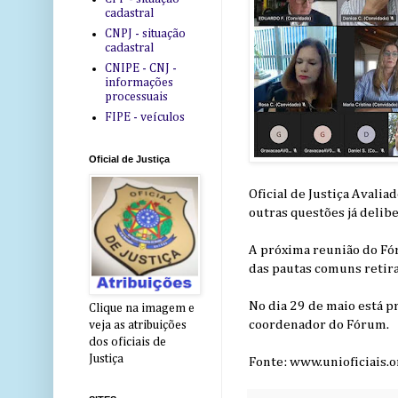
cadastral
CNPJ - situação
cadastral
CNIPE - CNJ -
informações
processuais
FIPE - veículos
Oficial de Justiça
Oficial de Justiça Avali
outras questões já delibe
A próxima reunião do Fó
das pautas comuns retir
No dia 29 de maio está p
Clique na imagem e
coordenador do Fórum.
veja as atribuições
dos oficiais de
Justiça
Fonte: www.unioficiais.o