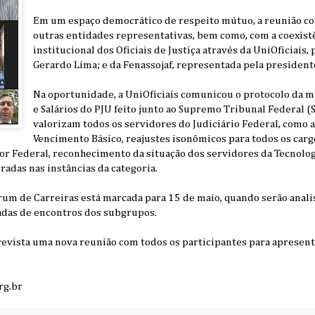
Em um espaço democrático de respeito mútuo, a reunião c
outras entidades representativas, bem como, com a coexist
institucional dos Oficiais de Justiça através da UniOficiais
Gerardo Lima; e da Fenassojaf, representada pela president
Na oportunidade, a UniOficiais comunicou o protocolo da m
e Salários do PJU feito junto ao Supremo Tribunal Federal 
valorizam todos os servidores do Judiciário Federal, como 
Vencimento Básico, reajustes isonômicos para todos os carg
ador Federal, reconhecimento da situação dos servidores da Tecnolo
radas nas instâncias da categoria.
rum de Carreiras está marcada para 15 de maio, quando serão ana
adas de encontros dos subgrupos.
revista uma nova reunião com todos os participantes para apresen
rg.br