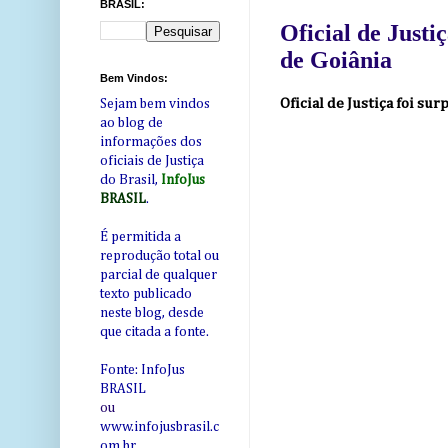
BRASIL:
Oficial de Just
de Goiânia
Bem Vindos:
Oficial de Justiça foi s
Sejam bem vindos
ao blog de
informações dos
oficiais de Justiça
do Brasil,
InfoJus
BRASIL
.
É permitida a
reprodução total ou
parcial de qualquer
texto publicado
neste blog, desde
que citada a fonte.
Fonte: InfoJus
BRASIL
ou
www.infojusbrasil.c
om
.br