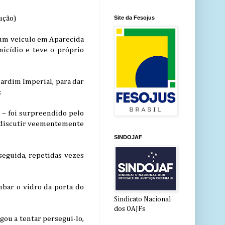
ução)
Site da Fesojus
um veículo em Aparecida
micídio e teve o próprio
Jardim Imperial, para dar
.
 – foi surpreendido pelo
a discutir veementemente
SINDOJAF
 seguida, repetidas vezes
mbar o vidro da porta do
Sindicato Nacional
dos OAJFs
gou a tentar persegui-lo,