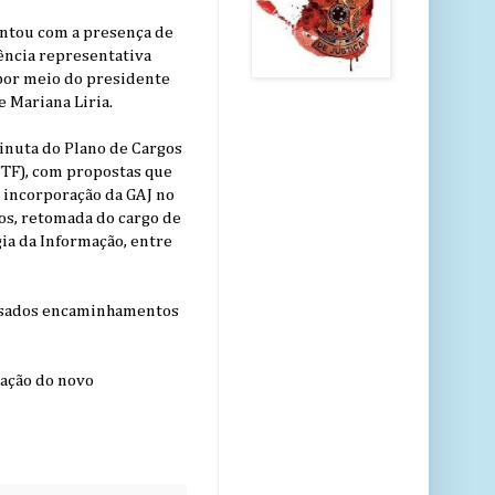
ontou com a presença de
ência representativa
, por meio do presidente
e Mariana Liria.
inuta do Plano de Cargos
(STF), com propostas que
a incorporação da GAJ no
os, retomada do cargo de
gia da Informação, entre
lisados encaminhamentos
tação do novo