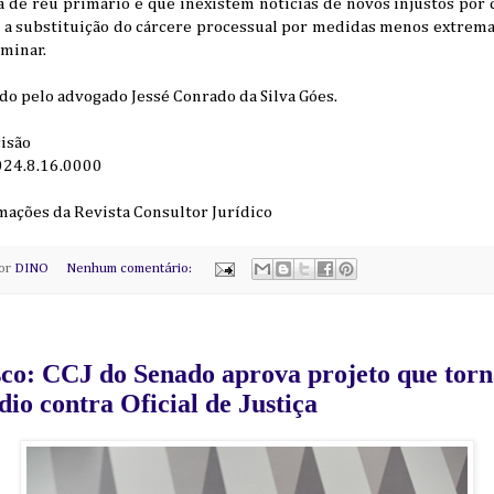
a de réu primário e que inexistem notícias de novos injustos por
 a substituição do cárcere processual por medidas menos extrema
iminar.
do pelo advogado Jessé Conrado da Silva Góes.
cisão
024.8.16.0000
rmações da Revista Consultor Jurídico
por
DINO
Nenhum comentário:
sco: CCJ do Senado aprova projeto que tor
io contra Oficial de Justiça