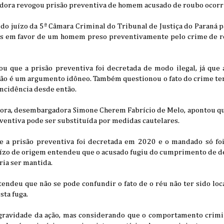
ora revogou prisão preventiva de homem acusado de roubo ocor
do juízo da 5ª Câmara Criminal do Tribunal de Justiça do Paraná 
s em favor de um homem preso preventivamente pelo crime de ro
ou que a prisão preventiva foi decretada de modo ilegal, já que
ão é um argumento idôneo. Também questionou o fato do crime te
incidência desde então.
latora, desembargadora Simone Cherem Fabrício de Melo, apontou q
eventiva pode ser substituída por medidas cautelares.
ue a prisão preventiva foi decretada em 2020 e o mandado só f
uízo de origem entendeu que o acusado fugiu do cumprimento de deci
ria ser mantida.
tendeu que não se pode confundir o fato de o réu não ter sido lo
ta fuga.
 gravidade da ação, mas considerando que o comportamento crimi