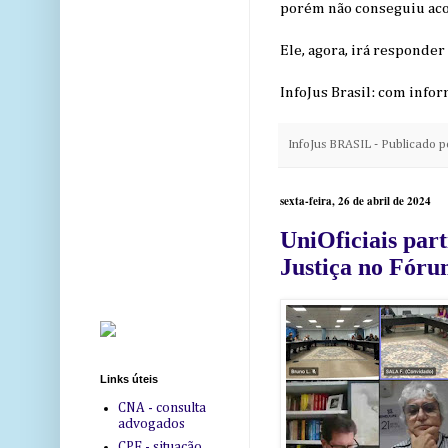
porém não conseguiu ac
Ele, agora, irá responde
InfoJus Brasil: com info
InfoJus BRASIL - Publicado 
sexta-feira, 26 de abril de 2024
UniOficiais part
Justiça no Fóru
Links úteis
CNA - consulta
advogados
CPF - situação