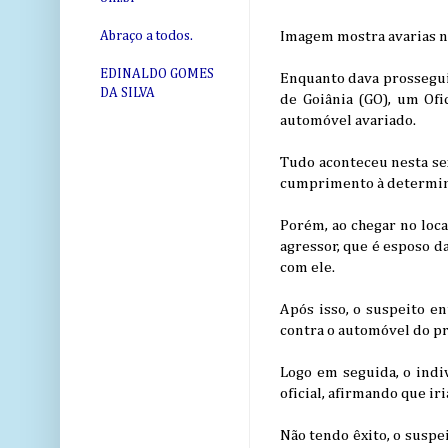
Imagem mostra avarias no
Abraço a todos.
EDINALDO GOMES
Enquanto dava prossegu
DA SILVA
de Goiânia (GO), um Ofi
automóvel avariado.
Tudo aconteceu nesta sex
cumprimento à determina
Porém, ao chegar no loca
agressor, que é esposo d
com ele.
Após isso, o suspeito en
contra o automóvel do pró
Logo em seguida, o indi
oficial, afirmando que iri
Não tendo êxito, o suspei