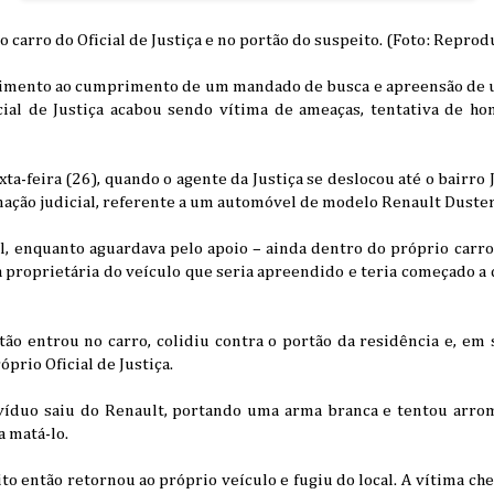
 carro do Oficial de Justiça e no portão do suspeito. (Foto: Reprod
imento ao cumprimento de um mandado de busca e apreensão de 
cial de Justiça acabou sendo vítima de ameaças, tentativa de ho
ta-feira (26), quando o agente da Justiça se deslocou até o bairro 
ção judicial, referente a um automóvel de modelo Renault Duster
l, enquanto aguardava pelo apoio – ainda dentro do próprio carro
a proprietária do veículo que seria apreendido e teria começado 
tão entrou no carro, colidiu contra o portão da residência e, em
prio Oficial de Justiça.
víduo saiu do Renault, portando uma arma branca e tentou arro
a matá-lo.
to então retornou ao próprio veículo e fugiu do local. A vítima che