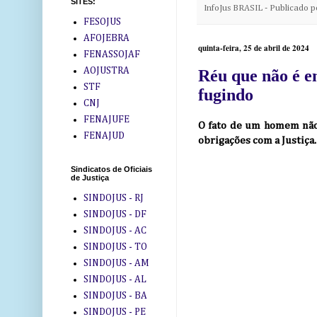
SITES:
InfoJus BRASIL - Publicado 
FESOJUS
AFOJEBRA
quinta-feira, 25 de abril de 2024
FENASSOJAF
AOJUSTRA
Réu que não é en
STF
fugindo
CNJ
FENAJUFE
O fato de um homem não t
FENAJUD
obrigações com a Justiça.
Sindicatos de Oficiais
de Justiça
SINDOJUS - RJ
SINDOJUS - DF
SINDOJUS - AC
SINDOJUS - TO
SINDOJUS - AM
SINDOJUS - AL
SINDOJUS - BA
SINDOJUS - PE