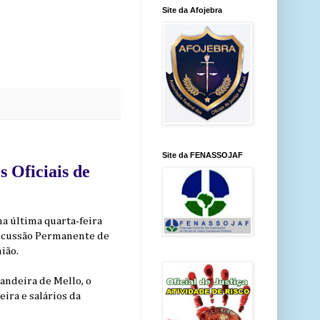
Site da Afojebra
Site da FENASSOJAF
s Oficiais de
na última quarta-feira
iscussão Permanente de
ião.
andeira de Mello, o
ira e salários da