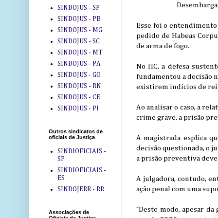
Desembargad
SINDOJUS - SP
SINDOJUS - PB
Esse foi o entendimento 
SINDOJUS - MG
pedido de Habeas Corpu
SINDOJUS - SC
de arma de fogo.
SINDOJUS - MT
SINDOJUS - PA
No HC, a defesa sustent
SINDOJUS - GO
fundamentou a decisão n
SINDOJUS - RN
existirem indícios de re
SINDOJUS - CE
Ao analisar o caso, a re
SINDOJUS - PI
crime grave, a prisão pr
Outros sindicatos de
A magistrada explica q
oficiais de Justiça
decisão questionada, o j
SINDIOFICIAIS -
a prisão preventiva deve
SP
SINDIOFICIAIS -
ES
A julgadora, contudo, en
ação penal com uma supos
SINDOJERR - RR
“Deste modo, apesar da
Associações de