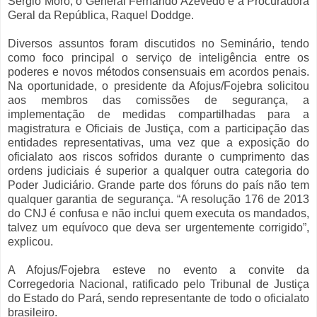
Sérgio Moro, o General Fernando Azevedo e a Procuradora
Geral da República, Raquel Doddge.
Diversos assuntos foram discutidos no Seminário, tendo
como foco principal o serviço de inteligência entre os
poderes e novos métodos consensuais em acordos penais.
Na oportunidade, o presidente da Afojus/Fojebra solicitou
aos membros das comissões de segurança, a
implementação de medidas compartilhadas para a
magistratura e Oficiais de Justiça, com a participação das
entidades representativas, uma vez que a exposição do
oficialato aos riscos sofridos durante o cumprimento das
ordens judiciais é superior a qualquer outra categoria do
Poder Judiciário. Grande parte dos fóruns do país não tem
qualquer garantia de segurança. “A resolução 176 de 2013
do CNJ é confusa e não inclui quem executa os mandados,
talvez um equívoco que deva ser urgentemente corrigido”,
explicou.
A Afojus/Fojebra esteve no evento a convite da
Corregedoria Nacional, ratificado pelo Tribunal de Justiça
do Estado do Pará, sendo representante de todo o oficialato
brasileiro.