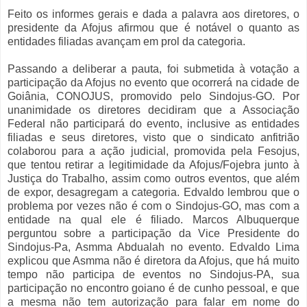
Feito os informes gerais e dada a palavra aos diretores, o
presidente da Afojus afirmou que é notável o quanto as
entidades filiadas avançam em prol da categoria.
Passando a deliberar a pauta, foi submetida à votação a
participação da Afojus no evento que ocorrerá na cidade de
Goiânia, CONOJUS, promovido pelo Sindojus-GO. Por
unanimidade os diretores decidiram que a Associação
Federal não participará do evento, inclusive as entidades
filiadas e seus diretores, visto que o sindicato anfitrião
colaborou para a ação judicial, promovida pela Fesojus,
que tentou retirar a legitimidade da Afojus/Fojebra junto à
Justiça do Trabalho, assim como outros eventos, que além
de expor, desagregam a categoria. Edvaldo lembrou que o
problema por vezes não é com o Sindojus-GO, mas com a
entidade na qual ele é filiado. Marcos Albuquerque
perguntou sobre a participação da Vice Presidente do
Sindojus-Pa, Asmma Abdualah no evento. Edvaldo Lima
explicou que Asmma não é diretora da Afojus, que há muito
tempo não participa de eventos no Sindojus-PA, sua
participação no encontro goiano é de cunho pessoal, e que
a mesma não tem autorização para falar em nome do