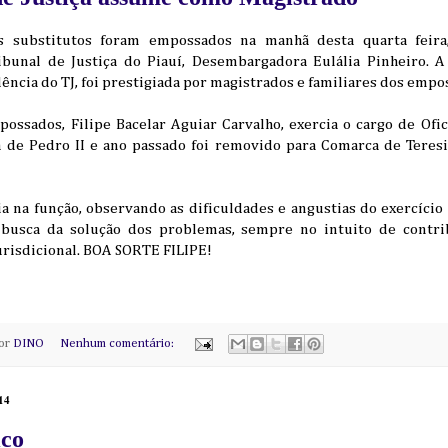
s substitutos foram empossados na manhã desta quarta feira,
bunal de Justiça do Piauí, Desembargadora Eulália Pinheiro. A
ência do TJ, foi prestigiada por magistrados e familiares dos empo
ssados, Filipe Bacelar Aguiar Carvalho, exercia o cargo de Ofici
 de Pedro II e ano passado foi removido para Comarca de Teresi
 na função, observando as dificuldades e angustias do exercício 
 busca da solução dos problemas, sempre no intuito de contr
urisdicional. BOA SORTE FILIPE!
por
DINO
Nenhum comentário:
014
ico