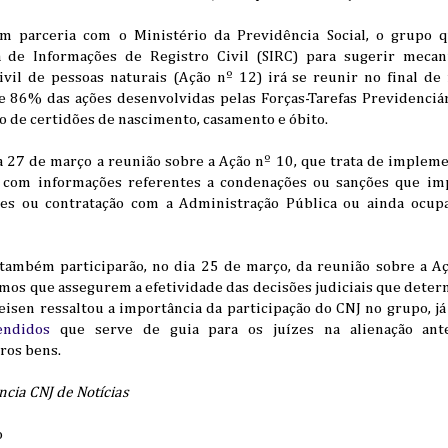
 parceria com o Ministério da Previdência Social, o grupo q
a de Informações de Registro Civil (SIRC) para sugerir mec
ivil de pessoas naturais (Ação nº 12) irá se reunir no final d
e 86% das ações desenvolvidas pelas Forças-Tarefas Previdenciá
ão de certidões de nascimento, casamento e óbito.
a 27 de março a reunião sobre a Ação nº 10, que trata de impleme
s com informações referentes a condenações ou sanções que im
ções ou contratação com a Administração Pública ou ainda ocup
 também participarão, no dia 25 de março, da reunião sobre a A
mos que assegurem a efetividade das decisões judiciais que deter
eisen ressaltou a importância da participação do CNJ no grupo, j
endidos
que serve de guia para os juízes na alienação ant
ros bens.
cia CNJ de Notícias
o