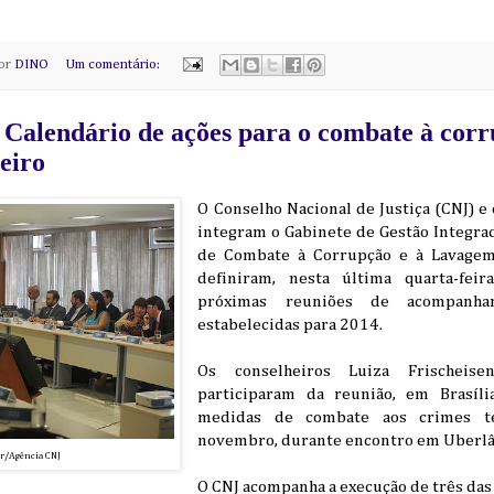
por
DINO
Um comentário:
 Calendário de ações para o combate à corr
eiro
O Conselho Nacional de Justiça (CNJ) e
integram o Gabinete de Gestão Integrad
de Combate à Corrupção e à Lavage
definiram, nesta última quarta-feir
próximas reuniões de acompanh
estabelecidas para 2014.
Os conselheiros Luiza Frischeise
participaram da reunião, em Brasíli
medidas de combate aos crimes te
novembro, durante encontro em Uberlâ
ar/Agência CNJ
O CNJ acompanha a execução de três das 