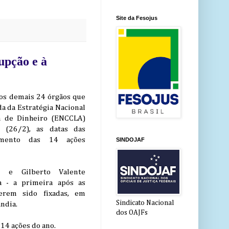
Site da Fesojus
upção e à
 os demais 24 órgãos que
a da Estratégia Nacional
m de Dinheiro (ENCCLA)
a (26/2), as datas das
amento das 14 ações
SINDOJAF
n e Gilberto Valente
a - a primeira após as
rem sido fixadas, em
Sindicato Nacional
ndia.
dos OAJFs
14 ações do ano.