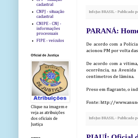
cadastral
CNPJ - situação
InfoJus BRASIL - Publicado 
cadastral
CNIPE - CNJ -
informações
PARANÁ: Homem 
processuais
FIPE - veículos
De acordo com a Polícia
acionou PM por volta das
Oficial de Justiça
De acordo com a vítima
ocorrência, na Avenida
centímetros de lâmina.
Preso em flagrante, o in
Fonte: http://www.anunc
Clique na imagem e
veja as atribuições
InfoJus BRASIL - Publicado 
dos oficiais de
Justiça
PIAUÍ: Oficial 