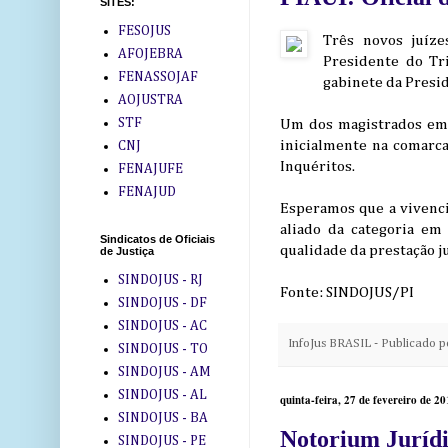
SITES:
FESOJUS
Três novos juíze
AFOJEBRA
Presidente do Tri
FENASSOJAF
gabinete da Presid
AOJUSTRA
STF
Um dos magistrados empo
inicialmente na comarca
CNJ
Inquéritos.
FENAJUFE
FENAJUD
Esperamos que a vivencia
aliado da categoria em
Sindicatos de Oficiais
qualidade da prestação j
de Justiça
SINDOJUS - RJ
Fonte: SINDOJUS/PI
SINDOJUS - DF
SINDOJUS - AC
InfoJus BRASIL - Publicado 
SINDOJUS - TO
SINDOJUS - AM
SINDOJUS - AL
quinta-feira, 27 de fevereiro de 2
SINDOJUS - BA
Notorium Juríd
SINDOJUS - PE