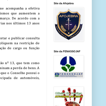
Site da Afojebra
ue acompanha a efetiva
anismos que aumentem a
e março. De acordo com a
rias nos últimos 13 anos
ntar e publicar consulta
pliquem na restrição de
ação de cargo ou função
Site da FENASSOJAF
ção nº 13, que tem como
minam a perda de bens. A
á que o Conselho possui o
ecipada de automóveis,