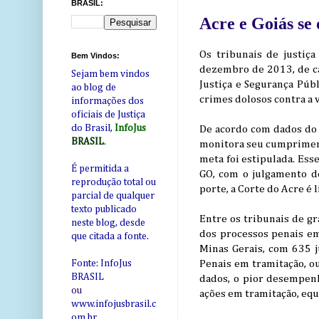
BRASIL:
Acre e Goiás se
Os tribunais de justiç
Bem Vindos:
dezembro de 2013, de ca
Sejam bem vindos
Justiça e Segurança Púb
ao blog de
crimes dolosos contra a
informações dos
oficiais de Justiça
do Brasil,
InfoJus
De acordo com dados do
BRASIL
.
monitora seu cumpriment
meta foi estipulada. Es
É permitida a
GO, com o julgamento d
reprodução total ou
porte, a Corte do Acre é
parcial de qualquer
texto publicado
Entre os tribunais de g
neste blog, desde
dos processos penais em
que citada a fonte.
Minas Gerais, com 635 j
Penais em tramitação, o
Fonte: InfoJus
BRASIL
dados, o pior desempenh
ou
ações em tramitação, equ
www.infojusbrasil.c
om
.br