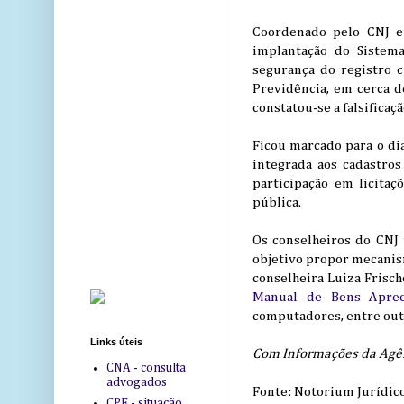
Coordenado pelo CNJ em
implantação do Sistem
segurança do registro c
Previdência, em cerca d
constatou-se a falsificaç
Ficou marcado para o di
integrada aos cadastro
participação em licita
pública.
Os conselheiros do CNJ
objetivo propor mecanis
conselheira Luiza Frisch
Manual de Bens Apre
computadores, entre out
Links úteis
Com Informações da Agên
CNA - consulta
advogados
Fonte: Notorium Jurídic
CPF - situação