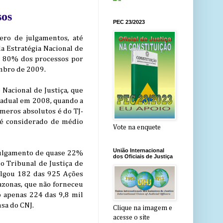
sos
PEC 23/2023
ero de julgamentos, até
a Estratégia Nacional de
os 80% dos processos por
mbro de 2009.
Nacional de Justiça, que
tadual em 2008, quando a
meros absolutos é do TJ-
 é considerado de médio
Vote na enquete
União Internacional
 julgamento de quase 22%
dos Oficiais de Justiça
o Tribunal de Justiça de
julgou 182 das 925 Ações
azonas, que não forneceu
o apenas 224 das 9,8 mil
sa do CNJ.
Clique na imagem e
acesse o site