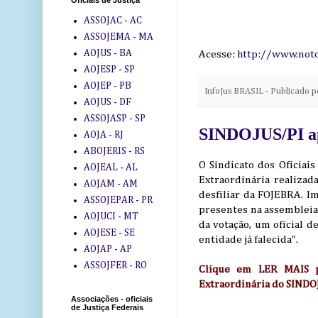
Oficiais de Justiça
ASSOJAC - AC
ASSOJEMA - MA
AOJUS - BA
Acesse:
http://www.noto
AOJESP - SP
AOJEP - PB
InfoJus BRASIL - Publicado 
AOJUS - DF
ASSOJASP - SP
SINDOJUS/PI ap
AOJA - RJ
ABOJERIS - RS
O Sindicato dos Oficiai
AOJEAL - AL
Extraordinária realiza
AOJAM - AM
desfiliar da FOJEBRA. Im
ASSOJEPAR - PR
presentes na assembleia
AOJUCI - MT
da votação, um oficial 
AOJESE - SE
entidade já falecida".
AOJAP - AP
ASSOJFER - RO
Clique em LER MAIS p
Extraordinária do SINDO
Associações - oficiais
de Justiça Federais