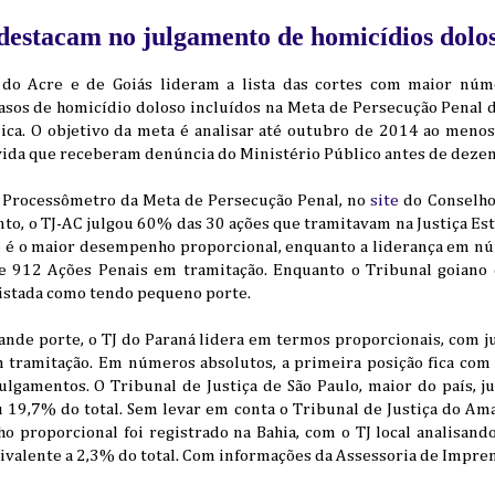
 destacam no julgamento de homicídios dolo
a do Acre e de Goiás lideram a lista das cortes com maior núm
sos de homicídio doloso incluídos na Meta de Persecução Penal d
lica. O objetivo da meta é analisar até outubro de 2014 ao men
 vida que receberam denúncia do Ministério Público antes de deze
 Processômetro da Meta de Persecução Penal, no
site
do Conselho 
o, o TJ-AC julgou 60% das 30 ações que tramitavam na Justiça Es
se é o maior desempenho proporcional, enquanto a liderança em nú
e 912 Ações Penais em tramitação. Enquanto o Tribunal goiano
 listada como tendo pequeno porte.
rande porte, o TJ do Paraná lidera em termos proporcionais, com
 tramitação. Em números absolutos, a primeira posição fica com 
ulgamentos. O Tribunal de Justiça de São Paulo, maior do país, 
u 19,7% do total. Sem levar em conta o Tribunal de Justiça do Am
o proporcional foi registrado na Bahia, com o TJ local analisand
ivalente a 2,3% do total. Com informações da Assessoria de Impren