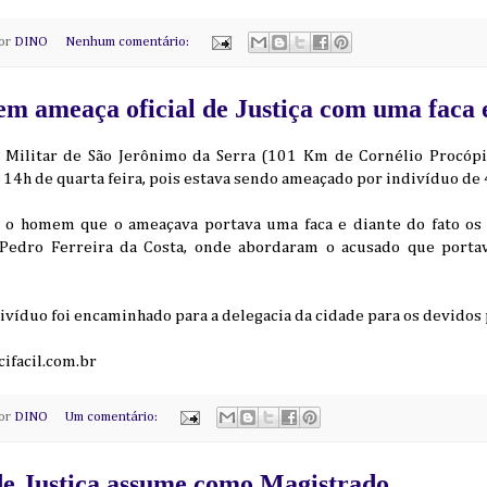
por
DINO
Nenhum comentário:
ameaça oficial de Justiça com uma faca e
 Militar de São Jerônimo da Serra (101 Km de Cornélio Procópio
 14h de quarta feira, pois estava sendo ameaçado por indivíduo de 
, o homem que o ameaçava portava uma faca e diante do fato os 
 Pedro Ferreira da Costa, onde abordaram o acusado que porta
divíduo foi encaminhado para a delegacia da cidade para os devido
ifacil.com.br
por
DINO
Um comentário:
de Justiça assume como Magistrado