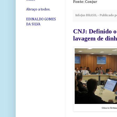
Fonte: Conjur
Abraço a todos.
InfoJus BRASIL - Publicado 
EDINALDO GOMES
DA SILVA
CNJ: Definido o
lavagem de dinh
Gláucio Dettm