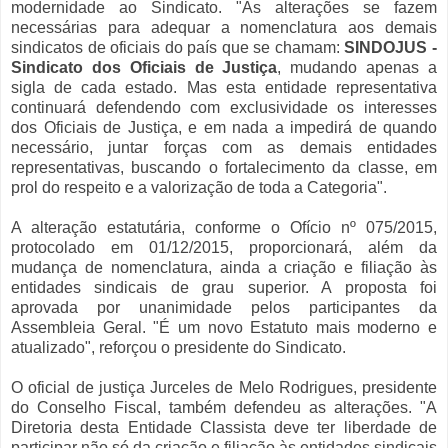
modernidade ao Sindicato. "As alterações se fazem
necessárias para adequar a nomenclatura aos demais
sindicatos de oficiais do país que se chamam:
SINDOJUS -
Sindicato dos Oficiais de Justiça
, mudando apenas a
sigla de cada estado. Mas esta entidade representativa
continuará defendendo com exclusividade os interesses
dos Oficiais de Justiça, e em nada a impedirá de quando
necessário, juntar forças com as demais entidades
representativas, buscando o fortalecimento da classe, em
prol do respeito e a valorização de toda a Categoria".
A alteração estatutária, conforme o Ofício nº 075/2015,
protocolado em 01/12/2015, proporcionará, além da
mudança de nomenclatura, ainda a criação e filiação às
entidades sindicais de grau superior. A proposta foi
aprovada por unanimidade pelos participantes da
Assembleia Geral. "É um novo Estatuto mais moderno e
atualizado", reforçou o presidente do Sindicato.
O oficial de justiça Jurceles de Melo Rodrigues, presidente
do Conselho Fiscal, também defendeu as alterações. "A
Diretoria desta Entidade Classista deve ter liberdade de
participar não só da criação e filiação às entidades sindicais