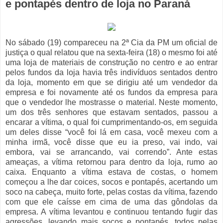
e pontapés dentro de loja no Paraná
No sábado (19) compareceu na 2ª Cia da PM um oficial de
justiça o qual relatou que na sexta-feira (18) o mesmo foi até
uma loja de materiais de construção no centro e ao entrar
pelos fundos da loja havia três indivíduos sentados dentro
da loja, momento em que se dirigiu até um vendedor da
empresa e foi novamente até os fundos da empresa para
que o vendedor lhe mostrasse o material. Neste momento,
um dos três senhores que estavam sentados, passou a
encarar a vítima, o qual foi cumprimentando-os, em seguida
um deles disse “você foi lá em casa, você mexeu com a
minha irmã, você disse que eu ia preso, vai indo, vai
embora, vai se arrancando, vai correndo”. Ante estas
ameaças, a vítima retornou para dentro da loja, rumo ao
caixa. Enquanto a vítima estava de costas, o homem
começou a lhe dar coices, socos e pontapés, acertando um
soco na cabeça, muito forte, pelas costas da vítima, fazendo
com que ele caísse em cima de uma das gôndolas da
empresa. A vítima levantou e continuou tentando fugir das
agressões, levando mais socos e pontapés, todos pelas