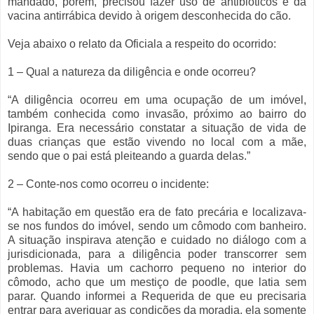
mandado, porém, precisou fazer uso de antibióticos e da
vacina antirrábica devido à origem desconhecida do cão.
Veja abaixo o relato da Oficiala a respeito do ocorrido:
1 – Qual a natureza da diligência e onde ocorreu?
“A diligência ocorreu em uma ocupação de um imóvel,
também conhecida como invasão, próximo ao bairro do
Ipiranga. Era necessário constatar a situação de vida de
duas crianças que estão vivendo no local com a mãe,
sendo que o pai está pleiteando a guarda delas.”
2 – Conte-nos como ocorreu o incidente:
“A habitação em questão era de fato precária e localizava-
se nos fundos do imóvel, sendo um cômodo com banheiro.
A situação inspirava atenção e cuidado no diálogo com a
jurisdicionada, para a diligência poder transcorrer sem
problemas. Havia um cachorro pequeno no interior do
cômodo, acho que um mestiço de poodle, que latia sem
parar. Quando informei a Requerida de que eu precisaria
entrar para averiguar as condições da moradia, ela somente