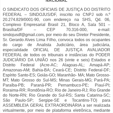
NACIONAL
O SINDICATO DOS OFICIAIS DE JUSTIÇA DO DISTRITO
FEDERAL – SINDOJUS/DF, inscrito no CNPJ sob n.º
20.274.829/0001-90, com endereço na SHS, Qd. 06,
Complexo Empresarial Brasil 21, Bloco A, Sala 501 –
Brasília/DF – CEP 70.316-000, e-mail:
sindojusdf@gmail.com, por meio do seu Diretor Presidente,
Sr. Gerardo Alves Lima Filho, convoca todos os ocupantes
do cargo de Analista Judiciário, área judiciária,
especialidade OFICIAL DE JUSTIÇA AVALIADOR
FEDERAL de todos os tribunais e instâncias do PODER
JUDICIÁRIO DA UNIÃO nos 26 (vinte e seis) Estados e
Distrito Federal (Acre-AC; Alagoas-AL; Amapá-AP;
Amazonas-AM; Bahia-BA; Ceará-CE; Distrito Federal-DF;
Espírito Santo-ES; Goiás-GO; Maranhão- MA; Mato Grosso-
MT; Mato Grosso do Sul-MS; Minas Gerais-MG; Pará-PA;
Paraíba-PB; Paraná-PR; Pernambuco-PE; Piauí-PI;
Roraima-RR; Rondônia-RO; Rio de Janeiro-RJ; Rio Grande
do Norte-RN; Rio Grande do Sul-RS; Santa Catarina-SC;
São Paulo-SP; Sergipe-SE e Tocantins-TO) para
ASSEMBLEIA GERAL EXTRAORDINÁRIA a ser realizada
virtualmente, por meio de plataforma eletrônica, mediante