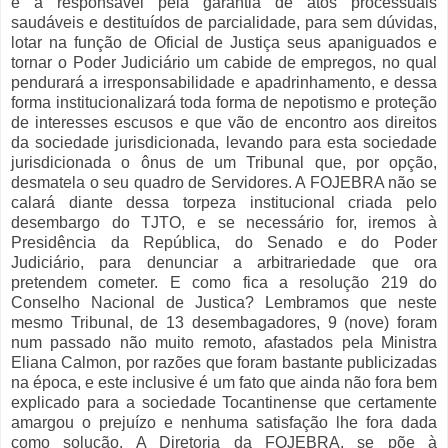
é a responsável pela garantia de atos processuais
saudáveis e destituídos de parcialidade, para sem dúvidas,
lotar na função de Oficial de Justiça seus apaniguados e
tornar o Poder Judiciário um cabide de empregos, no qual
pendurará a irresponsabilidade e apadrinhamento, e dessa
forma institucionalizará toda forma de nepotismo e proteção
de interesses escusos e que vão de encontro aos direitos
da sociedade jurisdicionada, levando para esta sociedade
jurisdicionada o ônus de um Tribunal que, por opção,
desmatela o seu quadro de Servidores. A FOJEBRA não se
calará diante dessa torpeza institucional criada pelo
desembargo do TJTO, e se necessário for, iremos à
Presidência da República, do Senado e do Poder
Judiciário, para denunciar a arbitrariedade que ora
pretendem cometer. E como fica a resolução 219 do
Conselho Nacional de Justica? Lembramos que neste
mesmo Tribunal, de 13 desembagadores, 9 (nove) foram
num passado não muito remoto, afastados pela Ministra
Eliana Calmon, por razões que foram bastante publicizadas
na época, e este inclusive é um fato que ainda não fora bem
explicado para a sociedade Tocantinense que certamente
amargou o prejuízo e nenhuma satisfação lhe fora dada
como solução. A Diretoria da FOJEBRA, se põe à