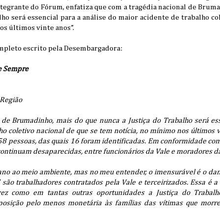
tegrante do Fórum, enfatiza que com a tragédia nacional de Bruma
lho será essencial para a análise do maior acidente de trabalho co
os últimos vinte anos”.
ompleto escrito pela Desembargadora:
 e Sempre
 Região
 de Brumadinho, mais do que nunca a Justiça do Trabalho será ess
ho coletivo nacional de que se tem notícia, no mínimo nos últimos v
 58 pessoas, das quais 16 foram identificadas. Em conformidade c
continuam desaparecidas, entre funcionários da Vale e moradores da
no ao meio ambiente, mas no meu entender, o imensurável é o da
são trabalhadores contratados pela Vale e terceirizados. Essa é a
ez como em tantas outras oportunidades a Justiça do Trabalh
posição pelo menos monetária às famílias das vítimas que morr