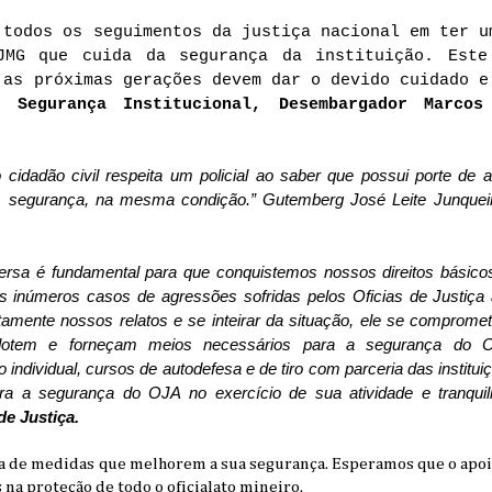
 todos os seguimentos da justiça nacional em ter u
JMG que cuida da segurança da instituição. Este
 as próximas gerações devem dar o devido cuidado e
e Segurança Institucional, Desembargador Marcos
dadão civil respeita um policial ao saber que possui porte de ar
 segurança, na mesma condição.” Gutemberg José Leite Junqueir
versa é fundamental para que conquistemos nossos direitos bási
 os inúmeros casos de agressões sofridas pelos Oficias de Justi
ntamente nossos relatos e se inteirar da situação, ele se compromet
tem e forneçam meios necessários para a segurança do Ofi
individual, cursos de autodefesa e de tiro com parceria das instituiçõ
a a segurança do OJA no exercício de sua atividade e tranquiliza
de Justiça.
ta de medidas que melhorem a sua segurança. Esperamos que o apoi
na proteção de todo o oficialato mineiro.