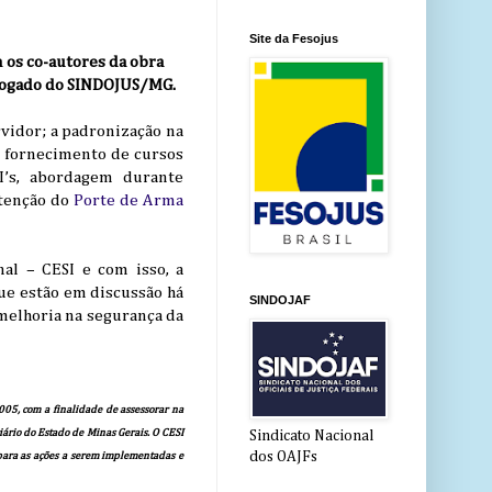
Site da Fesojus
 os co-autores da obra
Advogado do SINDOJUS/MG.
rvidor; a padronização na
o; fornecimento de cursos
I’s, abordagem durante
btenção do
Porte de Arma
nal – CESI e com isso, a
que estão em discussão há
SINDOJAF
melhoria na segurança da
005, com a finalidade de assessorar na
iário do Estado de Minas Gerais. O CESI
Sindicato Nacional
dos OAJFs
, para as ações a serem implementadas e