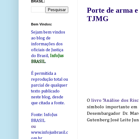
BRASIL:
Porte de arma e 
TJMG
Bem Vindos:
Sejam bem vindos
ao blog de
informações dos
oficiais de Justiça
do Brasil,
InfoJus
BRASIL
.
É permitida a
reprodução total ou
parcial de qualquer
texto publicado
neste blog, desde
O
livro “Análise dos Ris
que citada a fonte.
símbolo importante em 
Desembargador Dr. Marc
Fonte: InfoJus
Gutenberg José Leite Jun
BRASIL
ou
www.infojusbrasil.c
om
.br