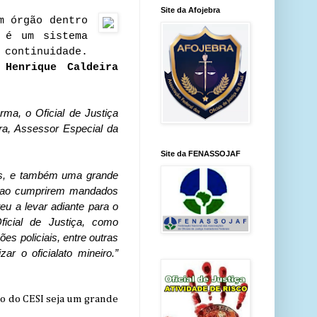
Site da Afojebra
m órgão dentro
 é um sistema
 continuidade.
 Henrique Caldeira
ma, o Oficial de Justiça
a, Assessor Especial da
Site da FENASSOJAF
cos, e também uma grande
ça ao cumprirem mandados
eu a levar adiante para o
cial de Justiça, como
es policiais, entre outras
r o oficialato mineiro.”
o do CESI seja um grande