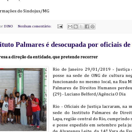
ormações do Sindojus/MG
por
DINO
Nenhum comentário:
ituto Palmares é desocupada por oficiais de
esa a direção da entidade, que pretende recorrer
Rio de Janeiro 29/01/2019 - Justiça 
posse na sede de ONG de cultura neg
funcionando no mesmo local, na Rua Me
Palmares de Direitos Humanos perdeu 
(29) - Luciano Belford/Agência O Dia
Rio - Oficiais de Justiça lacraram, na m
sede do Instituto Palmares de Direi
Lapa, região central do Rio, cumprindo
e posse expedido em setembro pela ju
de Alvarenga Leite, da 14ª Vara de Fa