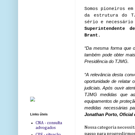
Somos pioneiros em
da estrutura do T
sério e necessário
Superintendente d
Brant.
“Da mesma forma que o ci
também pode obter mais
Presidência do TJMG.
“A relevância desta con
oportunidade de relatar
judiciais. Após ouvir ate
TJMG medidas que ado
equipamentos de proteção 
medidas necessárias par
Jonathan Porto, Oficial 
Links úteis
CNA - consulta
Nossa categoria necessi
advogados
passo para progredirmos 
CPF - situação