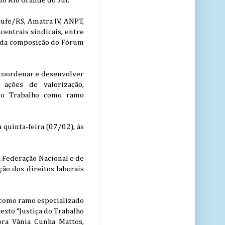
do Rio Grande do Sul.
jufe/RS, Amatra IV, ANPT,
entrais sindicais, entre
 da composição do Fórum
 coordenar e desenvolver
 ações de valorização,
 do Trabalho como ramo
 quinta-feira (07/02), às
a Federação Nacional e de
ção dos direitos laborais
, como ramo especializado
exto “Justiça do Trabalho
ora Vânia Cunha Mattos,