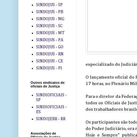
SINDOJUS - SP
SINDOJUS - PB
SINDOJUS - MG
SINDOJUS - SC
SINDOJUS - MT
SINDOJUS - PA
SINDOJUS - GO
SINDOJUS - RN
SINDOJUS - CE
especializado do Judiciár
SINDOJUS - PI
O lançamento oficial do 
Outros sindicatos de
17 horas, no Plenário Mi
oficiais de Justiça
SINDIOFICIAIS -
Para o diretor da Federa
SP
todos os Oficiais de Jus
SINDIOFICIAIS -
dos trabalhadores brasil
ES
SINDOJERR - RR
Os participantes são tod
do Poder Judiciário, ora
Associações de
Hoje e Sempre” publica