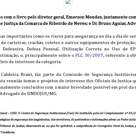
o com o livro pelo diretor geral, Emerson Mendes, juntamente com
 de Justiça da Comarca de Ribeirão de Neves; e Dr. Bruno Aguiar, 
as importantes como os riscos para asegurança no dia a dia do se
 de carteiras, crachás, coletes e outros equipamentos de proteçã
 Defensiva, Defesa Pessoal, Utilização Correta no Uso de EP
ntimação; e, principalmente sobre o
PLC 30/2007
, referente à o
leis de interesse da categoria.
Caldeira Brant, faz parte da Comissão de Segurança Institucio
sta reunião temas e projetos de interesse dos Oficiais de Justiça 
finalmente concluídos com a maior brevidade possível em prol da 
r, Advogado do SINDOJUS/MG.
ional – CESI: O Centro de Segurança Institucional (Cesi) foi instituído pela Lei Complementar nº 85/2
tégicas de segurança dos magistrados, dos servidores, do patrimônio e informações afetas ao Poder Judic
Tribunal de Justiça, observando-se, no que for aplicável, a competência do Corregedor Geral de Justiça
ª instância.