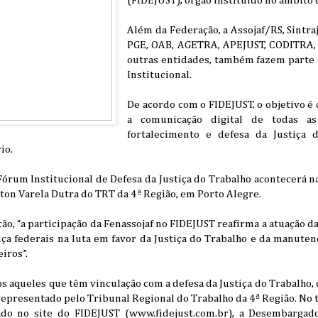
(FIDEJUST), órgão instituído no âmbito 
Além da Federação, a Assojaf/RS, Sintra
PGE, OAB, AGETRA, APEJUST, CODITRA, c
outras entidades, também fazem parte
Institucional.
De acordo com o FIDEJUST, o objetivo é
a comunicação digital de todas as
fortalecimento e defesa da Justiça
io.
Fórum Institucional de Defesa da Justiça do Trabalho acontecerá na
lton Varela Dutra do TRT da 4ª Região, em Porto Alegre.
ção, “a participação da Fenassojaf no FIDEJUST reafirma a atuação d
tiça federais na luta em favor da Justiça do Trabalho e da manuten
eiros”.
os aqueles que têm vinculação com a defesa da Justiça do Trabalho
 representado pelo Tribunal Regional do Trabalho da 4ª Região. No t
do no site do FIDEJUST (www.fidejust.com.br), a Desembargad