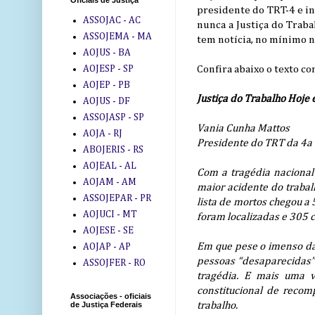
Oficiais de Justiça
presidente do TRT-4 e in
ASSOJAC - AC
nunca a Justiça do Traba
ASSOJEMA - MA
tem notícia, no mínimo n
AOJUS - BA
Confira abaixo o texto c
AOJESP - SP
AOJEP - PB
Justiça do Trabalho Hoje
AOJUS - DF
ASSOJASP - SP
Vania Cunha Mattos
AOJA - RJ
Presidente do TRT da 4a
ABOJERIS - RS
AOJEAL - AL
Com a tragédia nacional
AOJAM - AM
maior acidente do trabal
ASSOJEPAR - PR
lista de mortos chegou a
AOJUCI - MT
foram localizadas e 305 
AOJESE - SE
Em que pese o imenso da
AOJAP - AP
pessoas “desaparecidas” 
ASSOJFER - RO
tragédia. E mais uma v
constitucional de recom
Associações - oficiais
trabalho.
de Justiça Federais