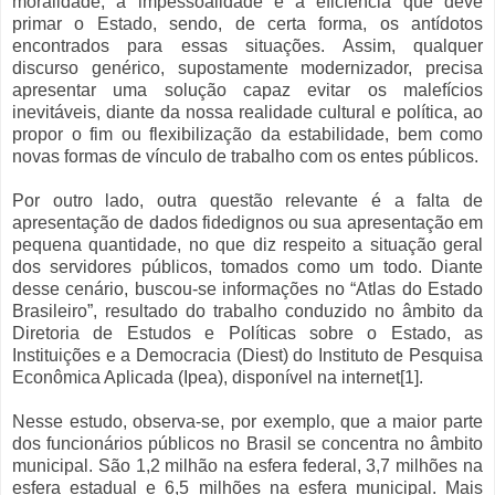
moralidade, a impessoalidade e a eficiência que deve
primar o Estado, sendo, de certa forma, os antídotos
encontrados para essas situações. Assim, qualquer
discurso genérico, supostamente modernizador, precisa
apresentar uma solução capaz evitar os malefícios
inevitáveis, diante da nossa realidade cultural e política, ao
propor o fim ou flexibilização da estabilidade, bem como
novas formas de vínculo de trabalho com os entes públicos.
Por outro lado, outra questão relevante é a falta de
apresentação de dados fidedignos ou sua apresentação em
pequena quantidade, no que diz respeito a situação geral
dos servidores públicos, tomados como um todo. Diante
desse cenário, buscou-se informações no “Atlas do Estado
Brasileiro”, resultado do trabalho conduzido no âmbito da
Diretoria de Estudos e Políticas sobre o Estado, as
Instituições e a Democracia (Diest) do Instituto de Pesquisa
Econômica Aplicada (Ipea), disponível na internet[1].
Nesse estudo, observa-se, por exemplo, que a maior parte
dos funcionários públicos no Brasil se concentra no âmbito
municipal. São 1,2 milhão na esfera federal, 3,7 milhões na
esfera estadual e 6,5 milhões na esfera municipal. Mais