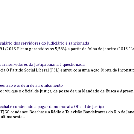
alário dos servidores do Judiciário é sancionada
91/2013 Ficam garantidos os 5,58% a partir da folha de janeiro/2013 “Lei
l para servidores da Justiça baiana é questionada
 O Partido Social Liberal (PSL) entrou com uma Ação Direta de Inconstit
reensão e ordem de arrombamento
ior viu que o oficial de Justiça, de posse de um Mandado de Busca e Apree
echat é condenado a pagar dano moral a Oficial de Justiça
 TJGO condenou Boechat e a Rádio e Televisão Bandeirantes do Rio de Jan
última sexta...