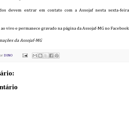
dos devem entrar em contato com a Assojaf nesta sexta-feira
o ao vivo e permanece gravado na página da Assojaf-MG no Facebook
mações da Assojaf-MG
por
DINO
ário:
ntário