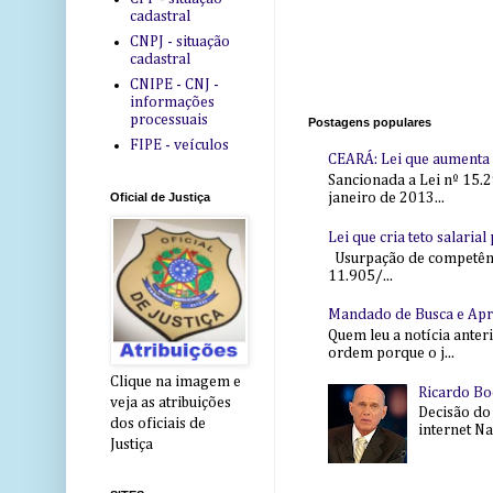
cadastral
CNPJ - situação
cadastral
CNIPE - CNJ -
informações
processuais
Postagens populares
FIPE - veículos
CEARÁ: Lei que aumenta s
Sancionada a Lei nº 15.2
janeiro de 2013...
Oficial de Justiça
Lei que cria teto salaria
Usurpação de competência
11.905/...
Mandado de Busca e Ap
Quem leu a notícia anter
ordem porque o j...
Clique na imagem e
Ricardo Bo
veja as atribuições
Decisão do
dos oficiais de
internet Na 
Justiça