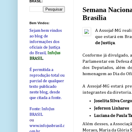
BRASIL:
Semana Nacional
Brasília
Bem Vindos:
A Assojaf-MG reali
Sejam bem vindos
ao blog de
que estará em Bra
informações dos
de Justiça
.
oficiais de Justiça
do Brasil,
InfoJus
Conforme já divulgado, 
BRASIL
.
Parlamentar em Defesa do
dos Deputados, além d
É permitida a
homenagem ao Dia do Ofic
reprodução total ou
parcial de qualquer
A Assojaf-MG estará pre
texto publicado
integrantes da diretoria
neste blog, desde
que citada a fonte.
Joselita Silva Corg
Jeferson Linhares
Fonte: InfoJus
BRASIL
Luciana de Paula T
ou
Além desses, a Associaç
www.infojusbrasil.c
Moraes, Maria da Glória 
om
.br