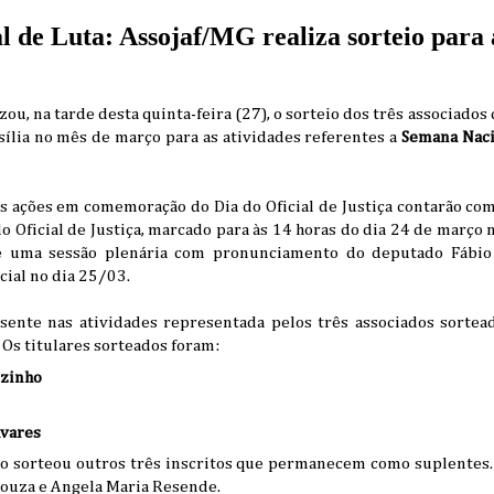
 de Luta: Assojaf/MG realiza sorteio para 
zou, na tarde desta quinta-feira (27), o sorteio dos três associados
sília no mês de março para as atividades referentes a
Semana Nacio
as ações em comemoração do Dia do Oficial de Justiça contarão co
 Oficial de Justiça, marcado para às 14 horas do dia 24 de março
e uma sessão plenária com pronunciamento do deputado Fábi
ial no dia 25/03.
sente nas atividades representada pelos três associados sortea
. Os titulares sorteados foram:
ozinho
avares
ão sorteou outros três inscritos que permanecem como suplentes. 
Souza e Angela Maria Resende.