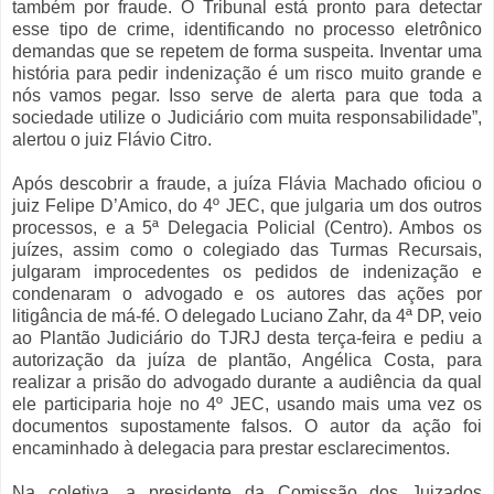
também por fraude. O Tribunal está pronto para detectar
esse tipo de crime, identificando no processo eletrônico
demandas que se repetem de forma suspeita. Inventar uma
história para pedir indenização é um risco muito grande e
nós vamos pegar. Isso serve de alerta para que toda a
sociedade utilize o Judiciário com muita responsabilidade”,
alertou o juiz Flávio Citro.
Após descobrir a fraude, a juíza Flávia Machado oficiou o
juiz Felipe D’Amico, do 4º JEC, que julgaria um dos outros
processos, e a 5ª Delegacia Policial (Centro). Ambos os
juízes, assim como o colegiado das Turmas Recursais,
julgaram improcedentes os pedidos de indenização e
condenaram o advogado e os autores das ações por
litigância de má-fé. O delegado Luciano Zahr, da 4ª DP, veio
ao Plantão Judiciário do TJRJ desta terça-feira e pediu a
autorização da juíza de plantão, Angélica Costa, para
realizar a prisão do advogado durante a audiência da qual
ele participaria hoje no 4º JEC, usando mais uma vez os
documentos supostamente falsos. O autor da ação foi
encaminhado à delegacia para prestar esclarecimentos.
Na coletiva, a presidente da Comissão dos Juizados