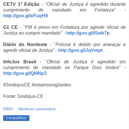
CETV 1ª Edição
- "
Oficial de Justiça é agredido durante
cumprimento de mandado em Fortaleza
" -
http://goo.gl/xFuqH9
G1 CE
- "
PM é preso em Fortaleza por agredir oficial de
Justiça ao cumprir mandado
" -
http://goo.gl/iSwb7p
Diário do Nordeste
- "
Policial é detido por ameaçar e
agredir oficial de Justiça
" -
http://goo.gl/JqVmpt
InfoJus Brasil
- "
Oficial de Justiça é agredido em
cumprimento de mandado no Parque Dois Irmãos
" -
http://goo.gl/QI4Np3
#‎SindojusCE #‎estamosvigilantes
Fonte: Sindojus-CE
DINO
Nenhum comentário:
Compartilhar