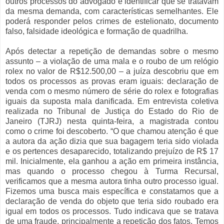
outros processos do advogado e identificar que se tratavam
da mesma demanda, com características semelhantes. Ele
poderá responder pelos crimes de estelionato, documento
falso, falsidade ideológica e formação de quadrilha.
Após detectar a repetição de demandas sobre o mesmo
assunto – a violação de uma mala e o roubo de um relógio
rolex no valor de R$12.500,00 – a juíza descobriu que em
todos os processos as provas eram iguais: declaração de
venda com o mesmo número de série do rolex e fotografias
iguais da suposta mala danificada. Em entrevista coletiva
realizada no Tribunal de Justiça do Estado do Rio de
Janeiro (TJRJ) nesta quinta-feira, a magistrada contou
como o crime foi descoberto. “O que chamou atenção é que
a autora da ação dizia que sua bagagem teria sido violada
e os pertences desaparecido, totalizando prejuízo de R$ 17
mil. Inicialmente, ela ganhou a ação em primeira instância,
mas quando o processo chegou à Turma Recursal,
verificamos que a mesma autora tinha outro processo igual.
Fizemos uma busca mais específica e constatamos que a
declaração de venda do objeto que teria sido roubado era
igual em todos os processos. Tudo indicava que se tratava
de uma fraude, principalmente a repetição dos fatos. Temos