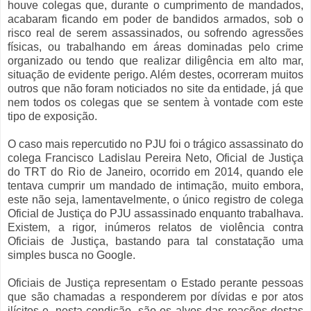
houve colegas que, durante o cumprimento de mandados,
acabaram ficando em poder de bandidos armados, sob o
risco real de serem assassinados, ou sofrendo agressões
físicas, ou trabalhando em áreas dominadas pelo crime
organizado ou tendo que realizar diligência em alto mar,
situação de evidente perigo. Além destes, ocorreram muitos
outros que não foram noticiados no site da entidade, já que
nem todos os colegas que se sentem à vontade com este
tipo de exposição.
O caso mais repercutido no PJU foi o trágico assassinato do
colega Francisco Ladislau Pereira Neto, Oficial de Justiça
do TRT do Rio de Janeiro, ocorrido em 2014, quando ele
tentava cumprir um mandado de intimação, muito embora,
este não seja, lamentavelmente, o único registro de colega
Oficial de Justiça do PJU assassinado enquanto trabalhava.
Existem, a rigor, inúmeros relatos de violência contra
Oficiais de Justiça, bastando para tal constatação uma
simples busca no Google.
Oficiais de Justiça representam o Estado perante pessoas
que são chamadas a responderem por dívidas e por atos
ilícitos e, nesta condição, são os alvos das reações destas