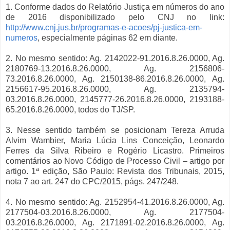
1. Conforme dados do Relatório Justiça em números do ano
de 2016 disponibilizado pelo CNJ no link:
http://www.cnj.jus.br/programas-e-acoes/pj-justica-em-
numeros
, especialmente páginas 62 em diante.
2. No mesmo sentido: Ag. 2142022-91.2016.8.26.0000, Ag.
2180769-13.2016.8.26.0000, Ag. 2156806-
73.2016.8.26.0000, Ag. 2150138-86.2016.8.26.0000, Ag.
2156617-95.2016.8.26.0000, Ag. 2135794-
03.2016.8.26.0000, 2145777-26.2016.8.26.0000, 2193188-
65.2016.8.26.0000, todos do TJ/SP.
3. Nesse sentido também se posicionam Tereza Arruda
Alvim Wambier, Maria Lúcia Lins Conceição, Leonardo
Ferres da Silva Ribeiro e Rogério Licastro. Primeiros
comentários ao Novo Código de Processo Civil – artigo por
artigo. 1ª edição, São Paulo: Revista dos Tribunais, 2015,
nota 7 ao art. 247 do CPC/2015, págs. 247/248.
4. No mesmo sentido: Ag. 2152954-41.2016.8.26.0000, Ag.
2177504-03.2016.8.26.0000, Ag. 2177504-
03.2016.8.26.0000, Ag. 2171891-02.2016.8.26.0000, Ag.