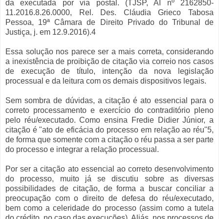
da executada por via postal. (TJSP, AI nº 2162850-
11.2016.8.26.0000, Rel. Des. Cláudia Grieco Tabosa
Pessoa, 19ª Câmara de Direito Privado do Tribunal de
Justiça, j. em 12.9.2016).4
Essa solução nos parece ser a mais correta, considerando
a inexistência de proibição de citação via correio nos casos
de execução de título, intenção da nova legislação
processual e da leitura com os demais dispositivos legais.
Sem sombra de dúvidas, a citação é ato essencial para o
correto processamento e exercício do contraditório pleno
pelo réu/executado. Como ensina Fredie Didier Júnior, a
citação é "ato de eficácia do processo em relação ao réu"5,
de forma que somente com a citação o réu passa a ser parte
do processo e integrar a relação processual.
Por ser a citação ato essencial ao correto desenvolvimento
do processo, muito já se discutiu sobre as diversas
possibilidades de citação, de forma a buscar conciliar a
preocupação com o direito de defesa do réu/executado,
bem como a celeridade do processo (assim como a tutela
do crédito, no caso das execuções). Aliás, nos processos de