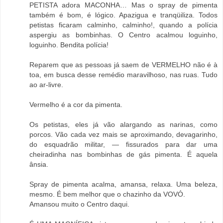
PETISTA adora MACONHA… Mas o spray de pimenta
também é bom, é lógico. Apazigua e tranqüiliza. Todos
petistas ficaram calminho, calminho!, quando a polícia
aspergiu as bombinhas. O Centro acalmou loguinho,
loguinho. Bendita polícia!
Reparem que as pessoas já saem de VERMELHO não é à
toa, em busca desse remédio maravilhoso, nas ruas. Tudo
ao ar-livre.
Vermelho é a cor da pimenta.
Os petistas, eles já vão alargando as narinas, como
porcos. Vão cada vez mais se aproximando, devagarinho,
do esquadrão militar, — fissurados para dar uma
cheiradinha nas bombinhas de gás pimenta. É aquela
ânsia.
Spray de pimenta acalma, amansa, relaxa. Uma beleza,
mesmo. É bem melhor que o chazinho da VOVÓ.
Amansou muito o Centro daqui.