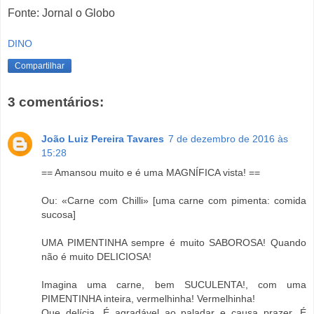
Fonte: Jornal o Globo
DINO
Compartilhar
3 comentários:
João Luiz Pereira Tavares
7 de dezembro de 2016 às
15:28
== Amansou muito e é uma MAGNÍFICA vista! ==
Ou: «Carne com Chilli» [uma carne com pimenta: comida
sucosa]
UMA PIMENTINHA sempre é muito SABOROSA! Quando
não é muito DELICIOSA!
Imagina uma carne, bem SUCULENTA!, com uma
PIMENTINHA inteira, vermelhinha! Vermelhinha!
Que delícia. É agradável ao paladar e causa prazer. É