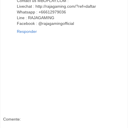
Contact us MBOPLAY.COM :
Livechat : http://rajagaming.com/?ref=daftar
Whatsapp : +66612979036
Line : RAJAGAMING
Facebook : @rajagamingofficial
Responder
Comente: