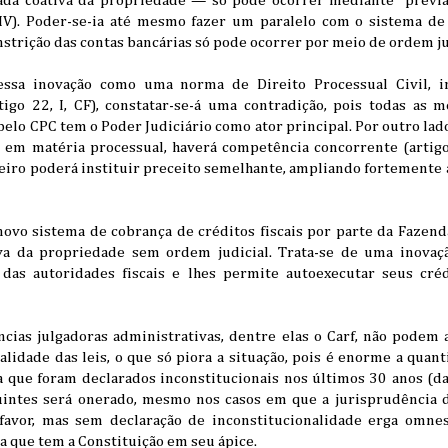
ada coativa da propriedade — só pode ocorrer mediante “prévia
XIV). Poder-se-ia até mesmo fazer um paralelo com o sistema d
onstrição das contas bancárias só pode ocorrer por meio de ordem ju
essa inovação como uma norma de Direito Processual Civil, i
igo 22, I, CF), constatar-se-á uma contradição, pois todas as 
elo CPC tem o Poder Judiciário como ator principal. Por outro lad
m matéria processual, haverá competência concorrente (artigo 
iro poderá instituir preceito semelhante, ampliando fortemente a
ovo sistema de cobrança de créditos fiscais por parte da Fazend
iva da propriedade sem ordem judicial. Trata-se de uma inovaçã
das autoridades fiscais e lhes permite autoexecutar seus cré
ncias julgadoras administrativas, dentre elas o Carf, não podem
lidade das leis, o que só piora a situação, pois é enorme a quant
a que foram declarados inconstitucionais nos últimos 30 anos (da
uintes será onerado, mesmo nos casos em que a jurisprudência d
 favor, mas sem declaração de inconstitucionalidade erga omne
a que tem a Constituição em seu ápice.