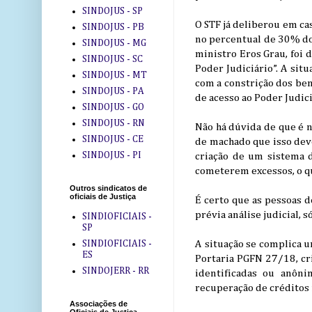
SINDOJUS - SP
O STF já deliberou em ca
SINDOJUS - PB
no percentual de 30% do 
SINDOJUS - MG
ministro Eros Grau, foi 
SINDOJUS - SC
Poder Judiciário”. A sit
SINDOJUS - MT
com a constrição dos bens
SINDOJUS - PA
de acesso ao Poder Judiciá
SINDOJUS - GO
SINDOJUS - RN
Não há dúvida de que é n
SINDOJUS - CE
de machado que isso dev
SINDOJUS - PI
criação de um sistema de
cometerem excessos, o q
Outros sindicatos de
oficiais de Justiça
É certo que as pessoas 
prévia análise judicial, 
SINDIOFICIAIS -
SP
SINDIOFICIAIS -
A situação se complica u
ES
Portaria PGFN 27/18, cr
SINDOJERR - RR
identificadas ou anôni
recuperação de créditos 
Associações de