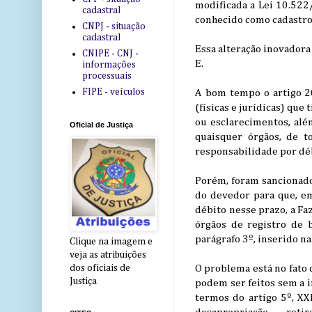
modificada a Lei 10.522/
cadastral
conhecido como cadastro
CNPJ - situação
cadastral
Essa alteração inovadora 
CNIPE - CNJ -
E.
informações
processuais
FIPE - veículos
A bom tempo o artigo 20
(físicas e jurídicas) qu
ou esclarecimentos, alé
Oficial de Justiça
quaisquer órgãos, de t
responsabilidade por déb
Porém, foram sancionados
do devedor para que, em 
débito nesse prazo, a Fa
órgãos de registro de b
parágrafo 3º, inserido n
Clique na imagem e
veja as atribuições
dos oficiais de
O problema está no fato
Justiça
podem ser feitos sem a i
termos do artigo 5º, XX