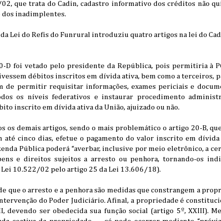
02, que trata do Cadin, cadastro informativo dos créditos não qu
 dos inadimplentes.
da Lei do Refis do Funrural introduziu quatro artigos na lei do Cad
-D foi vetado pelo presidente da República, pois permitiria à P
e tivessem débitos inscritos em dívida ativa, bem como a terceiros,
m de permitir requisitar informações, exames periciais e docu
odos os níveis federativos e instaurar procedimento administ
ito inscrito em dívida ativa da União, ajuizado ou não.
 os demais artigos, sendo o mais problemático o artigo 20-B, que
até cinco dias, efetue o pagamento do valor inscrito em dívida a
zenda Pública poderá “averbar, inclusive por meio eletrônico, a cer
ens e direitos sujeitos a arresto ou penhora, tornando-os indi
a Lei 10.522/02 pelo artigo 25 da Lei 13.606/18).
 de que o arresto e a penhora são medidas que constrangem a prop
ntervenção do Poder Judiciário. Afinal, a propriedade é constitu
II, devendo ser obedecida sua função social (artigo 5º, XXIII).