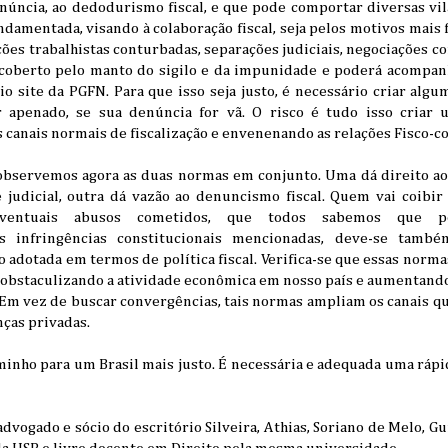
enúncia, ao dedodurismo fiscal, e que pode comportar diversas vi
ndamentada, visando à colaboração fiscal, seja pelos motivos mais
ões trabalhistas conturbadas, separações judiciais, negociações com
coberto pelo manto do sigilo e da impunidade e poderá acompa
o site da PGFN. Para que isso seja justo, é necessário criar alg
 apenado, se sua denúncia for vã. O risco é tudo isso criar
 canais normais de fiscalização e envenenando as relações Fisco-c
bservemos agora as duas normas em conjunto. Uma dá direito ao
 judicial, outra dá vazão ao denuncismo fiscal. Quem vai coibir
eventuais abusos cometidos, que todos sabemos que p
 infringências constitucionais mencionadas, deve-se tamb
 adotada em termos de política fiscal. Verifica-se que essas nor
, obstaculizando a atividade econômica em nosso país e aumentand
 Em vez de buscar convergências, tais normas ampliam os canais q
nças privadas.
minho para um Brasil mais justo. É necessária e adequada uma rápi
advogado e sócio do escritório Silveira, Athias, Soriano de Melo, G