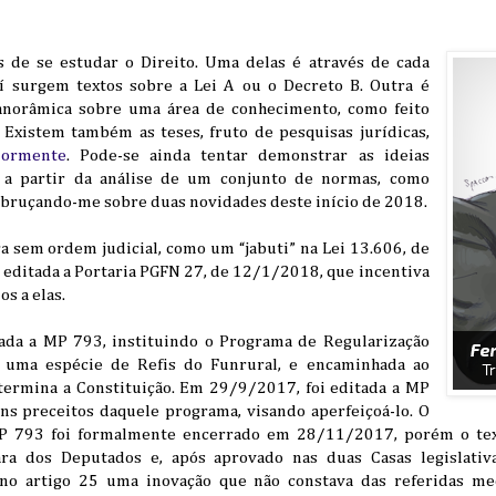
s de se estudar o Direito. Uma delas é através de cada
í surgem textos sobre a Lei A ou o Decreto B. Outra é
anorâmica sobre uma área de conhecimento, como feito
 Existem também as teses, fruto de pesquisas jurídicas,
iormente
. Pode-se ainda tentar demonstrar as ideias
 a partir da análise de um conjunto de normas, como
debruçando-me sobre duas novidades deste início de 2018.
a sem ordem judicial, como um “jabuti” na Lei 13.606, de
é editada a Portaria PGFN 27, de 12/1/2018, que incentiva
s a elas.
ada a MP 793, instituindo o Programa de Regularização
, uma espécie de Refis do Funrural, e encaminhada ao
termina a Constituição. Em 29/9/2017, foi editada a MP
ns preceitos daquele programa, visando aperfeiçoá-lo. O
MP 793 foi formalmente encerrado em 28/11/2017, porém o tex
ra dos Deputados e, após aprovado nas duas Casas legislativ
no artigo 25 uma inovação que não constava das referidas me