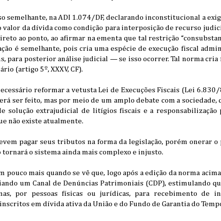
so semelhante, na ADI 1.074/DF, declarando inconstitucional a exi
valor da dívida como condição para interposição de recurso judicia
direto ao ponto, ao afirmar na ementa que tal restrição “consubstan
uação é semelhante, pois cria uma espécie de execução fiscal admini
, para posterior análise judicial — se isso ocorrer. Tal norma cria 
rio (artigo 5º, XXXV, CF).
ecessário reformar a vetusta Lei de Execuções Fiscais (Lei 6.830/
erá ser feito, mas por meio de um amplo debate com a sociedade
 solução extrajudicial de litígios fiscais e a responsabilização
ue não existe atualmente.
devem pagar seus tributos na forma da legislação, porém onerar o
só tornará o sistema ainda mais complexo e injusto.
m pouco mais quando se vê que, logo após a edição da norma acima
iando um Canal de Denúncias Patrimoniais (CDP), estimulando qu
mas, por pessoas físicas ou jurídicas, para recebimento de i
inscritos em dívida ativa da União e do Fundo de Garantia do Tempo