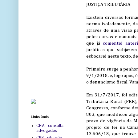
JUSTIÇA TRIBUTÁRIA
Existem diversas forma
norma isoladamente, da
através de uma visão p
pelos cursos e manuais.
que já
comentei anter
jurídicas que subjazem
esboçarei neste texto, 
Primeiro surge a penhor
9/1/2018, e, logo após, 
o denuncismo fiscal. Vamo
Em 31/7/2017, foi edit
Tributária Rural (PRR)
Congresso, conforme de
803, que modificou algu
Links úteis
prazo de vigência da 
CNA - consulta
projeto de lei na Câma
advogados
13.606/18, que trouxe 
CPF - situação