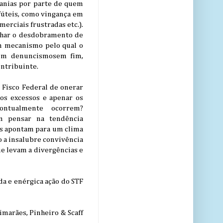
lanias por parte de quem
 fúteis, como vingança em
erciais frustradas etc.).
nhar o desdobramento de
um mecanismo pelo qual o
 um denuncismosem fim,
ontribuinte.
 Fisco Federal de onerar
 os excessos e apenar os
ontualmente ocorrem?
ém pensar na tendência
mas apontam para um clima
o a insalubre convivência
ue levam a divergências e
da e enérgica ação do STF
uimarães, Pinheiro & Scaff