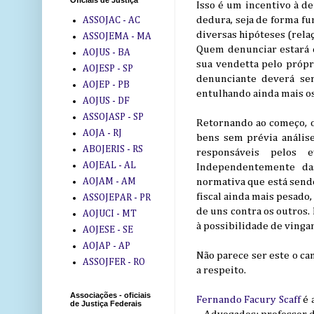
Oficiais de Justiça
Isso é um incentivo à d
dedura, seja de forma fu
ASSOJAC - AC
diversas hipóteses (relaç
ASSOJEMA - MA
Quem denunciar estará 
AOJUS - BA
sua vendetta pelo própri
AOJESP - SP
denunciante deverá ser
AOJEP - PB
entulhando ainda mais os
AOJUS - DF
ASSOJASP - SP
Retornando ao começo, o
AOJA - RJ
bens sem prévia análise
ABOJERIS - RS
responsáveis pelos 
AOJEAL - AL
Independentemente das
AOJAM - AM
normativa que está sendo
fiscal ainda mais pesado
ASSOJEPAR - PR
de uns contra os outros.
AOJUCI - MT
à possibilidade de vinga
AOJESE - SE
AOJAP - AP
Não parece ser este o ca
ASSOJFER - RO
a respeito.
Associações - oficiais
Fernando Facury Scaff
é 
de Justiça Federais