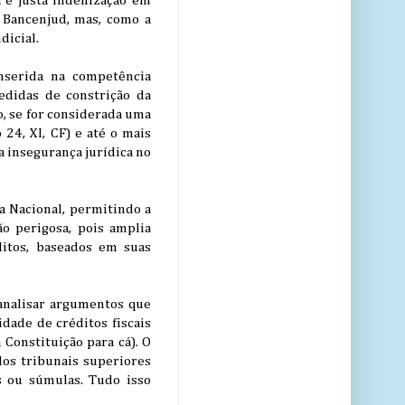
 e justa indenização em
e Bancenjud, mas, como a
dicial.
nserida na competência
medidas de constrição da
o, se for considerada uma
24, XI, CF) e até o mais
 insegurança jurídica no
a Nacional, permitindo a
o perigosa, pois amplia
ditos, baseados em suas
 analisar argumentos que
idade de créditos fiscais
 Constituição para cá). O
os tribunais superiores
s ou súmulas. Tudo isso