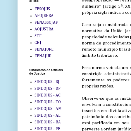
desapropriação — retir
SITES:
dinheiro” (artigo 5º, X
FESOJUS
própria sigla indica, a c
AFOJEBRA
FENASSOJAF
Caso seja considerada 
AOJUSTRA
normativa da União (art
STF
propriedade veiculadas p
CNJ
norma de procedimento e
remoto município brasile
FENAJUFE
âmbito tributário.
FENAJUD
Essa norma veicula um n
Sindicatos de Oficiais
de Justiça
constrição administrat
fortemente os poderes 
SINDOJUS - RJ
próprias razões.
SINDOJUS - DF
SINDOJUS - AC
Observe-se que as instâ
SINDOJUS - TO
envolvam a constituciona
SINDOJUS - AM
inscritos em dívida ativ
SINDOJUS - AL
patrimônio dos contrib
SINDOJUS - BA
está pacificada em seu
SINDOJUS - PE
perverte a ordem jurídic