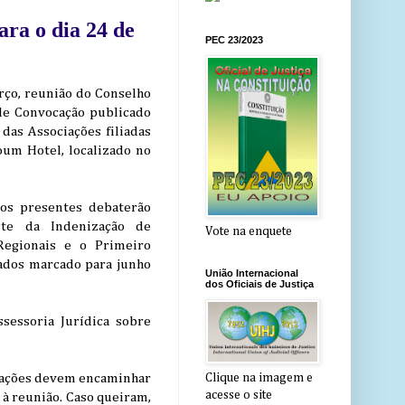
ara o dia 24 de
PEC 23/2023
arço, reunião do Conselho
de Convocação publicado
 das Associações filiadas
oum Hotel, localizado no
os presentes debaterão
ste da Indenização de
Vote na enquete
Regionais e o Primeiro
tados marcado para junho
União Internacional
dos Oficiais de Justiça
sessoria Jurídica sobre
ciações devem encaminhar
Clique na imagem e
acesse o site
 à reunião. Caso queiram,