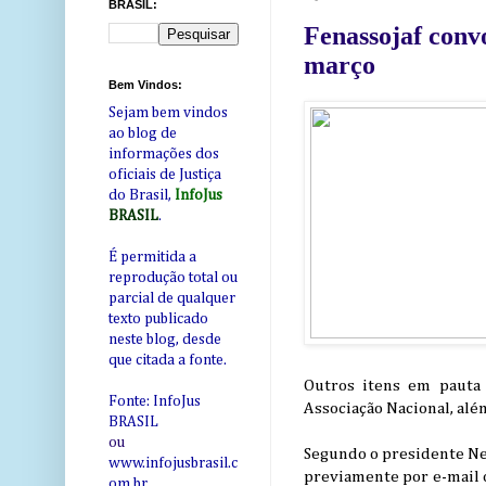
BRASIL:
Fenassojaf convo
março
Bem Vindos:
Sejam bem vindos
ao blog de
informações dos
oficiais de Justiça
do Brasil,
InfoJus
BRASIL
.
É permitida a
reprodução total ou
parcial de qualquer
texto publicado
neste blog, desde
que citada a fonte.
Outros itens em pauta 
Fonte: InfoJus
Associação Nacional, alé
BRASIL
ou
Segundo o presidente Ne
www.infojusbrasil.c
previamente por e-mail o
om
.br