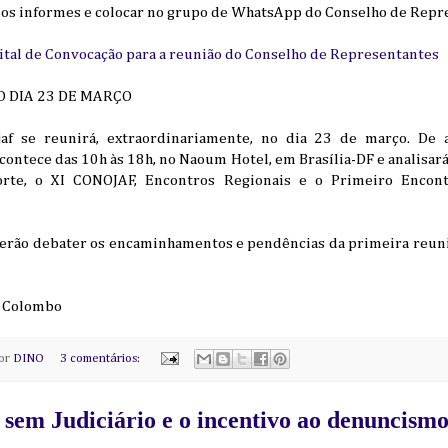
os informes e colocar no grupo de WhatsApp do Conselho de Repres
dital de Convocação para a reunião do Conselho de Representantes
O DIA 23 DE MARÇO
jaf se reunirá, extraordinariamente, no dia 23 de março. D
acontece das 10h às 18h, no Naoum Hotel, em Brasília-DF e analisará
rte, o XI CONOJAF, Encontros Regionais e o Primeiro Encontr
rão debater os encaminhamentos e pendências da primeira reuniã
P. Colombo
por
DINO
3 comentários:
 sem Judiciário e o incentivo ao denuncism