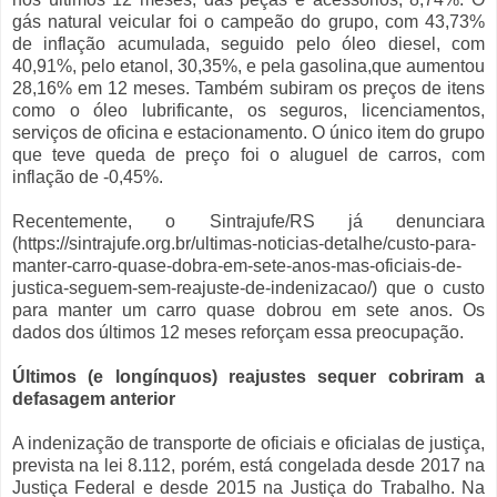
gás natural veicular foi o campeão do grupo, com 43,73%
de inflação acumulada, seguido pelo óleo diesel, com
40,91%, pelo etanol, 30,35%, e pela gasolina,que aumentou
28,16% em 12 meses. Também subiram os preços de itens
como o óleo lubrificante, os seguros, licenciamentos,
serviços de oficina e estacionamento. O único item do grupo
que teve queda de preço foi o aluguel de carros, com
inflação de -0,45%.
Recentemente, o Sintrajufe/RS já denunciara
(https://sintrajufe.org.br/ultimas-noticias-detalhe/custo-para-
manter-carro-quase-dobra-em-sete-anos-mas-oficiais-de-
justica-seguem-sem-reajuste-de-indenizacao/) que o custo
para manter um carro quase dobrou em sete anos. Os
dados dos últimos 12 meses reforçam essa preocupação.
Últimos (e longínquos) reajustes sequer cobriram a
defasagem anterior
A indenização de transporte de oficiais e oficialas de justiça,
prevista na lei 8.112, porém, está congelada desde 2017 na
Justiça Federal e desde 2015 na Justiça do Trabalho. Na