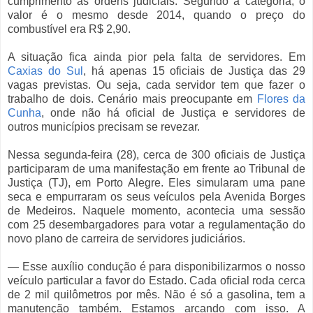
cumprimento às ordens judiciais. Segundo a categoria, o
valor é o mesmo desde 2014, quando o preço do
combustível era R$ 2,90.
A situação fica ainda pior pela falta de servidores. Em
Caxias do Sul
, há apenas 15 oficiais de Justiça das 29
vagas previstas. Ou seja, cada servidor tem que fazer o
trabalho de dois. Cenário mais preocupante em
Flores da
Cunha
, onde não há oficial de Justiça e servidores de
outros municípios precisam se revezar.
Nessa segunda-feira (28), cerca de 300 oficiais de Justiça
participaram de uma manifestação em frente ao Tribunal de
Justiça (TJ), em Porto Alegre. Eles simularam uma pane
seca e empurraram os seus veículos pela Avenida Borges
de Medeiros. Naquele momento, acontecia uma sessão
com 25 desembargadores para votar a regulamentação do
novo plano de carreira de servidores judiciários.
— Esse auxílio condução é para disponibilizarmos o nosso
veículo particular a favor do Estado. Cada oficial roda cerca
de 2 mil quilômetros por mês. Não é só a gasolina, tem a
manutenção também. Estamos arcando com isso. A