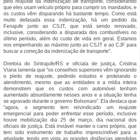
pelo reajuste da indenização de transporte, considerando
que eles usam veículo próprio para cumprir os mandados, e
os custos vêm disparando há bastante tempo. Como está
muito defasada essa indenização, há um pedido da
Fenajufe junto ao CSJT, que está sendo renovado,
inclusive, considerando a disparada dos combustíveis no
último período, além do custo de vida em geral. Estamos
nos empenhando ao máximo junto ao CSJT e ao CJF para
buscar a correção da indenização de transporte”.
Diretora do Sintrajufe/RS e oficiala de justiça, Cristina
Viana lamenta que “os conselhos superiores vêm ignorando
o pleito de reajuste, pedindo estudos e protelando o
atendimento, mesmo que as entidades e a mídia inteira
demonstrem que os custos com automóvel tenham
aumentado absurdamente nesses anos e a situação tenha
se agravado durante o governo Bolsonaro”. Ela destaca que
“agora, o segmento tem reivindicado um reajuste
emergencial para poder enfrentar esse período, inclusive
houve mobilização dia 25 de março, dia nacional dos
oficiais de justiça. Está inviável manter o carro próprio, que
tem sido instrumento de trabalho imprescindível para a
atividade, tendo em vista as grandes distâncias atendidas