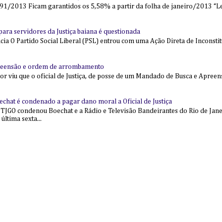
91/2013 Ficam garantidos os 5,58% a partir da folha de janeiro/2013 “Lei
l para servidores da Justiça baiana é questionada
 O Partido Social Liberal (PSL) entrou com uma Ação Direta de Inconstit
reensão e ordem de arrombamento
ior viu que o oficial de Justiça, de posse de um Mandado de Busca e Apree
echat é condenado a pagar dano moral a Oficial de Justiça
 TJGO condenou Boechat e a Rádio e Televisão Bandeirantes do Rio de Jan
última sexta...