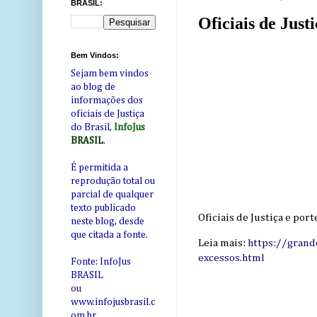
BRASIL:
Oficiais de Just
Bem Vindos:
Sejam bem vindos
ao blog de
informações dos
oficiais de Justiça
do Brasil,
InfoJus
BRASIL
.
É permitida a
reprodução total ou
parcial de qualquer
texto publicado
Oficiais de Justiça e por
neste blog, desde
que citada a fonte.
Leia mais:
https://grand
excessos.html
Fonte: InfoJus
BRASIL
ou
www.infojusbrasil.c
om
.br