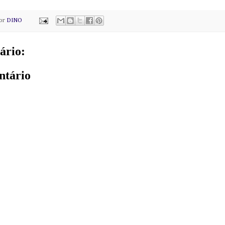
por
DINO
ário:
ntário