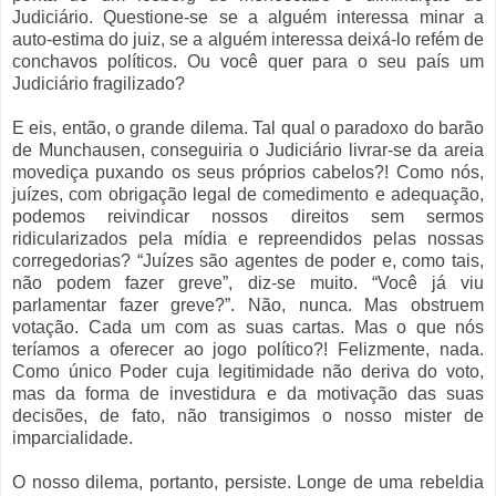
Judiciário. Questione-se se a alguém interessa minar a
auto-estima do juiz, se a alguém interessa deixá-lo refém de
conchavos políticos. Ou você quer para o seu país um
Judiciário fragilizado?
E eis, então, o grande dilema. Tal qual o paradoxo do barão
de Munchausen, conseguiria o Judiciário livrar-se da areia
movediça puxando os seus próprios cabelos?! Como nós,
juízes, com obrigação legal de comedimento e adequação,
podemos reivindicar nossos direitos sem sermos
ridicularizados pela mídia e repreendidos pelas nossas
corregedorias? “Juízes são agentes de poder e, como tais,
não podem fazer greve”, diz-se muito. “Você já viu
parlamentar fazer greve?”. Não, nunca. Mas obstruem
votação. Cada um com as suas cartas. Mas o que nós
teríamos a oferecer ao jogo político?! Felizmente, nada.
Como único Poder cuja legitimidade não deriva do voto,
mas da forma de investidura e da motivação das suas
decisões, de fato, não transigimos o nosso mister de
imparcialidade.
O nosso dilema, portanto, persiste. Longe de uma rebeldia