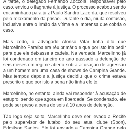
À tarde, o delegado Fernando Zóccola, responsável pelo
caso, enviou o flagrante à justiça. O processo acabou sendo
encaminhado para juiz Paulo Sandro Lacerda, que resolveu
pelo relaxamento da prisão. Durante o dia, muita confusão,
inclusive entre o irmão da vítima e a imprensa que cobria o
caso.
Mais cedo, o advogado Afonso Vilar tinha dito que
Marcelinho Paraíba era réu primário e que por isto iria pedir
para que ele deixasse a cadeia. Na verdade, Marcelinho já
foi condenado em janeiro do ano passado a detenção de
seis meses em regime aberto sob a acusação de agressão
a um homem em uma casa de shows de Campina Grande.
Mas tempos depois a justiça decidiu que o crime estava
prescrito e que por isto a pena não tinha efeito.
Marcelinho, no entanto, ainda vai responder à acusação de
estupro, sendo que agora em liberdade. Se condenado, ele
pode ser preso a pena de seis à 10 anos de detenção.
Tão logo seja solto, Marcelinho deve ser levado a Recife
pelo supervisor de futebol do seu atual clube (Sport),
Edmilson Santos. Ele foi enviado a Campina Grande pelo