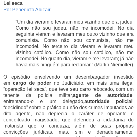
Lei seca
Por Benedicto Abicair
“Um dia vieram e levaram meu vizinho que era judeu.
Como não sou judeu, não me incomodei. No dia
seguinte vieram e levaram meu outro vizinho que era
comunista. Como não sou comunista, não me
incomodei. No terceiro dia vieram e levaram meu
vizinho católico. Como não sou católico, não me
incomodei. No quarto dia, vieram e me levaram; já não
havia mais ninguém para reclamar.” (Martin Niemöller)
O episódio envolvendo um desembargador investido
em
cargo de poder
no Judiciário, em mais uma ilegal
“operação lei seca”, que teve seu carro rebocado, com um
tenente da polícia militar,
agente de autoridade
,
enfrentando-o e um delegado,
autoridade policial
,
“decidindo” sobre a prática ou não dos crimes imputados ao
dito agente, não deprecia o caráter de operante e
conceituado magistrado, que defendeu a cidadania do
motorista que o conduzia, além de suas próprias
convicções jurídicas, mas, sim e derradeiramente,