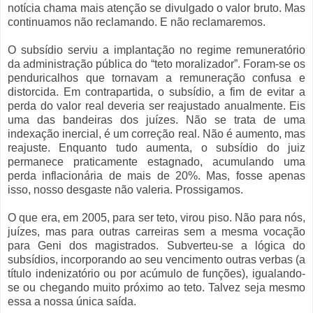
notícia chama mais atenção se divulgado o valor bruto. Mas
continuamos não reclamando. E não reclamaremos.
O subsídio serviu a implantação no regime remuneratório
da administração pública do “teto moralizador”. Foram-se os
penduricalhos que tornavam a remuneração confusa e
distorcida. Em contrapartida, o subsídio, a fim de evitar a
perda do valor real deveria ser reajustado anualmente. Eis
uma das bandeiras dos juízes. Não se trata de uma
indexação inercial, é um correção real. Não é aumento, mas
reajuste. Enquanto tudo aumenta, o subsídio do juiz
permanece praticamente estagnado, acumulando uma
perda inflacionária de mais de 20%. Mas, fosse apenas
isso, nosso desgaste não valeria. Prossigamos.
O que era, em 2005, para ser teto, virou piso. Não para nós,
juízes, mas para outras carreiras sem a mesma vocação
para Geni dos magistrados. Subverteu-se a lógica do
subsídios, incorporando ao seu vencimento outras verbas (a
título indenizatório ou por acúmulo de funções), igualando-
se ou chegando muito próximo ao teto. Talvez seja mesmo
essa a nossa única saída.