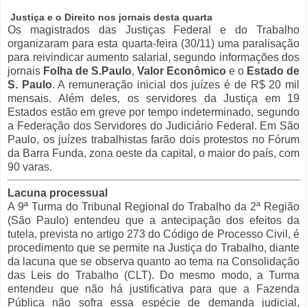
Justiça e o Direito nos jornais desta quarta
Os magistrados das Justiças Federal e do Trabalho
organizaram para esta quarta-feira (30/11) uma paralisação
para reivindicar aumento salarial, segundo informações dos
jornais
Folha de S.Paulo
,
Valor Econômico
e o
Estado de
S. Paulo
. A remuneração inicial dos juízes é de R$ 20 mil
mensais. Além deles, os servidores da Justiça em 19
Estados estão em greve por tempo indeterminado, segundo
a Federação dos Servidores do Judiciário Federal. Em São
Paulo, os juízes trabalhistas farão dois protestos no Fórum
da Barra Funda, zona oeste da capital, o maior do país, com
90 varas.
Lacuna processual
A 9ª Turma do Tribunal Regional do Trabalho da 2ª Região
(São Paulo) entendeu que a antecipação dos efeitos da
tutela, prevista no artigo 273 do Código de Processo Civil, é
procedimento que se permite na Justiça do Trabalho, diante
da lacuna que se observa quanto ao tema na Consolidação
das Leis do Trabalho (CLT). Do mesmo modo, a Turma
entendeu que não há justificativa para que a Fazenda
Pública não sofra essa espécie de demanda judicial,