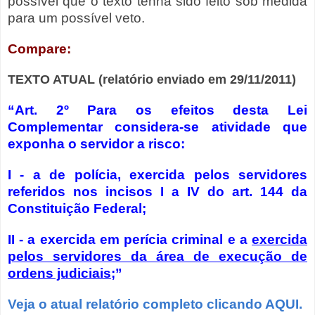
possível que o texto tenha sido feito sob medida
para um possível veto.
Compare:
TEXTO ATUAL (relatório enviado em 29/11/2011)
“Art. 2º Para os efeitos desta Lei
Complementar considera-se atividade que
exponha o servidor a risco:
I - a de polícia, exercida pelos servidores
referidos nos incisos I a IV do art. 144 da
Constituição Federal;
II - a exercida em perícia criminal e a
exercida
pelos servidores da área de execução de
ordens judiciais
;”
Veja o atual relatório completo clicando AQUI.