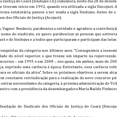
 de Justiça do Ceará (Sindojus-CE) comemora, neste dia 28 de dezem
e tiveram início em 1992, quando era utilizada a sigla Sincojust. A
forma estatutária, passou a ser usada a sigla Sindojus. Antes de o 
se dos Oficiais de Justiça (Acojust).
, Vagner Venâncio, parabeniza a entidade e agradece a contribuiçã
m nome do sindicato, eu quero parabenizar as pessoas que estivera
st e do Sindojus e a todos que participaram e participam das lutas 
onquistas da categoria nos últimos anos. “Conseguimos a isonomia
edade do nível superior, o que trouxe um impacto na repercussão 
ncursos – em 1995 e em 2008 -, nos quais, em ambos, mais de 20
iça, suprindo uma carência à época. Entretanto, essa carência volt
ara os oficiais da ativa”. Sobre os próximos objetivos a serem alca
em constante reivindicação para a realização de novo concurso pú
outras necessidades da categoria, à próxima administração do Trib
 janeiro com a presidência da desembargadora Maria Nailde Pinheiro
ndação do Sindicato dos Oficiais de Justiça do Ceará (Sincoju