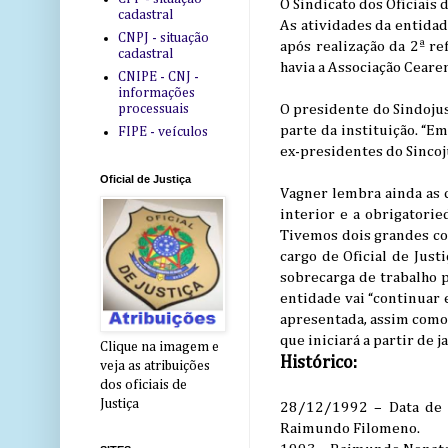
O Sindicato dos Oficiais
cadastral
As atividades da entidad
CNPJ - situação
após realização da 2ª re
cadastral
havia a Associação Cearen
CNIPE - CNJ -
informações
processuais
O presidente do Sindojus
parte da instituição. “E
FIPE - veículos
ex-presidentes do Sincoju
Oficial de Justiça
Vagner lembra ainda as c
interior e a obrigatori
Tivemos dois grandes co
cargo de Oficial de Just
sobrecarga de trabalho p
entidade vai “continuar 
apresentada, assim como 
que iniciará a partir de
Clique na imagem e
Histórico:
veja as atribuições
dos oficiais de
Justiça
28/12/1992 – Data de fu
Raimundo Filomeno.