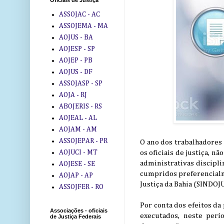
Oficiais de Justiça
ASSOJAC - AC
ASSOJEMA - MA
AOJUS - BA
AOJESP - SP
AOJEP - PB
AOJUS - DF
ASSOJASP - SP
AOJA - RJ
ABOJERIS - RS
AOJEAL - AL
AOJAM - AM
ASSOJEPAR - PR
O ano dos trabalhadores
os oficiais de justiça, n
AOJUCI - MT
administrativas discipli
AOJESE - SE
cumpridos preferencialme
AOJAP - AP
Justiça da Bahia (SINDOJ
ASSOJFER - RO
Por conta dos efeitos d
Associações - oficiais
executados, neste perío
de Justiça Federais