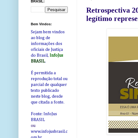
BRASIL:
Retrospectiva 2
legítimo represe
Bem Vindos:
Sejam bem vindos
ao blog de
informações dos
oficiais de Justiça
do Brasil,
InfoJus
BRASIL
.
É permitida a
reprodução total ou
parcial de qualquer
texto publicado
neste blog, desde
que citada a fonte.
Fonte: InfoJus
BRASIL
ou
www.infojusbrasil.c
om
.br