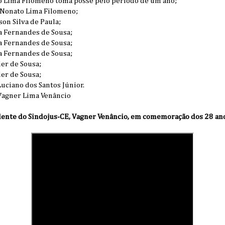
 Lima Filomeno toma posse pelo período de um ano;
Nonato Lima Filomeno;
on Silva de Paula;
a Fernandes de Sousa;
a Fernandes de Sousa;
a Fernandes de Sousa;
er de Sousa;
er de Sousa;
ciano dos Santos Júnior.
Vagner Lima Venâncio
dente do Sindojus-CE, Vagner Venâncio, em comemoração dos 28 ano