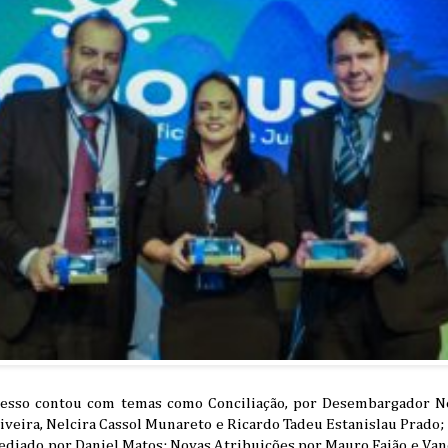
resso contou com temas como Conciliação, por Desembargador Ne
iveira, Nelcira Cassol Munareto e Ricardo Tadeu Estanislau Prado; 
mediado por Daniel Matos; Novas Atribuições por Mauro Faião e Va