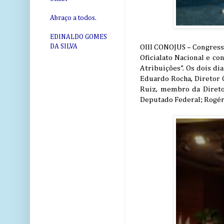
Abraço a todos.
EDINALDO GOMES
DA SILVA
OIII CONOJUS – Congresso
Oficialato Nacional e co
Atribuições”. Os dois d
Eduardo Rocha, Diretor
Ruiz, membro da Direto
Deputado Federal; Rogéri