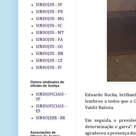
SINDOJUS - SP
SINDOJUS - PB
SINDOJUS - MG
SINDOJUS - SC
SINDOJUS - MT
SINDOJUS - PA
SINDOJUS - GO
SINDOJUS - RN
SINDOJUS - CE
SINDOJUS - PI
Outros sindicatos de
oficiais de Justiça
SINDIOFICIAIS -
Eduardo Rocha, brilhan
SP
lembrou a todos que o 
SINDIOFICIAIS -
Valdir Batista.
ES
SINDOJERR - RR
Em seguida, o presiden
determinação e garra”. P
Associações de
agradeceu a presença dos