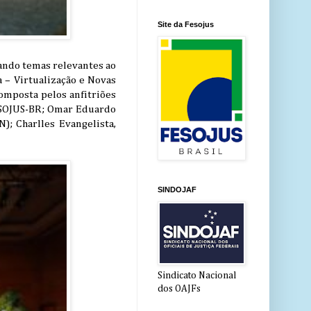
Site da Fesojus
dando temas relevantes ao
a – Virtualização e Novas
omposta pelos anfitriões
ESOJUS-BR; Omar Eduardo
; Charlles Evangelista,
SINDOJAF
Sindicato Nacional
dos OAJFs