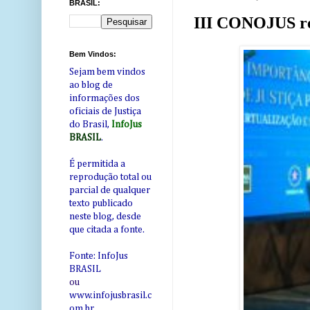
BRASIL:
III CONOJUS reú
Bem Vindos:
Sejam bem vindos
ao blog de
informações dos
oficiais de Justiça
do Brasil,
InfoJus
BRASIL
.
É permitida a
reprodução total ou
parcial de qualquer
texto publicado
neste blog, desde
que citada a fonte.
Fonte: InfoJus
BRASIL
ou
www.infojusbrasil.c
om
.br