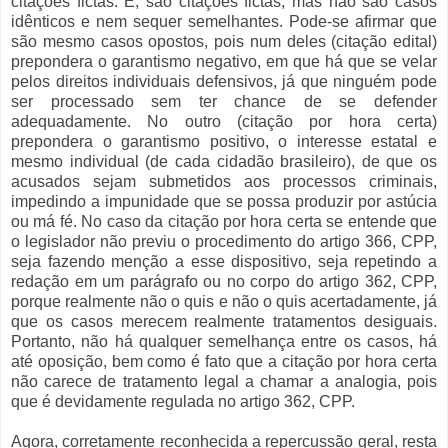
citações fictas. É, são citações fictas, mas não são casos
idênticos e nem sequer semelhantes. Pode-se afirmar que
são mesmo casos opostos, pois num deles (citação edital)
prepondera o garantismo negativo, em que há que se velar
pelos direitos individuais defensivos, já que ninguém pode
ser processado sem ter chance de se defender
adequadamente. No outro (citação por hora certa)
prepondera o garantismo positivo, o interesse estatal e
mesmo individual (de cada cidadão brasileiro), de que os
acusados sejam submetidos aos processos criminais,
impedindo a impunidade que se possa produzir por astúcia
ou má fé. No caso da citação por hora certa se entende que
o legislador não previu o procedimento do artigo 366, CPP,
seja fazendo menção a esse dispositivo, seja repetindo a
redação em um parágrafo ou no corpo do artigo 362, CPP,
porque realmente não o quis e não o quis acertadamente, já
que os casos merecem realmente tratamentos desiguais.
Portanto, não há qualquer semelhança entre os casos, há
até oposição, bem como é fato que a citação por hora certa
não carece de tratamento legal a chamar a analogia, pois
que é devidamente regulada no artigo 362, CPP.
Agora, corretamente reconhecida a repercussão geral, resta