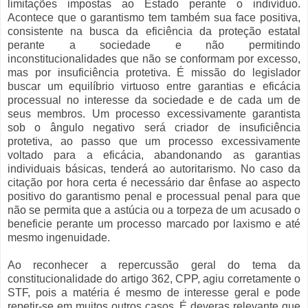
limitações impostas ao Estado perante o indivíduo.
Acontece que o garantismo tem também sua face positiva,
consistente na busca da eficiência da proteção estatal
perante a sociedade e não permitindo
inconstitucionalidades que não se conformam por excesso,
mas por insuficiência protetiva. É missão do legislador
buscar um equilíbrio virtuoso entre garantias e eficácia
processual no interesse da sociedade e de cada um de
seus membros. Um processo excessivamente garantista
sob o ângulo negativo será criador de insuficiência
protetiva, ao passo que um processo excessivamente
voltado para a eficácia, abandonando as garantias
individuais básicas, tenderá ao autoritarismo. No caso da
citação por hora certa é necessário dar ênfase ao aspecto
positivo do garantismo penal e processual penal para que
não se permita que a astúcia ou a torpeza de um acusado o
beneficie perante um processo marcado por laxismo e até
mesmo ingenuidade.
Ao reconhecer a repercussão geral do tema da
constitucionalidade do artigo 362, CPP, agiu corretamente o
STF, pois a matéria é mesmo de interesse geral e pode
repetir-se em muitos outros casos. É deveras relevante que