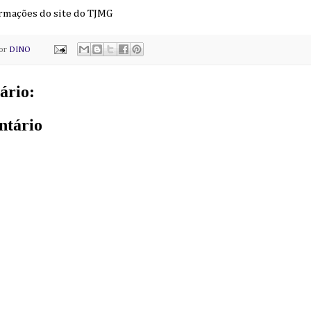
ormações do site do TJMG
por
DINO
ário:
ntário