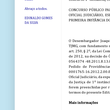
Abraço a todos.
CONCURSO PÚBLICO PA
OFICIAL JUDICIÁRIO, 
EDINALDO GOMES
PRIMEIRA INSTÂNCIA DO
DA SILVA
O Desembargador Joaqui
TJMG, com fundamento no 
art. 250, § 2º, da Lei Co
de 2012, na decisão do Ó
0564374 -48.2011.8.13.0
Pedido de Providência
0001765-16.2012.2.00.00
Oficial Judiciário, da es
da Justiça de 1ª instân
forem preenchidas por r
termos do presente Edita
Mais informações