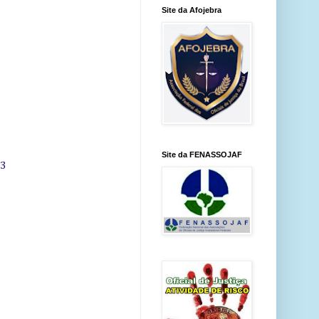
Site da Afojebra
Site da FENASSOJAF
13