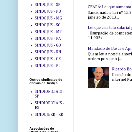
SINDOJUS - SP
CEARÁ: Lei que aumenta s
SINDOJUS - PB
Sancionada a Lei nº 15.2
janeiro de 2013...
SINDOJUS - MG
SINDOJUS - SC
Lei que cria teto salaria
SINDOJUS - MT
Usurpação de competência
11.905/...
SINDOJUS - PA
SINDOJUS - GO
Mandado de Busca e Ap
SINDOJUS - RN
Quem leu a notícia anter
ordem porque o j...
SINDOJUS - CE
SINDOJUS - PI
Ricardo Bo
Decisão do
internet Na 
Outros sindicatos de
oficiais de Justiça
SINDIOFICIAIS -
SP
SINDIOFICIAIS -
ES
SINDOJERR - RR
Associações de