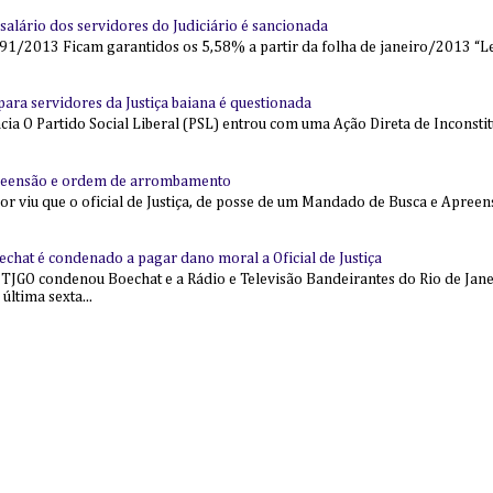
alário dos servidores do Judiciário é sancionada
91/2013 Ficam garantidos os 5,58% a partir da folha de janeiro/2013 “Lei
l para servidores da Justiça baiana é questionada
 O Partido Social Liberal (PSL) entrou com uma Ação Direta de Inconstit
reensão e ordem de arrombamento
ior viu que o oficial de Justiça, de posse de um Mandado de Busca e Apree
echat é condenado a pagar dano moral a Oficial de Justiça
 TJGO condenou Boechat e a Rádio e Televisão Bandeirantes do Rio de Jan
última sexta...