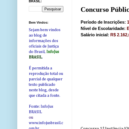
BRASIL:
Concurso Públic
Período de Inscrições:
Bem Vindos:
Nível de Escolaridade:
E
Sejam bem vindos
Salário inicial:
R$ 2.162,
ao blog de
informações dos
oficiais de Justiça
do Brasil,
InfoJus
BRASIL
.
É permitida a
reprodução total ou
parcial de qualquer
texto publicado
neste blog, desde
que citada a fonte.
Fonte: InfoJus
BRASIL
ou
www.infojusbrasil.c
Concurso 1ª Instância/Of
om
.br