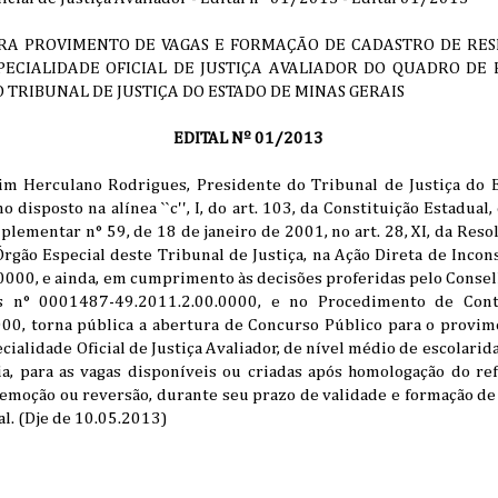
RA PROVIMENTO DE VAGAS E FORMAÇÃO DE CADASTRO DE RES
ESPECIALIDADE OFICIAL DE JUSTIÇA AVALIADOR DO QUADRO DE 
 TRIBUNAL DE JUSTIÇA DO ESTADO DE MINAS GERAIS
EDITAL Nº 01/2013
m Herculano Rodrigues, Presidente do Tribunal de Justiça do E
disposto na alínea ``c'', I, do art. 103, da Constituição Estadual
mplementar n° 59, de 18 de janeiro de 2001, no art. 28, XI, da Reso
rgão Especial deste Tribunal de Justiça, na Ação Direta de Incon
000, e ainda, em cumprimento às decisões proferidas pelo Conselh
s n° 0001487-49.2011.2.00.0000, e no Procedimento de Cont
0, torna pública a abertura de Concurso Público para o provim
pecialidade Oficial de Justiça Avaliador, de nível médio de escolari
cia, para as vagas disponíveis ou criadas após homologação do re
emoção ou reversão, durante seu prazo de validade e formação de 
l. (Dje de 10.05.2013)