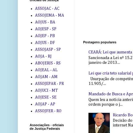
Oficiais de Justiça
ASSOJAC - AC
ASSOJEMA - MA
AOJUS - BA
AOJESP - SP
AOJEP - PB
Postagens populares
AOJUS - DF
ASSOJASP - SP
CEARÁ: Lei que aumenta s
AOJA - RJ
Sancionada a Lei nº 15.2
janeiro de 2013...
ABOJERIS - RS
AOJEAL - AL
Lei que cria teto salaria
AOJAM - AM
Usurpação de competência
11.905/...
ASSOJEPAR - PR
AOJUCI - MT
Mandado de Busca e Ap
AOJESE - SE
Quem leu a notícia anter
AOJAP - AP
ordem porque o j...
ASSOJFER - RO
Ricardo Bo
Decisão do
internet Na 
Associações - oficiais
de Justiça Federais