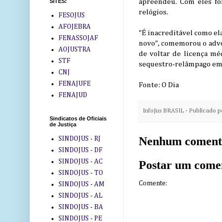
apreendeu. Com eles fo
SITES:
relógios.
FESOJUS
AFOJEBRA
"É inacreditável como ela
FENASSOJAF
novo", comemorou o advog
AOJUSTRA
de voltar de licença mé
STF
sequestro-relâmpago em
CNJ
FENAJUFE
Fonte: O Dia
FENAJUD
InfoJus BRASIL - Publicado 
Sindicatos de Oficiais
de Justiça
Nenhum coment
SINDOJUS - RJ
SINDOJUS - DF
SINDOJUS - AC
Postar um come
SINDOJUS - TO
Comente:
SINDOJUS - AM
SINDOJUS - AL
SINDOJUS - BA
SINDOJUS - PE