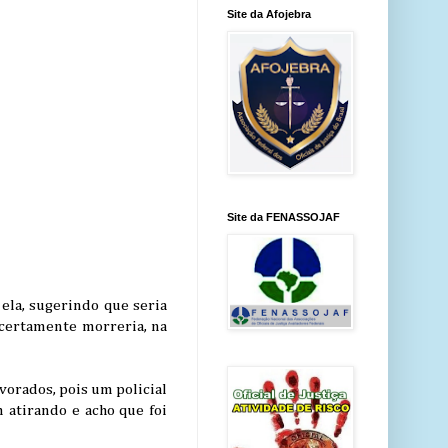
Site da Afojebra
Site da FENASSOJAF
ela, sugerindo que seria
, certamente morreria, na
vorados, pois um policial
m atirando e acho que foi