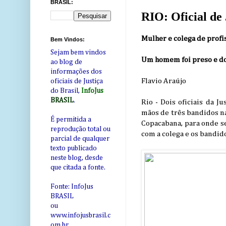
BRASIL:
RIO: Oficial de 
Mulher e colega de profi
Bem Vindos:
Sejam bem vindos
Um homem foi preso e d
ao blog de
informações dos
Flavio Araújo
oficiais de Justiça
do Brasil,
InfoJus
BRASIL
.
Rio - Dois oficiais da 
mãos de três bandidos na
É permitida a
Copacabana, para onde s
reprodução total ou
com a colega e os bandido
parcial de qualquer
texto publicado
neste blog, desde
que citada a fonte.
Fonte: InfoJus
BRASIL
ou
www.infojusbrasil.c
om
.br