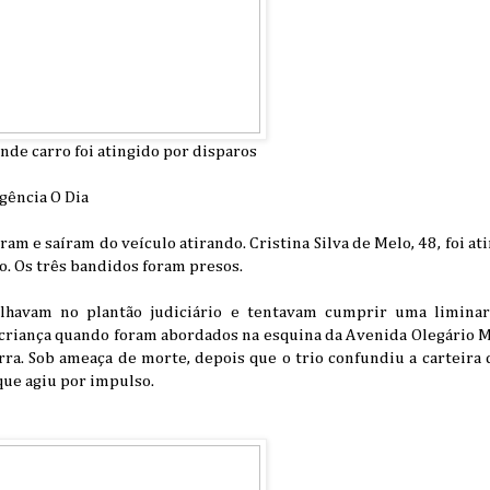
nde carro foi atingido por disparos
gência O Dia
ram e saíram do veículo atirando. Cristina Silva de Melo, 48, foi a
go. Os três bandidos foram presos.
alhavam no plantão judiciário e tentavam cumprir uma liminar
 criança quando foram abordados na esquina da Avenida Olegário 
a. Sob ameaça de morte, depois que o trio confundiu a carteira d
que agiu por impulso.