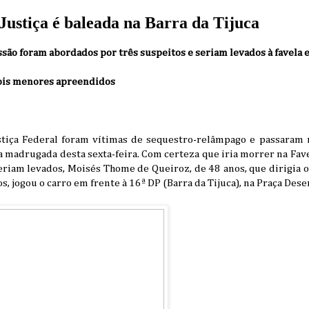
Justiça é baleada na Barra da Tijuca
ssão foram abordados por três suspeitos e seriam levados à favela
ois menores apreendidos
Justiça Federal foram vítimas de sequestro-relâmpago e passara
 madrugada desta sexta-feira. Com certeza que iria morrer na Fav
eriam levados, Moisés Thome de Queiroz, de 48 anos, que dirigia 
s, jogou o carro em frente à 16ª DP (Barra da Tijuca), na Praça De