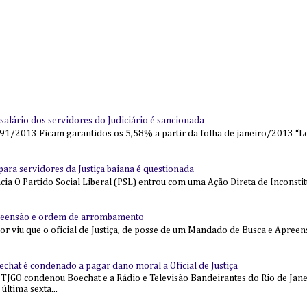
alário dos servidores do Judiciário é sancionada
91/2013 Ficam garantidos os 5,58% a partir da folha de janeiro/2013 “Lei
l para servidores da Justiça baiana é questionada
 O Partido Social Liberal (PSL) entrou com uma Ação Direta de Inconstit
reensão e ordem de arrombamento
ior viu que o oficial de Justiça, de posse de um Mandado de Busca e Apree
echat é condenado a pagar dano moral a Oficial de Justiça
 TJGO condenou Boechat e a Rádio e Televisão Bandeirantes do Rio de Jan
última sexta...