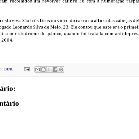
ram recolhidos um revólver calibre 38 com a numeração raspada
 está viva. São três tiros no vidro do carro na altura das cabeças 
ado Leonardo Silva de Melo, 23. Ele contou que este era o primei
dica por síndrome do pânico, quando foi tratada com antidepressi
 2004.
por
DINO
ário:
ntário