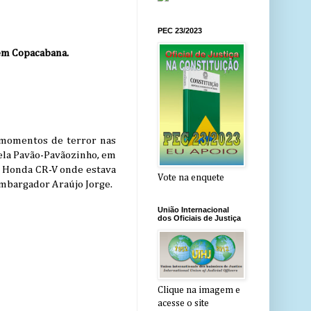
PEC 23/2023
 em Copacabana.
m momentos de terror nas
ela Pavão-Pavãozinho, em
o Honda CR-V onde estava
Vote na enquete
sembargador Araújo Jorge.
União Internacional
dos Oficiais de Justiça
Clique na imagem e
acesse o site