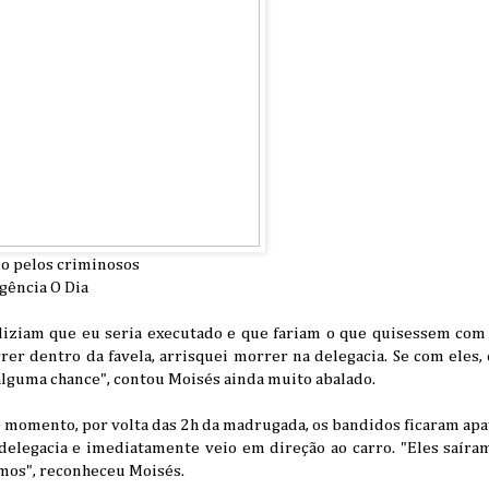
do pelos criminosos
gência O Dia
diziam que eu seria executado e que fariam o que quisessem com 
rer dentro da favela, arrisquei morrer na delegacia. Se com eles
 alguma chance", contou Moisés ainda muito abalado.
 momento, por volta das 2h da madrugada, os bandidos ficaram apa
 delegacia e imediatamente veio em direção ao carro. "Eles saíra
emos", reconheceu Moisés.