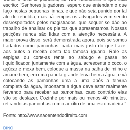
escrito: “Senhores julgadores, espero que entendam o que
faço nestas pequenas linhas, e que não seja punido por tal
ato de rebeldia, mas há tempos os advogados vem sendo
desrespeitados pelos magistrados, que sequer se dão ao
trabalho de analisar os pleitos que apresentamos. Nossas
petições nunca são lidas com a atenção necessária. A
maior prova disso, será demonstrada agora, pois se somos
tradados como pamonhas, nada mais justo do que trazer
aos autos a receita desta tão famosa iguaria. Rale as
espigas ou corte-as rente ao sabugo e passe no
liquidificador, juntamente com a água, acrescente o coco, o
açúcar e mexa bem, coloque a massa na palha de milho e
amarre bem, em uma panela grande ferva bem a água, e vá
colocando as pamonhas uma a uma após a fervura
completa da água, Importante a água deve estar realmente
fervendo para receber as pamonhas, caso contrário elas
vão se desfazer. Cozinhe por mais ou menos 40 minutos,
retirando as pamonhas com o auxílio de uma escumadeira.”
Fonte: http://www.naoentendodireito.com
DINO