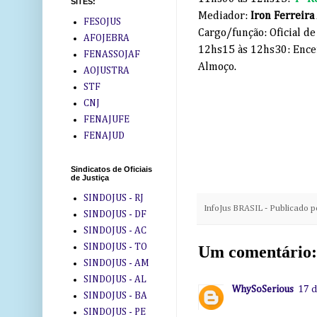
SITES:
Mediador:
Iron Ferreira
FESOJUS
Cargo/função: Oficial d
AFOJEBRA
12hs15 às 12hs30: Ence
FENASSOJAF
Almoço.
AOJUSTRA
STF
CNJ
FENAJUFE
FENAJUD
Sindicatos de Oficiais
de Justiça
SINDOJUS - RJ
InfoJus BRASIL - Publicado 
SINDOJUS - DF
SINDOJUS - AC
SINDOJUS - TO
Um comentário:
SINDOJUS - AM
SINDOJUS - AL
WhySoSerious
17 d
SINDOJUS - BA
SINDOJUS - PE