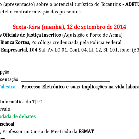
 (apresentação) sobre o potencial turístico do Tocantins -
ADET
tel e confraternização dos presentes
Sexta-feira (manhã), 12 de setembro de 2014
 Oficiais de Justiça inscritos
(Aquisição e Porte de Arma)
ª
Bianca Zortea,
Psicóloga credenciada pela Polícia Federal.
a Empresarial
, 104 Sul, Av. LO 01, Conj. 04, Lt. 12, Sl. 101, fone: 
pção
tação: ________________________________________________
alestra
–
Processo Eletrônico e suas implicações na vida laboral
 Informática do TJTO
rvalo
odada de debates
aschoal
, Professor no Curso de Mestrado da
ESMAT