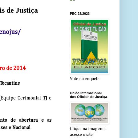
s de Justiça
PEC 23/2023
enojus/
bro de 2014
Vote na enquete
 Tocantins
o
União Internacional
dos Oficiais de Justiça
(Equipe Cerimonial
TJ
e
ento de abertura e as
nses e Nacional
Clique na imagem e
acesse o site