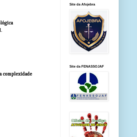
Site da Afojebra
ológica
l.
Site da FENASSOJAF
a complexidade