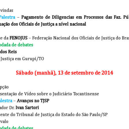
 vindas
Palestra
–
Pagamento de Diligencias em Processos das Faz. Púb
ação dos Oficiais de Justiça a nível nacional
te da
FENOJUS
– Federação Nacional dos Oficiais de Justiça do Bra
odada de debates
 dos Reis
e Justiça em Gurupi/TO
Sábado (manhã), 13 de setembro de 2014
pção
entação de Vídeo sobre o Judiciário Tocantinense
alestra
–
Avanços no TJSP
ador Dr.
Ivan Sartori
ente do Tribunal de Justiça do Estado do São Paulo/SP
valo
odada de debates