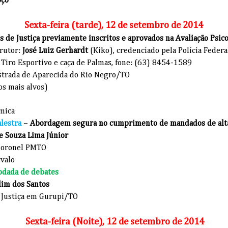
ço
Sexta-feira (tarde), 12 de setembro de 2014
is de Justiça previamente inscritos e aprovados na Avaliação Psic
trutor:
José Luiz Gerhardt
(Kiko),
credenciado pela Polícia Federa
 Tiro Esportivo e caça de Palmas, fone: (63) 8454-1589
strada de Aparecida do Rio Negro/TO
os mais alvos)
mica
alestra
–
Abordagem segura no cumprimento de mandados de alt
e Souza Lima Júnior
Coronel PMTO
valo
odada de debates
dim dos Santos
e Justiça em Gurupi/TO
Sexta-feira (Noite), 12 de setembro de 2014