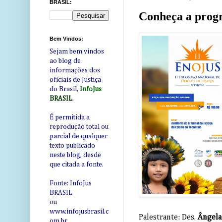
BRASIL:
Conheça a progr
Bem Vindos:
Sejam bem vindos
ao blog de
informações dos
oficiais de Justiça
do Brasil,
InfoJus
BRASIL
.
É permitida a
reprodução total ou
parcial de qualquer
texto publicado
neste blog, desde
que citada a fonte.
Fonte: InfoJus
BRASIL
ou
www.infojusbrasil.c
Palestrante: Des.
Ângela
om
.br