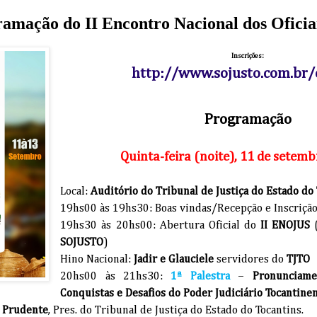
amação do II Encontro Nacional dos Oficiai
Inscrições:
http://www.sojusto.com.br/
Programação
Quinta-feira (noite), 11 de setem
Local:
Auditório do Tribunal de Justiça do Estado do
19hs00 às 19hs30: Boas vindas/Recepção e Inscriçã
19hs30 às 20hs00: Abertura Oficial do
II ENOJUS
SOJUSTO
)
Hino Nacional:
Jadir e Glauciele
servidores do
TJTO
20hs00 às 21hs30:
1ª Palestra
–
Pronunciam
Conquistas e Desafios do Poder Judiciário Tocantine
 Prudente
, Pres. do Tribunal de Justiça do Estado do Tocantins.