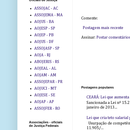
Oficiais de Justiça
ASSOJAC - AC
ASSOJEMA - MA
Comente:
AOJUS - BA
Postagem mais recente
AOJESP - SP
AOJEP - PB
Assinar:
Postar comentário
AOJUS - DF
ASSOJASP - SP
AOJA - RJ
ABOJERIS - RS
AOJEAL - AL
AOJAM - AM
ASSOJEPAR - PR
Postagens populares
AOJUCI - MT
AOJESE - SE
CEARÁ: Lei que aumenta s
AOJAP - AP
Sancionada a Lei nº 15.2
janeiro de 2013...
ASSOJFER - RO
Lei que cria teto salaria
Associações - oficiais
Usurpação de competência
de Justiça Federais
11.905/...