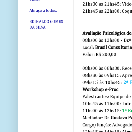
21hs30 as 21hs45: Vídeo
Abraço a todos.
21hs45 as 22hs00: Coque
EDINALDO GOMES
DA SILVA
Avaliação Psicológica dos
08hs00 às 12hs00 - Dr.
Local:
Brasil Consultori
Valor: R$ 200,00
08hs00 às 08hs30: Rece
08hs30 às 09hs15: Apresen
09hs15 às 10hs45:
2ª P
Workshop e-Proc
Palestrantes: Equipe de
10hs45 às 11hs00: Inte
11hs00 às 12hs15:
1ª R
Mediador: Dr.
Gustavo P
Cargo/função: Advogado