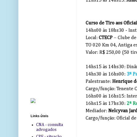
12hs15 às 14hs15:
Almo
Curso de Tiro aos Oficia
14hs00 às 18hs30 - Ins
Local:
CTECP
– Clube de
TO
020 Km
04, Antiga e
Valor: R$ 250,00 (50 tir
14hs15 às 14hs30: Dinâ
14hs30 às 16hs00:
3ª P
Palestrante:
Henrique d
Cargo/função: Tenente 
16hs00 às 16hs15: Inter
16hs15 às 17hs30:
2ª R
Mediador:
Nelcyvan Jar
Links úteis
Cargo/função: Oficial d
CNA - consulta
advogados
CPF - situação