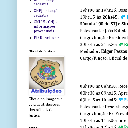
cadastral
19hs00 às 19hs15: Boas
CNPJ - situação
cadastral
19hs15 às 20hs45:
4ª 
CNIPE - CNJ -
Súmula 190 do STJ e Situ
informações
Palestrante:
João Batista
processuais
FIPE - veículos
Cargo/função: Presiden
20hs45 às 21hs30:
3ª R
Mediador:
Edgar Passos
Oficial de Justiça
Cargo/função: Oficial d
08hs00 às 08hs30: Rece
08hs30 às 09hs15: Apres
Clique na imagem e
09hs15 às 10hs45:
5ª P
veja as atribuições
Palestrante: Desembarg
dos oficiais de
Cargo/função: Ex-Presid
Justiça
10hs45 às 11hs00: Inter
11hs00 às 12hs15:
4ª R