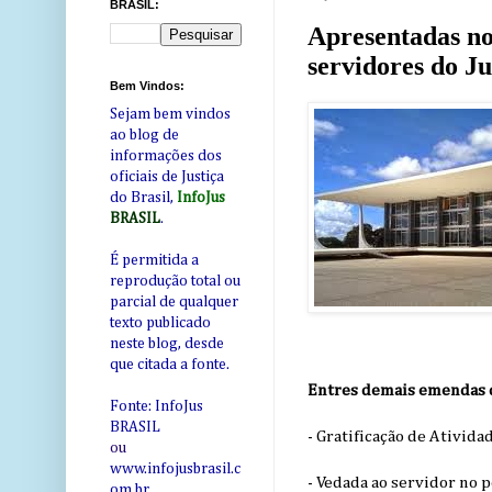
BRASIL:
Apresentadas no
servidores do Ju
Bem Vindos:
Sejam bem vindos
ao blog de
informações dos
oficiais de Justiça
do Brasil,
InfoJus
BRASIL
.
É permitida a
reprodução total ou
parcial de qualquer
texto publicado
neste blog, desde
que citada a fonte.
Entres demais emendas d
Fonte: InfoJus
BRASIL
- Gratificação de Ativida
ou
www.infojusbrasil.c
- Vedada ao servidor no 
om
.br