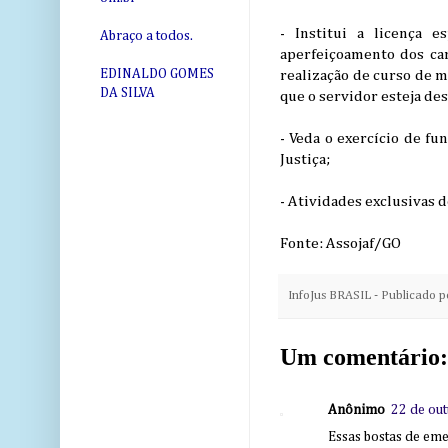
- Institui a licença 
Abraço a todos.
aperfeiçoamento dos carg
EDINALDO GOMES
realização de curso de m
DA SILVA
que o servidor esteja d
- Veda o exercício de fu
Justiça;
- Atividades exclusivas d
Fonte: Assojaf/GO
InfoJus BRASIL - Publicado 
Um comentário:
Anônimo
22 de ou
Essas bostas de eme