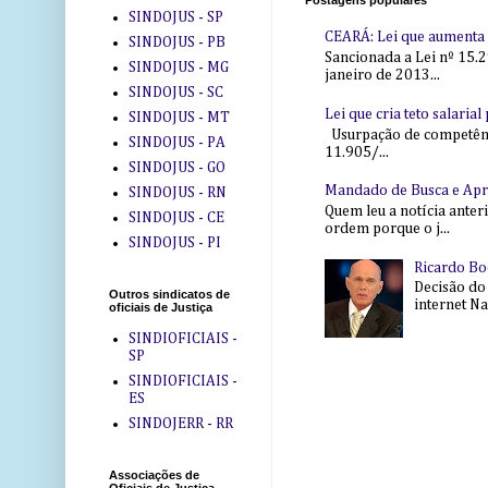
SINDOJUS - SP
CEARÁ: Lei que aumenta s
SINDOJUS - PB
Sancionada a Lei nº 15.2
SINDOJUS - MG
janeiro de 2013...
SINDOJUS - SC
Lei que cria teto salaria
SINDOJUS - MT
Usurpação de competência
SINDOJUS - PA
11.905/...
SINDOJUS - GO
Mandado de Busca e Ap
SINDOJUS - RN
Quem leu a notícia anter
SINDOJUS - CE
ordem porque o j...
SINDOJUS - PI
Ricardo Bo
Decisão do
Outros sindicatos de
internet Na 
oficiais de Justiça
SINDIOFICIAIS -
SP
SINDIOFICIAIS -
ES
SINDOJERR - RR
Associações de