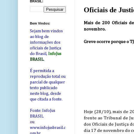
BRASIL:
Oficiais de Jus
Mais de 200 Oficiais d
Bem Vindos:
novembro.
Sejam bem vindos
ao blog de
Greve ocorre porque o TJ
informações dos
oficiais de Justiça
do Brasil,
InfoJus
BRASIL
.
É permitida a
reprodução total ou
parcial de qualquer
texto publicado
neste blog, desde
que citada a fonte.
Fonte: InfoJus
Hoje (28/10), mais de 20
BRASIL
frente ao Tribunal de Ju
ou
dos Oficiais de Justiça 
www.infojusbrasil.c
dia 17 de novembro do c
om
.br