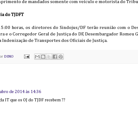
primento de mandados somente com veículo e motorista do Tribu
ia do TJDFT
15:00 horas, os diretores do Sindojus/DF terão reunião com o 
ira e o Corregedor Geral de Justiça do DF, Desembargador Romeu G
a Indenização de Transportes dos Oficiais de Justiça.
por
DINO
tubro de 2014 às 14:36
l da IT que os OJ do TJDF recebem ??