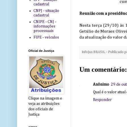
cum
cadastral
CNPJ - situação
Reunião com a presidênc
cadastral
CNIPE - CNJ -
Nesta terça (29/10) às 
informações
processuais
Getúlio de Moraes Olive
da atualização do valor d
FIPE - veículos
Oficial de Justiça
InfoJus BRASIL - Publicado 
Um comentário:
Anônimo
29 de ou
Qual é o valor atua
Clique na imagem e
Responder
veja as atribuições
dos oficiais de
Justiça