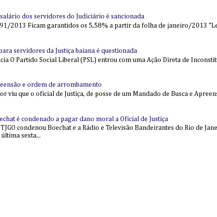
alário dos servidores do Judiciário é sancionada
91/2013 Ficam garantidos os 5,58% a partir da folha de janeiro/2013 “Lei
l para servidores da Justiça baiana é questionada
 O Partido Social Liberal (PSL) entrou com uma Ação Direta de Inconstit
reensão e ordem de arrombamento
ior viu que o oficial de Justiça, de posse de um Mandado de Busca e Apree
echat é condenado a pagar dano moral a Oficial de Justiça
 TJGO condenou Boechat e a Rádio e Televisão Bandeirantes do Rio de Jan
última sexta...