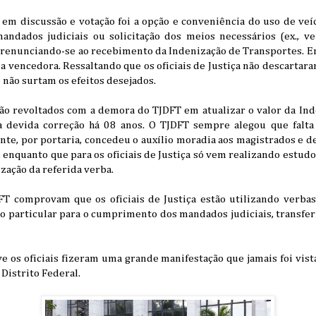
em discussão e votação foi a opção e conveniência do uso de veíc
dados judiciais ou solicitação dos meios necessários (ex., ve
 renunciando-se ao recebimento da Indenização de Transportes. En
oi a vencedora. Ressaltando que os oficiais de Justiça não descarta
 não surtam os efeitos desejados.
stão revoltados com a demora do TJDFT em atualizar o valor da In
 devida correção há 08 anos. O TJDFT sempre alegou que falt
nte, por portaria, concedeu o auxílio moradia aos magistrados e 
 enquanto que para os oficiais de Justiça só vem realizando estud
zação da referida verba.
T comprovam que os oficiais de Justiça estão utilizando verbas
o particular para o cumprimento dos mandados judiciais, transfer
e os oficiais fizeram uma grande manifestação que jamais foi vista
 Distrito Federal.