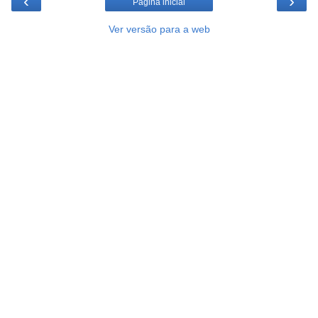
‹
›
Página inicial
Ver versão para a web