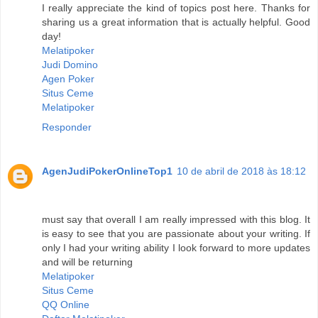
I really appreciate the kind of topics post here. Thanks for
sharing us a great information that is actually helpful. Good
day!
Melatipoker
Judi Domino
Agen Poker
Situs Ceme
Melatipoker
Responder
AgenJudiPokerOnlineTop1
10 de abril de 2018 às 18:12
must say that overall I am really impressed with this blog. It
is easy to see that you are passionate about your writing. If
only I had your writing ability I look forward to more updates
and will be returning
Melatipoker
Situs Ceme
QQ Online