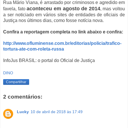
Rua Mário Viana, é arrastado por criminosos e agredido em
aconteceu em agosto de 2014
favela, fato
, mas voltou
a ser noticiado em vários sites de entidades de oficiais de
Justiça nos últimos dias, como fosse notícia nova.
Confira a reportagem completa no link abaixo e confira:
http://www.ofluminense.com.br/editorias/policia/trafico-
tortura-ate-com-roleta-russa
InfoJus BRASIL: o portal do Oficial de Justiça
DINO
Compartilhar
2 comentários:
Lucky
10 de abril de 2018 às 17:49