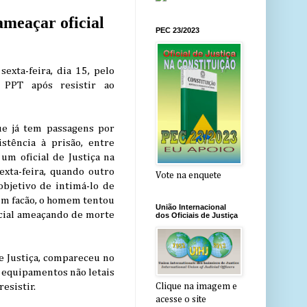
meaçar oficial
PEC 23/2023
xta-feira, dia 15, pelo
 PPT após resistir ao
que já tem passagens por
istência à prisão, entre
um oficial de Justiça na
xta-feira, quando outro
Vote na enquete
objetivo de intimá-lo de
um facão, o homem tentou
União Internacional
cial ameaçando de morte
dos Oficiais de Justiça
de Justiça, compareceu no
e equipamentos não letais
esistir.
Clique na imagem e
acesse o site