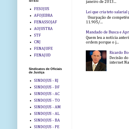
SITES:
janeiro de 2013...
FESOJUS
Lei que cria teto salaria
AFOJEBRA
Usurpação de competência
11.905/...
FENASSOJAF
AOJUSTRA
Mandado de Busca e Ap
STF
Quem leu a notícia anter
CNJ
ordem porque o j...
FENAJUFE
Ricardo Bo
FENAJUD
Decisão do
internet Na 
Sindicatos de Oficiais
de Justiça
SINDOJUS - RJ
SINDOJUS - DF
SINDOJUS - AC
SINDOJUS - TO
SINDOJUS - AM
SINDOJUS - AL
SINDOJUS - BA
SINDOJUS - PE