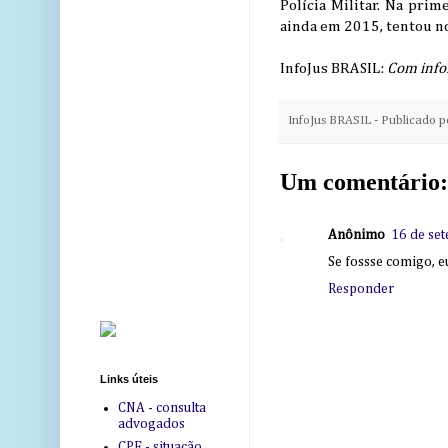
Polícia Militar. Na prim
ainda em 2015, tentou nov
InfoJus BRASIL:
Com info
InfoJus BRASIL - Publicado 
Um comentário:
Anônimo
16 de se
Se fossse comigo, eu
Responder
Links úteis
CNA - consulta
advogados
CPF - situação