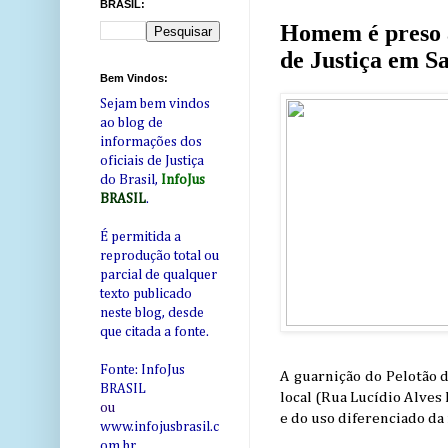
BRASIL:
Homem é preso a
de Justiça em S
Bem Vindos:
Sejam bem vindos
ao blog de
informações dos
oficiais de Justiça
do Brasil,
InfoJus
BRASIL
.
É permitida a
reprodução total ou
parcial de qualquer
texto publicado
neste blog, desde
que citada a fonte.
Fonte: InfoJus
A guarnição do Pelotão d
BRASIL
local (Rua Lucídio Alves
ou
e do uso diferenciado da 
www.infojusbrasil.c
om
.br