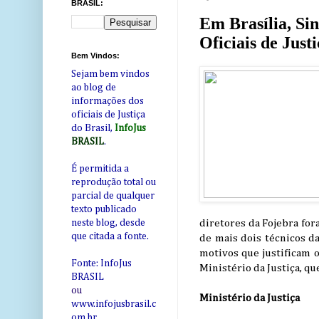
BRASIL:
Em Brasília, Si
Oficiais de Just
Bem Vindos:
Sejam bem vindos
ao blog de
informações dos
oficiais de Justiça
do Brasil,
InfoJus
BRASIL
.
É permitida a
reprodução total ou
parcial de qualquer
texto publicado
diretores da Fojebra for
neste blog, desde
que citada a fonte.
de mais dois técnicos d
motivos que justificam o
Fonte: InfoJus
Ministério da Justiça, que
BRASIL
ou
Ministério da Justiça
www.infojusbrasil.c
om
.br