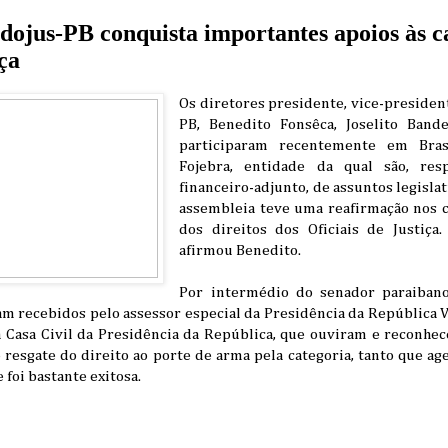
ndojus-PB conquista importantes apoios às c
iça
Os diretores presidente, vice-president
PB, Benedito Fonsêca, Joselito Band
participaram recentemente em Bras
Fojebra, entidade da qual são, resp
financeiro-adjunto, de assuntos legislat
assembleia teve uma reafirmação nos
dos direitos dos Oficiais de Justiça
afirmou Benedito.
Por intermédio do senador paraibano
am recebidos pelo assessor especial da Presidência da República 
a Casa Civil da Presidência da República, que ouviram e reconhe
 resgate do direito ao porte de arma pela categoria, tanto que a
 foi bastante exitosa.