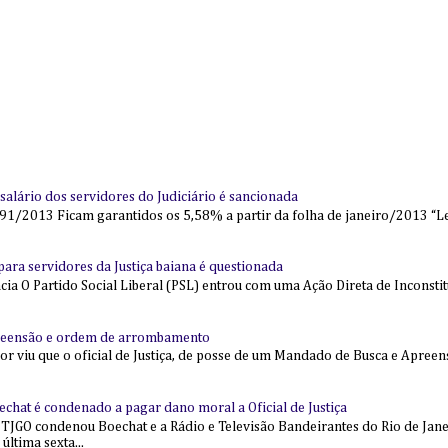
alário dos servidores do Judiciário é sancionada
91/2013 Ficam garantidos os 5,58% a partir da folha de janeiro/2013 “Lei
l para servidores da Justiça baiana é questionada
 O Partido Social Liberal (PSL) entrou com uma Ação Direta de Inconstit
reensão e ordem de arrombamento
ior viu que o oficial de Justiça, de posse de um Mandado de Busca e Apree
echat é condenado a pagar dano moral a Oficial de Justiça
 TJGO condenou Boechat e a Rádio e Televisão Bandeirantes do Rio de Jan
última sexta...