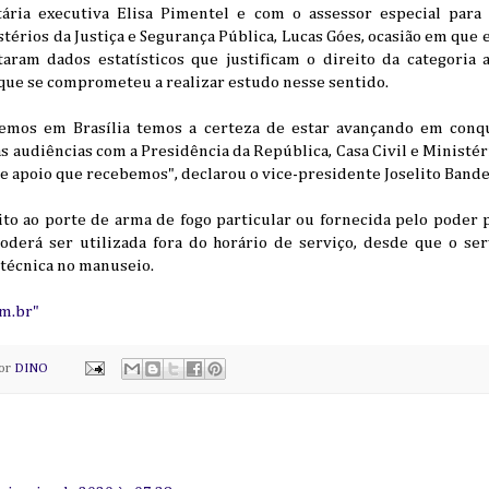
ária executiva Elisa Pimentel e com o assessor especial para
térios da Justiça e Segurança Pública, Lucas Góes, ocasião em que
taram dados estatísticos que justificam o direito da categoria
 que se comprometeu a realizar estudo nesse sentido.
temos em Brasília temos a certeza de estar avançando em conqu
sas audiências com a Presidência da República, Casa Civil e Ministér
ue apoio que recebemos", declarou o vice-presidente Joselito Bande
ito ao porte de arma de fogo particular ou fornecida pelo poder 
oderá ser utilizada fora do horário de serviço, desde que o se
 técnica no manuseio.
om.br"
por
DINO