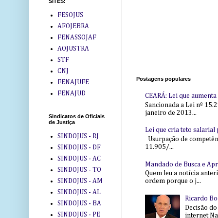
SITES:
FESOJUS
AFOJEBRA
FENASSOJAF
AOJUSTRA
STF
CNJ
Postagens populares
FENAJUFE
FENAJUD
CEARÁ: Lei que aumenta s
Sancionada a Lei nº 15.2
janeiro de 2013...
Sindicatos de Oficiais
de Justiça
Lei que cria teto salaria
SINDOJUS - RJ
Usurpação de competência
11.905/...
SINDOJUS - DF
SINDOJUS - AC
Mandado de Busca e Ap
SINDOJUS - TO
Quem leu a notícia anter
SINDOJUS - AM
ordem porque o j...
SINDOJUS - AL
Ricardo Bo
SINDOJUS - BA
Decisão do
SINDOJUS - PE
internet Na 