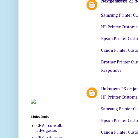
Nextgenassist
22 d
Samsung Printer C
HP Printer Custom
Epson Printer Cus
Canon Printer Cus
Brother Printer Cu
Responder
Unknown
23 de ja
HP Printer Custom
Samsung Printer C
Links úteis
Epson Printer Cus
CNA - consulta
advogados
Canon Printer Cus
CPF - situação