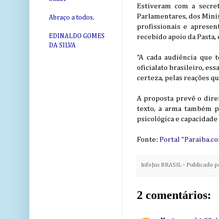
Estiveram com a secret
Parlamentares, dos Minis
Abraço a todos.
profissionais e apresen
EDINALDO GOMES
recebido apoio da Pasta,
DA SILVA
"A cada audiência que 
oficialato brasileiro, es
certeza, pelas reações q
A proposta prevê o dire
texto, a arma também p
psicológica e capacidade
Fonte:
Portal "Paraiba.c
InfoJus BRASIL - Publicado 
2 comentários: