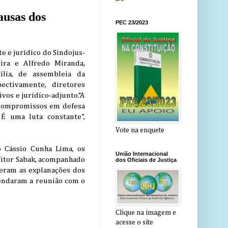
ausas dos
PEC 23/2023
e e jurídico do Sindojus-
eira e Alfredo Miranda,
ília, de assembleia da
ectivamente, diretores
ivos e jurídico-adjunto.“A
 compromissos em defesa
. É uma luta constante”,
Vote na enquete
 Cássio Cunha Lima, os
União Internacional
Vitor Sabak, acompanhado
dos Oficiais de Justiça
ceram as explanações dos
gendaram a reunião com o
Clique na imagem e
acesse o site