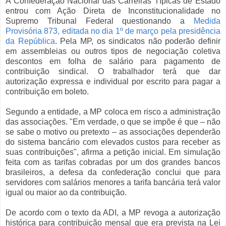
A Confederação Nacional das Carreiras Típicas de Estado
entrou com Ação Direta de Inconstitucionalidade no
Supremo Tribunal Federal questionando a
Medida
Provisória 873, editada no dia 1º de março pela presidência
da República
. Pela MP, os sindicatos não poderão definir
em assembleias ou outros tipos de negociação coletiva
descontos em folha de salário para pagamento de
contribuição sindical. O trabalhador terá que dar
autorização expressa e individual por escrito para pagar a
contribuição em boleto.
Segundo a entidade, a MP coloca em risco a administração
das associações. "Em verdade, o que se impõe é que – não
se sabe o motivo ou pretexto – as associações dependerão
do sistema bancário com elevados custos para receber as
suas contribuições", afirma a petição inicial. Em simulação
feita com as tarifas cobradas por um dos grandes bancos
brasileiros, a defesa da confederação conclui que para
servidores com salários menores a tarifa bancária terá valor
igual ou maior ao da contribuição.
De acordo com o texto da ADI, a MP revoga a autorização
histórica para contribuição mensal que era prevista na Lei