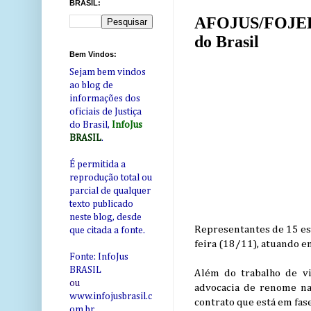
BRASIL:
AFOJUS/FOJEBRA
do Brasil
Bem Vindos:
Sejam bem vindos
ao blog de
informações dos
oficiais de Justiça
do Brasil,
InfoJus
BRASIL
.
É permitida a
reprodução total ou
parcial de qualquer
texto publicado
neste blog, desde
Representantes de 15 e
que citada a fonte.
feira (18/11), atuando em
Fonte: InfoJus
BRASIL
Além do trabalho de vi
ou
advocacia de renome na
www.infojusbrasil.c
contrato que está em fase
om
.br