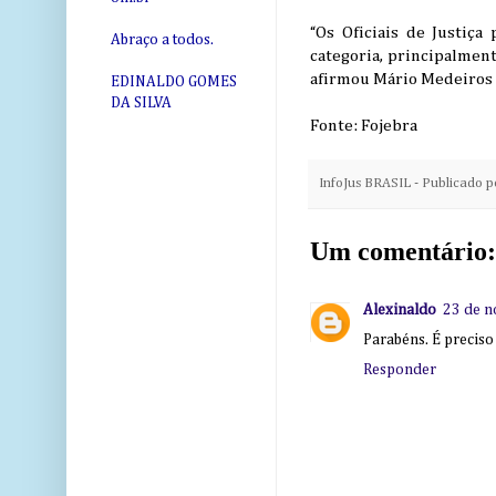
“Os Oficiais de Justiç
Abraço a todos.
categoria, principalmen
afirmou Mário Medeiros 
EDINALDO GOMES
DA SILVA
Fonte: Fojebra
InfoJus BRASIL - Publicado 
Um comentário:
Alexinaldo
23 de n
Parabéns. É preciso 
Responder