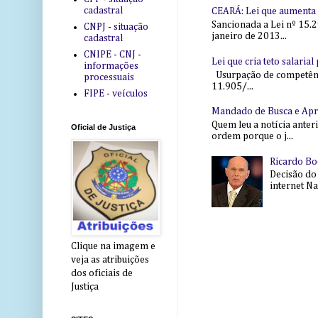
cadastral
CEARÁ: Lei que aumenta s
Sancionada a Lei nº 15.2
CNPJ - situação
janeiro de 2013...
cadastral
CNIPE - CNJ -
Lei que cria teto salaria
informações
Usurpação de competência
processuais
11.905/...
FIPE - veículos
Mandado de Busca e Ap
Quem leu a notícia anter
Oficial de Justiça
ordem porque o j...
Ricardo Bo
Decisão do
internet Na 
Clique na imagem e
veja as atribuições
dos oficiais de
Justiça