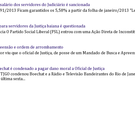
alário dos servidores do Judiciário é sancionada
91/2013 Ficam garantidos os 5,58% a partir da folha de janeiro/2013 “Lei
l para servidores da Justiça baiana é questionada
 O Partido Social Liberal (PSL) entrou com uma Ação Direta de Inconstit
reensão e ordem de arrombamento
ior viu que o oficial de Justiça, de posse de um Mandado de Busca e Apree
echat é condenado a pagar dano moral a Oficial de Justiça
 TJGO condenou Boechat e a Rádio e Televisão Bandeirantes do Rio de Jan
última sexta...