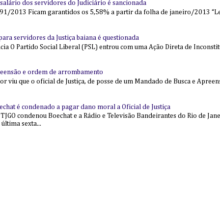
alário dos servidores do Judiciário é sancionada
91/2013 Ficam garantidos os 5,58% a partir da folha de janeiro/2013 “Lei
l para servidores da Justiça baiana é questionada
 O Partido Social Liberal (PSL) entrou com uma Ação Direta de Inconstit
reensão e ordem de arrombamento
ior viu que o oficial de Justiça, de posse de um Mandado de Busca e Apree
echat é condenado a pagar dano moral a Oficial de Justiça
 TJGO condenou Boechat e a Rádio e Televisão Bandeirantes do Rio de Jan
última sexta...