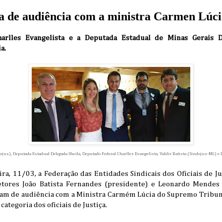
pa de audiência com a ministra Carmen Lúc
arlles Evangelista e a Deputada Estadual de Minas Gerais 
a.
ojus), Deputada Estadual Delegada Sheila, Deputado Federal Charlles Evangelista, Valdir Batista (Sindojus-MG) 
ira, 11/03, a Federação das Entidades Sindicais dos Oficiais de Jus
etores João Batista Fernandes (presidente) e Leonardo Mendes 
am de audiência com a Ministra Carmém Lúcia do Supremo Tribuna
categoria dos oficiais de Justiça.