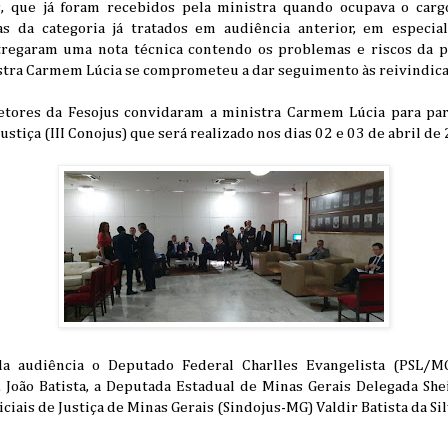
s, que já foram recebidos pela ministra quando ocupava o carg
s da categoria já tratados em audiência anterior, em especi
tregaram uma nota técnica contendo os problemas e riscos da p
nistra Carmem Lúcia se comprometeu a dar seguimento às reivindicaç
etores da Fesojus convidaram a ministra Carmem Lúcia para part
 Justiça (III Conojus) que será realizado nos dias 02 e 03 de abril
a audiência o Deputado Federal Charlles Evangelista (PSL/
. João Batista, a Deputada Estadual de Minas Gerais Delegada She
iciais de Justiça de Minas Gerais (Sindojus-MG) Valdir Batista da Sil