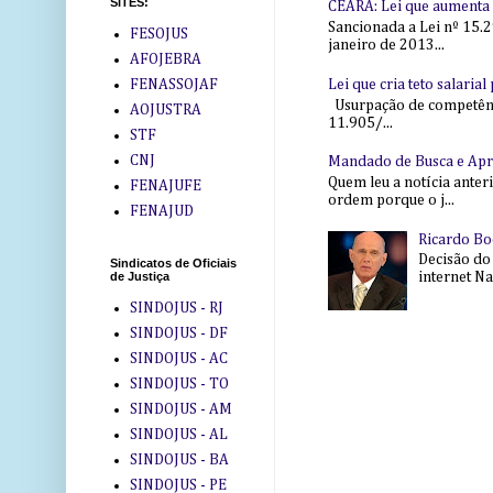
SITES:
CEARÁ: Lei que aumenta s
Sancionada a Lei nº 15.2
FESOJUS
janeiro de 2013...
AFOJEBRA
Lei que cria teto salaria
FENASSOJAF
Usurpação de competência
AOJUSTRA
11.905/...
STF
CNJ
Mandado de Busca e Ap
Quem leu a notícia anter
FENAJUFE
ordem porque o j...
FENAJUD
Ricardo Bo
Decisão do
Sindicatos de Oficiais
internet Na 
de Justiça
SINDOJUS - RJ
SINDOJUS - DF
SINDOJUS - AC
SINDOJUS - TO
SINDOJUS - AM
SINDOJUS - AL
SINDOJUS - BA
SINDOJUS - PE