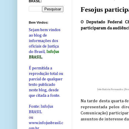
BRASIL:
Fesojus partici
O Deputado Federal Ch
Bem Vindos:
participaram da audiênci
Sejam bem vindos
ao blog de
informações dos
oficiais de Justiça
do Brasil,
InfoJus
BRASIL
.
É permitida a
reprodução total ou
parcial de qualquer
texto publicado
João Batista Fernandes (Fes
neste blog, desde
que citada a fonte.
Na tarde desta quarta-fe
Fonte: InfoJus
representada pelos dir
BRASIL
Comunicação) participar
ou
assuntos de interesse da 
www.infojusbrasil.c
om
.br