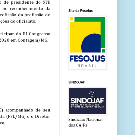
o de presidente do STF,
al no reconhecimento da
Site da Fesojus
rofissão da profissão de
ões do oficialato.
icipar do III Congresso
 de 2020 em Contagem/MG.
SINDOJAF
MG) acompanhado de seu
ila (PSL/MG) e o Diretor
Sindicato Nacional
va.
dos OAJFs