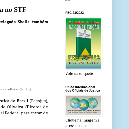
ia no STF
PEC 23/2023
Delegada Sheila também
Vote na enquete
União Internacional
e Leonardo Mendes (Fesojus)
dos Oficiais de Justiça
tiça do Brasil (Fesojus),
de Oliveira (Diretor de
l Federal para tratar de
Clique na imagem e
acesse o site