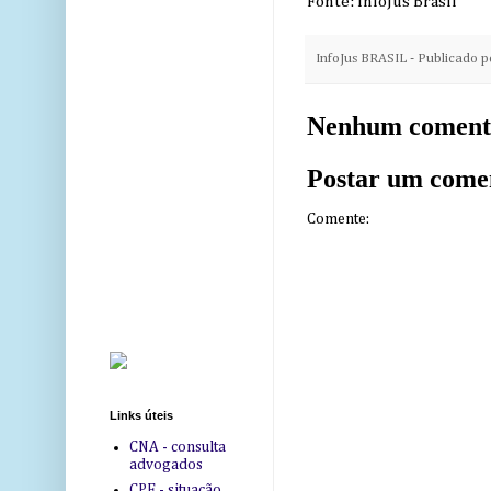
Fonte: InfoJus Brasil
InfoJus BRASIL - Publicado 
Nenhum coment
Postar um come
Comente:
Links úteis
CNA - consulta
advogados
CPF - situação