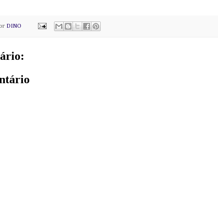
por
DINO
ário:
ntário