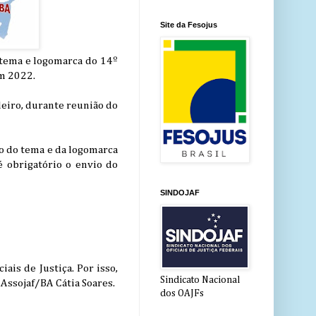
Site da Fesojus
o tema e logomarca do 14º
em 2022.
leiro, durante reunião do
ão do tema e da logomarca
é obrigatório o envio do
SINDOJAF
ais de Justiça. Por isso,
Sindicato Nacional
 Assojaf/BA Cátia Soares.
dos OAJFs