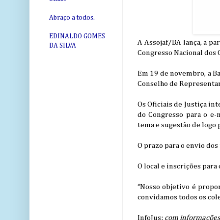
Abraço a todos.
EDINALDO GOMES
A Assojaf/BA lança, a pa
DA SILVA
Congresso Nacional dos O
Em 19 de novembro, a Bahi
Conselho de Representan
Os Oficiais de Justiça i
do Congresso para o e-
tema e sugestão de logo 
O prazo para o envio dos
O local e inscrições par
“Nosso objetivo é propor
convidamos todos os cole
InfoJus:
com informações