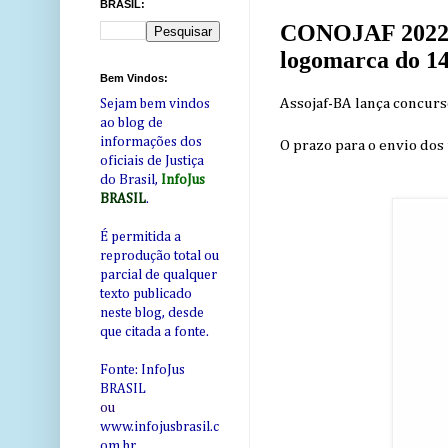
BRASIL:
CONOJAF 2022: 
logomarca do 
Bem Vindos:
Assojaf-BA lança concur
Sejam bem vindos
ao blog de
informações dos
O prazo para o envio dos
oficiais de Justiça
do Brasil,
InfoJus
BRASIL
.
É permitida a
reprodução total ou
parcial de qualquer
texto publicado
neste blog, desde
que citada a fonte.
Fonte: InfoJus
BRASIL
ou
www.infojusbrasil.c
om
.br