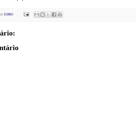
por
DINO
ário:
ntário