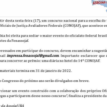
rtir desta sexta-feira (17), um concurso nacional para a escolha d
ficiais de Justiça Avaliadores Federais (CONOJAF), que acontece 
a foi eleita para sediar o maior evento do oficialato federal brasi
tes da Fenassojaf.
nteressados em participar do concurso, devem encaminhar a sugest
mail
imprensa.fenassojaf@gmail.com
. Importante esclarecer que 
para concorrer ao prêmio: uma diária no hotel do 14º CONOJAF.
 materiais termina em 31 de janeiro de 2022.
a o Congresso do próximo ano serão divulgados em breve.
cionar um evento construído com a colaboração dos próprios Ofici
gas a participarem desse nosso concurso”, finaliza a presidente da
 da Assojaf/BA